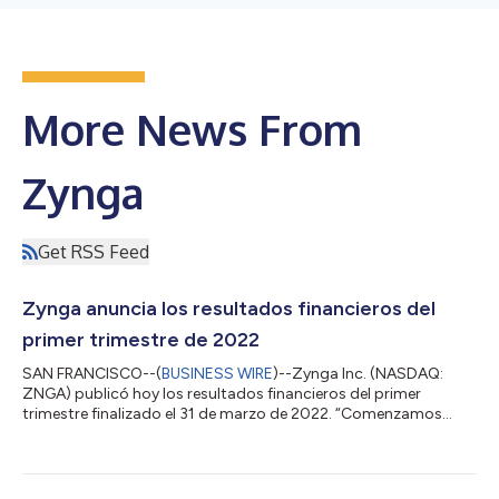
More News From
Zynga
Get RSS Feed
Zynga anuncia los resultados financieros del
primer trimestre de 2022
SAN FRANCISCO--(
BUSINESS WIRE
)--Zynga Inc. (NASDAQ:
ZNGA) publicó hoy los resultados financieros del primer
trimestre finalizado el 31 de marzo de 2022. “Comenzamos
2022 con un sólido desempeño trimestral, logrando nuestros
mayores ingresos hasta el momento por publicidad y reservas
en el primer trimestre liderados por nuestra cartera hiper-
casual”, dijo Frank Gibeau, director ejecutivo de Zynga. “A