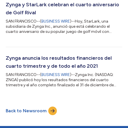
través de la ejecución continua en todos los aspectos de
Zynga y StarLark celebran el cuarto aniversario
nuestra estrategia de crecimiento pluri...
de Golf Rival
SAN FRANCISCO--(
BUSINESS WIRE
)--Hoy, StarLark, una
subsidiaria de Zynga Inc., anunció que está celebrando el
cuarto aniversario de su popular juego de golf móvil con
temática de fantasía, Golf Rival, con múltiples eventos dentro
del juego para los jugadores. Para celebrar el emocionante
crecimiento del título, StarLark comparte hitos importantes de
los últimos cuatro años de cara al futuro. Hitos del aniversario
de cuatro años Golf Rival ofrece a los entusiastas del golf
Zynga anuncia los resultados financieros del
móviles de todo el mund...
cuarto trimestre y de todo el año 2021
SAN FRANCISCO--(
BUSINESS WIRE
)--Zynga Inc. (NASDAQ:
ZNGA) publicó hoy los resultados financieros del cuarto
trimestre y el año completo finalizado el 31 de diciembre de
2021. “Nuestros sólidos resultados del cuarto trimestre (T4)
coronaron nuestro desempeño récord en 2021, donde
obtuvimos nuestros ingresos anuales y reservas más altos
hasta la fecha, al mismo tiempo que llegamos a la audiencia
Back to Newsroom
móvil más grande en la historia de Zynga”, señaló Frank Gibeau,
director ejecutivo de Zynga. “Estoy or...