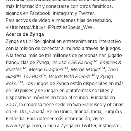
más información y conectarse con otros fanáticos,
síganos en
Facebook
,
Instagram
y
Twitter
.
Para activos de video e imágenes fijas de respaldo,
visite:
http://bit.ly/HPPuzzlesSpells_WWL
Acerca de Zynga
Zynga es un líder global en entretenimiento interactivo
con la misión de conectar al mundo a través de juegos.
A la fecha, más de mil millones de personas han jugado
TM
franquicias de Zynga, incluso
CSR Racing
,
Empires &
TM
TM
TM
Puzzles
,
Merge Dragons!
,
Merge Magic!
,
Toon
TM
Blast
™,
Toy Blast
™,
Words With Friends
y
Zynga
TM
Poker
. Los juegos de Zynga están disponibles en más
de 150 países y se juegan en plataformas sociales y
dispositivos móviles en todo el mundo. Fundada en
2007, la empresa tiene sede en San Francisco y oficinas
en EE. UU., Canadá, Reino Unido, Irlanda, India, Turquía y
Finlandia. Para obtener más información, visite
www.zynga.com
, o siga a Zynga en
Twitter
,
Instagram
,