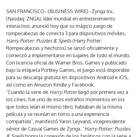
SAN FRANCISCO--(
BUSINESS WIRE
)--
Zynga Inc.
(Nasdaq: ZNGA), líder mundial en entretenimiento
interactivo, anunció hoy que su mágico juego de
rompecabezas de conecta 3 para dispositivos móviles,
Harry Potter: Puzzles & Spells
(Harry Potter:
Rompecabezas y hechizos) se lanzó oficialmente y
comenzó a implementarse en lugares de todo el mundo.
Con licencia oficial de Warner Bros. Games y publicado
bajo la etiqueta Portkey Games, el juego está disponible
para su descarga gratuita en dispositivos Android e iOS,
así como en Amazon Kindle y Facebook.
“Cuando la serie de
Harry Potter
llegó por primera vez a
los cines, fue uno de esos extraños momentos en los
que todos leían el mismo libro, hablaban de la misma
película y se reunían en torno a una experiencia
compartida”, manifestó Yaron Leyvand, vicepresidente
sénior de Casual Games de Zynga. “
Harry Potter: Puzzles
& Spells
honra la conexión de los fanáticos con la serie a