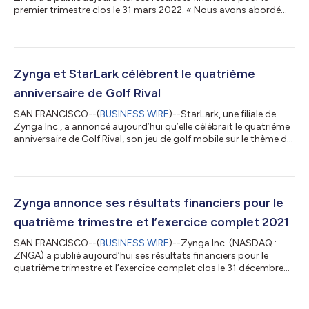
premier trimestre clos le 31 mars 2022. « Nous avons abordé
l’année 2022 avec une solide performance trimestrielle, en
réalisant nos revenus publicitaires et réservations de T1, les plus
élevés jamais atteints, favorisés par notre portefeuille de jeux
hypercasual », a déclaré Frank Gibeau, PDG de Zynga. « À
travers la poursuite de la mise en œuvre de notre stratégie de
Zynga et StarLark célèbrent le quatrième
croissance plu...
anniversaire de Golf Rival
SAN FRANCISCO--(
BUSINESS WIRE
)--StarLark, une filiale de
Zynga Inc., a annoncé aujourd’hui qu’elle célébrait le quatrième
anniversaire de Golf Rival, son jeu de golf mobile sur le thème de
la fantaisie, des plus appréciés par les joueurs, et avait prévu
plusieurs événements en jeu, à leur intention. Pour célébrer la
croissance passionnante du titre, StarLark présente les étapes
importantes des quatre dernières années, le regard tourné vers
l’avenir. Jalons du quatrième anniversaire Golf Rival o...
Zynga annonce ses résultats financiers pour le
quatrième trimestre et l’exercice complet 2021
SAN FRANCISCO--(
BUSINESS WIRE
)--Zynga Inc. (NASDAQ :
ZNGA) a publié aujourd’hui ses résultats financiers pour le
quatrième trimestre et l’exercice complet clos le 31 décembre
2021. « Nos solides résultats au T4 ont couronné notre
performance record en 2021, où nous avons enregistré un
chiffre d'affaires et des réservations annuels record, tout en