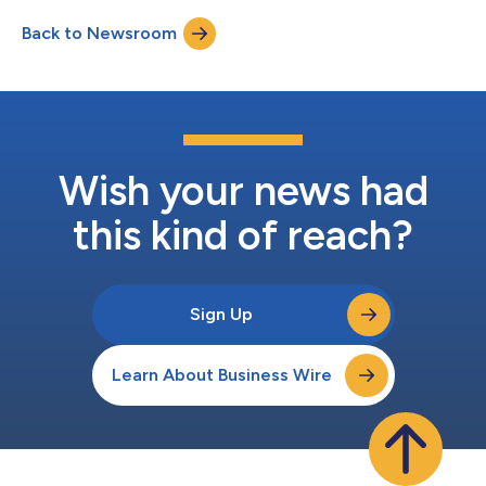
atteignant la plus forte audience mobile dans toute l’histoire de
Back to Newsroom
Zynga », a déclaré Frank Gibeau, PDG de Zynga. « Je suis fier des
accomplissements d...
Wish your news had
this kind of reach?
Sign Up
Learn About Business Wire