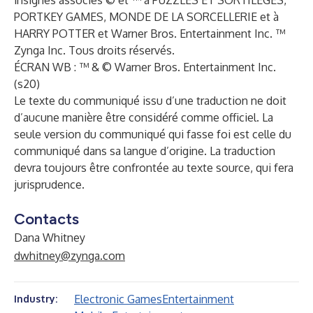
insignes associés © et ™ à PUZZLES ET SORTILÈGES,
PORTKEY GAMES, MONDE DE LA SORCELLERIE et à
HARRY POTTER et Warner Bros. Entertainment Inc. ™
Zynga Inc. Tous droits réservés.
ÉCRAN WB : ™ & © Warner Bros. Entertainment Inc.
(s20)
Le texte du communiqué issu d’une traduction ne doit
d’aucune manière être considéré comme officiel. La
seule version du communiqué qui fasse foi est celle du
communiqué dans sa langue d’origine. La traduction
devra toujours être confrontée au texte source, qui fera
jurisprudence.
Contacts
Dana Whitney
dwhitney@zynga.com
Electronic Games
Entertainment
Industry: