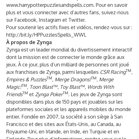
www.harrypotterpuzzlesandspells.com
. Pour en savoir
plus et vous connecter avec d’autres fans, suivez-nous
sur
Facebook
,
Instagram
et
Twitter
.
Pour soutenir les actifs fixes et vidéos, rendez-vous sur :
http://bit.ly/HPPuzzlesSpells_WWL
À propos de Zynga
Zynga est un leader mondial du divertissement interactif
dont la mission est de connecter le monde grâce aux
jeux. À ce jour, plus d’un milliard de personnes ont joué
TM
aux franchises de Zynga, parmi lesquelles
CSR Racing
,
TM
TM
Empires & Puzzles
,
Merge Dragons!
,
Merge
TM
Magic!
,
Toon Blast
™,
Toy Blast
™,
Words With
TM
TM
Friends
et
Zynga Poker
. Les jeux de Zynga sont
disponibles dans plus de 150 pays et jouables sur les
plateformes sociales et les appareils mobiles du monde
entier. Fondée en 2007, la société a son siège à San
Francisco et des sites aux États-Unis, au Canada, au
Royaume-Uni, en Irlande, en Inde, en Turquie et en