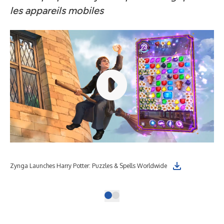
les appareils mobiles
Zyn
Zynga Launches Harry Potter: Puzzles & Spells Worldwide
Bus