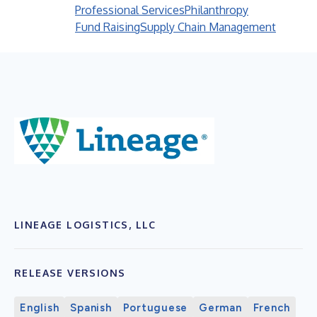
Professional Services
Philanthropy
Fund Raising
Supply Chain Management
LINEAGE LOGISTICS, LLC
RELEASE VERSIONS
English
Spanish
Portuguese
German
French