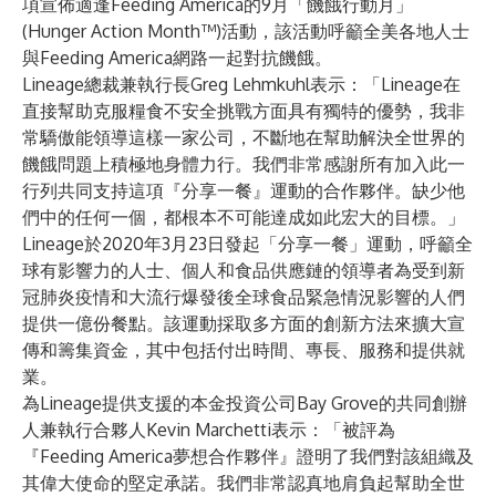
項宣佈適逢Feeding America的9月「饑餓行動月」
(Hunger Action Month™)活動，該活動呼籲全美各地人士
與Feeding America網路一起對抗饑餓。
Lineage總裁兼執行長Greg Lehmkuhl表示：「Lineage在
直接幫助克服糧食不安全挑戰方面具有獨特的優勢，我非
常驕傲能領導這樣一家公司，不斷地在幫助解決全世界的
饑餓問題上積極地身體力行。我們非常感謝所有加入此一
行列共同支持這項『分享一餐』運動的合作夥伴。缺少他
們中的任何一個，都根本不可能達成如此宏大的目標。」
Lineage於2020年3月23日發起「分享一餐」運動，呼籲全
球有影響力的人士、個人和食品供應鏈的領導者為受到新
冠肺炎疫情和大流行爆發後全球食品緊急情況影響的人們
提供一億份餐點。該運動採取多方面的創新方法來擴大宣
傳和籌集資金，其中包括付出時間、專長、服務和提供就
業。
為Lineage提供支援的本金投資公司Bay Grove的共同創辦
人兼執行合夥人Kevin Marchetti表示：「被評為
『Feeding America夢想合作夥伴』證明了我們對該組織及
其偉大使命的堅定承諾。我們非常認真地肩負起幫助全世