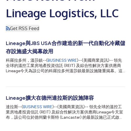
Lineage Logistics, LLC
Get RSS Feed
Lineage與JBS USA合作建造的新一代自動化冷藏儲
存設施盛大揭幕啟用
科羅拉多州，溫莎鎮--(
BUSINESS WIRE
)--(美國商業資訊)-- 領先
全球的溫控工業房地產投資信託 (REIT) 及綜合性解決方案供應商
Lineage今天為該公司的科羅拉多州溫莎鎮最新設施隆重揭幕。這
座設施是Lineage為其長期客戶、全球食品公司先驅JBS USA所
建，將支援JBS USA配送產品到客戶手中。 Lineage的自動化設施
在全球戰略性布點，這座位於溫莎鎮的新一代完全自動化設施將進
一步擴展其設施網。Lineage的自動化倉儲解決方案結合先進技
術、應用科技和創新理念，以擢升效率、提高倉儲食品的品質，並
Lineage擴大在德州達拉斯的設施陣容
減少能源耗用及食物浪費。這些努力有望為JBS帶來長程成本效
達拉斯--(
BUSINESS WIRE
)--(美國商業資訊)-- 領先全球的溫控工
益。 「過去一年來，我們與JBS和溫莎鎮密切合作，建造了這座尖
業房地產投資信託 (REIT) 及綜合性解決方案供應商Lineage今天宣
端設備。它將強化JBS的供應鏈，將食物送到客戶的餐桌，我們為
布，該公司位於德州蘭卡斯特 (Lancaster) 的最新設施已正式啟
此感到無比驕傲。」Lineage總裁暨執行長說Greg Lehmkuhl說。
用。達拉斯郡蘭卡斯特新址將擴大Lineage在德州的足跡，使其總
新倉庫的設計將產品存放在更密集、更節能的方倉中，可執行自動
數逼近20座設施，倉儲容量總計約在1.92億立方英尺之譜。 坐落
化決策以優化裝載、卸載和儲存任務，進而節省耗能、減少食物的