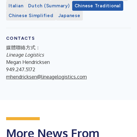
Italian
Dutch (Summary)
Chinese Traditional
Chinese Simplified
Japanese
CONTACTS
媒體聯絡方式：
Lineage Logistics
Megan Hendricksen
949.247.5172
mhendricksen@lineagelogistics.com
More News From