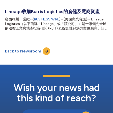
於達拉斯大道北段4150號 (4150 N. Dallas Avenue) 的這座設施樓
浪費。其自動化冷藏儲存設施配備了專利倉庫管理系統、電腦視覺
地板面積達343,250平方英尺，棧板儲位數量超過25,000個。貨
系統、演算法、視覺化平台和機器學習功能...
架配置的設計以便利使用者為出發點，既可應付庫存量單位 (SKU)
Lineage收購Burris Logistics的倉儲及電商資產
高的需求，又易於頻繁進行整箱揀貨，能夠解決不同型態的客戶需
密西根州，諾維--(
BUSINESS WIRE
)--(美國商業資訊)-- Lineage
求。這座新設施進入全面運作狀態後，將創造65個以上新的就業機
Logistics（以下簡稱「Lineage」或「該公司」）是一家領先全球
會。 「我們欣然宣布蘭卡斯特新址正式啟用。這座新設施將為本
的溫控工業房地產投資信託 (REIT) 及綜合性解決方案供應商。該公
公司先進的德州服務網添上一顆明珠。」Lineage北美西部營運總
司今天宣布收購溫控食品分銷公司先驅Burris Logistics（以下簡稱
裁Brian Beattie說，「德州——說得更精確些，達拉斯——是供
「Burris」）的八處設施。本次交易的財務條款未予披露。 這八處
應鏈中的重要樞紐，我們很榮幸能夠貢獻一份心力，為這個社群帶
冷藏設施將為Lineage的倉儲網增添近130萬平方英尺的容量，並
來更具創意的想法和與時俱進的科技，協助客戶優化配送、提升...
在佛羅里達州的萊克蘭和傑克森維爾、喬治亞州的麥克唐納、奧克
Back to Newsroom
拉荷馬州的埃德蒙、德拉瓦州的紐卡斯爾、威斯康辛州的沃基肖以
及馬里蘭州的聯邦堡等地的設施中提供約115,000個棧板位置。 這
筆交易是Lineage與Burris進行的第三筆所有權交易。Lineage分別
於2020年和2021年從Burris手中收購了維吉尼亞州林德赫斯特和
佛羅里達州海恩斯市的場地。 Lineage總裁兼執行長Greg
Lehmkuhl表示：「這筆交易充分說明我們與Burris透過長期合作已
建立了互信和良好往績，證明Lineage是這個產業的最佳收購方。
就像我們之前與Burris進行...
Wish your news had
this kind of reach?