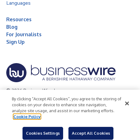
Languages
Resources
Blog
For Journalists
Sign Up
© 2026 Business Wire, Inc.
By clicking “Accept All Cookies”, you agree to the storing of
Privacy Policy
Cookie Policy
Accessibility Statement
cookies on your device to enhance site navigation,
analyze site usage, and assist in our marketing efforts.
Terms of Use
Legal
Cookie Policy
Cookies Settings
Accept All Cookies