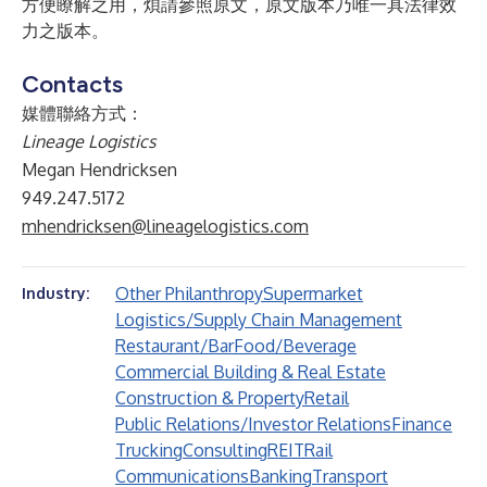
方便瞭解之用，煩請參照原文，原文版本乃唯一具法律效
力之版本。
Contacts
媒體聯絡方式：
Lineage Logistics
Megan Hendricksen
949.247.5172
mhendricksen@lineagelogistics.com
Other Philanthropy
Supermarket
Industry:
Logistics/Supply Chain Management
Restaurant/Bar
Food/Beverage
Commercial Building & Real Estate
Construction & Property
Retail
Public Relations/Investor Relations
Finance
Trucking
Consulting
REIT
Rail
Communications
Banking
Transport