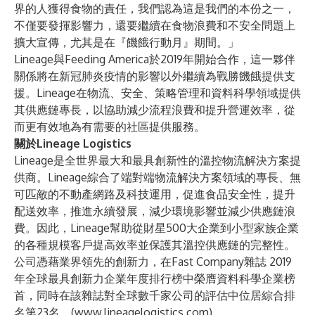
界的人獲得食物的責任，我們認為這是我們的本份之一，
不僅要發揮影響力，還要繼續在食物浪費和不安全問題上
擴大宣傳，尤其是在『饑餓行動月』期間。」
Lineage與Feeding America於2019年開始合作，這一夥伴
關係將在新冠肺炎疫情的影響以外繼續為戰勝饑餓提供支
援。Lineage在物流、安全、策略管理和資料科學領域提供
其供應鏈專長，以協助減少流程浪費和提升營運效率，從
而更有效地為有需要的社區提供服務。
關於Lineage Logistics
Lineage是全世界最大和最具創新性的溫控物流解決方案提
供商。Lineage綜合了端對端物流解決方案領域的專長、無
可匹敵的不動產網路及科技運用，促進食品安全性，提升
配送效率，推進永續發展，減少環境影響並減少供應鏈浪
費。因此，Lineage幫助從財星500大企業到小型家族企業
的各種規模客戶提高效率並保護其溫控供應鏈的完整性。
公司憑藉業界領先的創新力，在Fast Company雜誌 2019
年全球最具創新力企業年度排行榜中榮膺資料科學企業榜
首，同時在該雜誌對全球數千家公司的評估中位居綜合排
名第23名。(
www.lineagelogistics.com
)