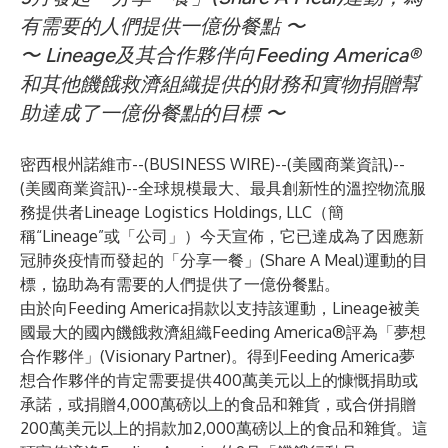
有需要的人們提供一億份餐點 〜
〜 Lineage及其合作夥伴向Feeding America®
和其他饑餓救濟組織提供的財務和實物捐贈幫
助達成了一億份餐點的目標 〜
密西根州諾維市--(
BUSINESS WIRE
)--
(美國商業資訊)--
(美國商業資訊)--全球規模最大、最具創新性的溫控物流服
務提供者Lineage Logistics Holdings, LLC（簡
稱“Lineage”或「公司」）今天宣佈，它已達成為了因應新
冠肺炎疫情而發起的「分享一餐」(Share A Meal)運動的目
標，協助為有需要的人們提供了一億份餐點。
由於向Feeding America捐款以支持該運動，Lineage被美
國最大的國內饑餓救濟組織Feeding America®評為「夢想
合作夥伴」(Visionary Partner)。得到Feeding America夢
想合作夥伴的肯定需要提供400萬美元以上的慷慨捐助或
承諾，或捐贈4,000萬磅以上的食品和雜貨，或合併捐贈
200萬美元以上的捐款加2,000萬磅以上的食品和雜貨。這