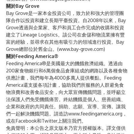
關於Bay Grove
Bay Grove是一家本金投資公司，致力於和強大的管理團
隊合作以投資和建立長期平臺投資。自2008年以來，Bay
Grove透過與企業家、客戶和員工合作完成的收購和投資
建立了Lineage Logistics。該公司在倉儲和物流業擁有豐
富的經驗，並尋求在其他有吸引力的領域進行投資。Bay
Grove總部位於舊金山。(
www.bay-grove.com
)
關於Feeding America®
Feeding America®是美國最大的饑餓救濟組織。透過由
200家食物銀行和6萬個食品倉庫組成的網路以及各種食物
供應計畫，我們每年為4000多萬人提供餐點。Feeding
America還支援各項計畫，協助我們所服務的人群避免食
物浪費和改善食品安全，向大眾宣傳饑餓問題，並呼籲立
法保護人們免受饑餓痛苦。終結饑餓是個人、慈善組織、
企業和政府的共同責任。捐助、志願、宣導、宣傳。讓我
們一起解決饑餓問題。請造訪
www.feedingamerica.org
，
或在
Facebook
和
Twitter
上關注我們。
免責聲明：本公告之原文版本乃官方授權版本。譯文僅供