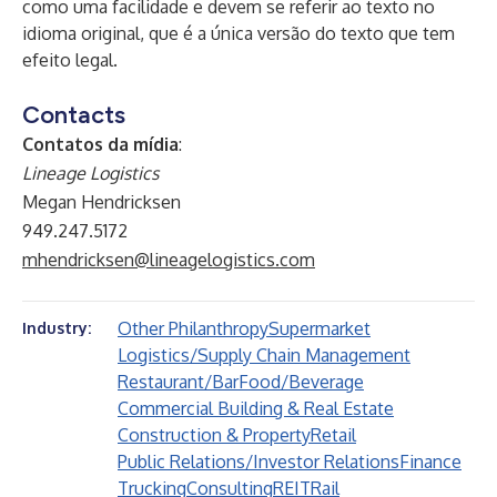
como uma facilidade e devem se referir ao texto no
idioma original, que é a única versão do texto que tem
efeito legal.
Contacts
Contatos da mídia
:
Lineage Logistics
Megan Hendricksen
949.247.5172
mhendricksen@lineagelogistics.com
Other Philanthropy
Supermarket
Industry:
Logistics/Supply Chain Management
Restaurant/Bar
Food/Beverage
Commercial Building & Real Estate
Construction & Property
Retail
Public Relations/Investor Relations
Finance
Trucking
Consulting
REIT
Rail