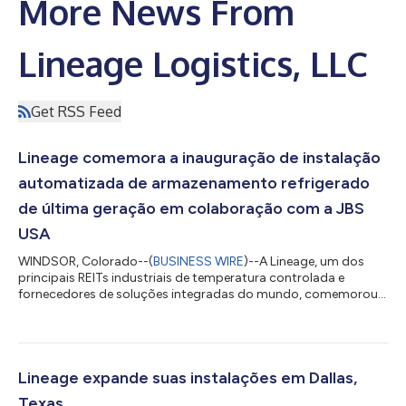
More News From
Lineage Logistics, LLC
Get RSS Feed
Lineage comemora a inauguração de instalação
automatizada de armazenamento refrigerado
de última geração em colaboração com a JBS
USA
WINDSOR, Colorado--(
BUSINESS WIRE
)--A Lineage, um dos
principais REITs industriais de temperatura controlada e
fornecedores de soluções integradas do mundo, comemorou
hoje a inauguração de sua mais nova instalação em Windsor,
Colorado. Construída para o cliente de longa data, a JBS USA,
uma empresa líder global em alimentos, a Lineage desenvolveu
a instalação para dar suporte à distribuição de produtos para
os clientes da JBS. A instalação totalmente automatizada de
Lineage expande suas instalações em Dallas,
próxima geração em Windsor e...
Texas