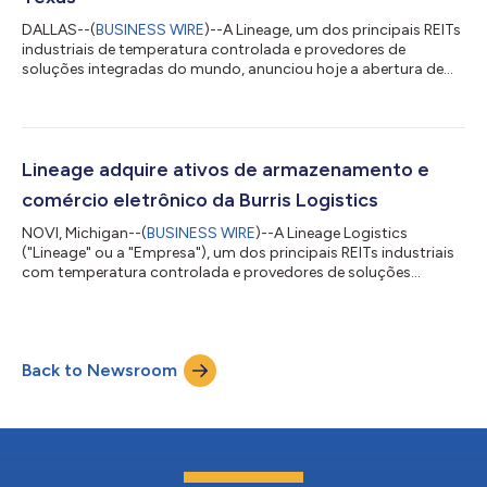
DALLAS--(
BUSINESS WIRE
)--A Lineage, um dos principais REITs
industriais de temperatura controlada e provedores de
soluções integradas do mundo, anunciou hoje a abertura de
sua mais nova instalação em Lancaster, Texas. A adição da
unidade de Lancaster, no condado de Dallas, destaca a
presença da Lineage no Texas, que agora totaliza quase 20
instalações, abrangendo aproximadamente 192 milhões de pés
cúbicos de capacidade. A instalação de 343.250 pés
Lineage adquire ativos de armazenamento e
quadrados na 4150 N. Dallas Avenue atenderá a u...
comércio eletrônico da Burris Logistics
NOVI, Michigan--(
BUSINESS WIRE
)--A Lineage Logistics
("Lineage" ou a "Empresa"), um dos principais REITs industriais
com temperatura controlada e provedores de soluções
integradas do mundo, anunciou hoje a aquisição de oito
instalações da Burris Logistics ("Burris"), uma empresa líder em
distribuição alimentos com temperatura controlada. Os
termos financeiros da transação não foram revelados. A
Back to Newsroom
incorporação destas oito instalações de armazenamento
refrigerado à rede de armazenamento da Lineage...