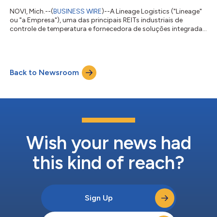
NOVI, Mich.--(
BUSINESS WIRE
)--A Lineage Logistics ("Lineage"
ou "a Empresa"), uma das principais REITs industriais de
controle de temperatura e fornecedora de soluções integradas
em todo o mundo, lançou hoje seu primeiro Relatório de
Sustentabilidade, detalhando suas iniciativas ambiciosas rumo
a um futuro mais sustentável, inclusivo e ético. O tema do
Relatório de Sustentabilidade da Lineage para 2022 é "Feito
Back to Newsroom
para isso" – o que significa que a Lineage não apenas construiu
uma cadeia fria mais...
Wish your news had
this kind of reach?
Sign Up