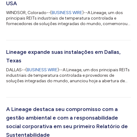
USA
WINDSOR, Colorado--(
BUSINESS WIRE
)--A Lineage, um dos
principais REITs industriais de temperatura controlada e
fornecedores de soluções integradas do mundo, comemorou
hoje a inauguração de sua mais nova instalação em Windsor,
Colorado. Construída para o cliente de longa data, a JBS USA,
uma empresa líder global em alimentos, a Lineage desenvolveu
a instalação para dar suporte à distribuição de produtos para
os clientes da JBS. A instalação totalmente automatizada de
Lineage expande suas instalações em Dallas,
próxima geração em Windsor e...
Texas
DALLAS--(
BUSINESS WIRE
)--A Lineage, um dos principais REITs
industriais de temperatura controlada e provedores de
soluções integradas do mundo, anunciou hoje a abertura de
sua mais nova instalação em Lancaster, Texas. A adição da
unidade de Lancaster, no condado de Dallas, destaca a
presença da Lineage no Texas, que agora totaliza quase 20
instalações, abrangendo aproximadamente 192 milhões de pés
cúbicos de capacidade. A instalação de 343.250 pés
A Lineage destaca seu compromisso com a
quadrados na 4150 N. Dallas Avenue atenderá a u...
gestão ambiental e com a responsabilidade
social corporativa em seu primeiro Relatório de
Sustentabilidade