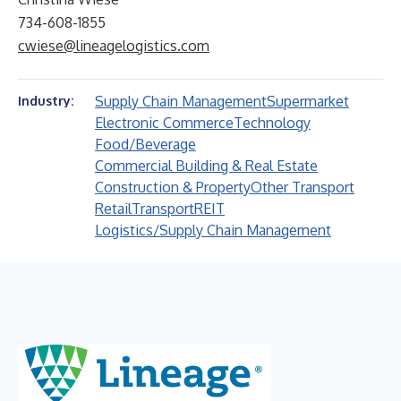
734-608-1855
cwiese@lineagelogistics.com
Supply Chain Management
Supermarket
Industry:
Electronic Commerce
Technology
Food/Beverage
Commercial Building & Real Estate
Construction & Property
Other Transport
Retail
Transport
REIT
Logistics/Supply Chain Management