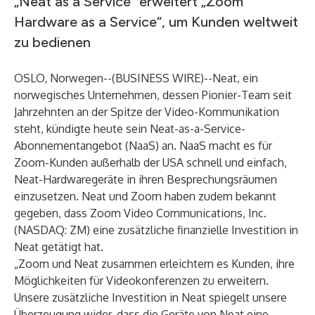
„Neat as a Service“ erweitert „Zoom
Hardware as a Service“, um Kunden weltweit
zu bedienen
OSLO, Norwegen--(
BUSINESS WIRE
)--
Neat
, ein
norwegisches Unternehmen, dessen Pionier-Team seit
Jahrzehnten an der Spitze der Video-Kommunikation
steht, kündigte heute sein Neat-as-a-Service-
Abonnementangebot (NaaS) an. NaaS macht es für
Zoom-Kunden außerhalb der USA schnell und einfach,
Neat-Hardwaregeräte in ihren Besprechungsräumen
einzusetzen. Neat und Zoom haben zudem bekannt
gegeben, dass
Zoom Video Communications, Inc.
(NASDAQ: ZM) eine zusätzliche finanzielle Investition in
Neat getätigt hat.
„Zoom und Neat zusammen erleichtern es Kunden, ihre
Möglichkeiten für Videokonferenzen zu erweitern.
Unsere zusätzliche Investition in Neat spiegelt unsere
Überzeugung wider, dass die Geräte von Neat eine