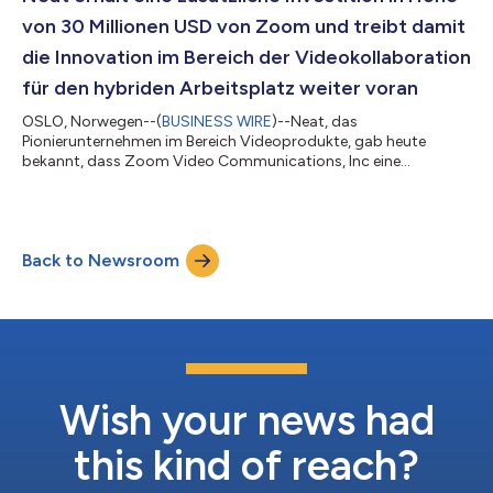
von 30 Millionen USD von Zoom und treibt damit
die Innovation im Bereich der Videokollaboration
für den hybriden Arbeitsplatz weiter voran
OSLO, Norwegen--(
BUSINESS WIRE
)--Neat, das
Pionierunternehmen im Bereich Videoprodukte, gab heute
bekannt, dass Zoom Video Communications, Inc eine
zusätzliche Investition in Höhe von 30 Millionen USD in Neat
getätigt hat. Dies spiegelt den gemeinsamen Einsatz der
Unternehmen für die Bereitstellung innovativer Technologien
wider, die ein außergewöhnliches Videokommunikationserlebnis
Back to Newsroom
gewährleisten. Mit dieser Investition erreicht Neat eine
Gesamtbewertung in Höhe von 640 Millionen USD. Dies ist...
Wish your news had
this kind of reach?