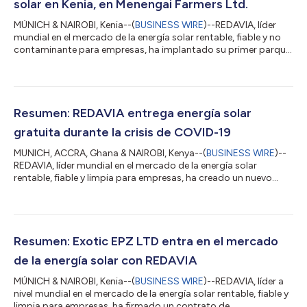
solar en Kenia, en Menengai Farmers Ltd.
MÚNICH & NAIROBI, Kenia--(
BUSINESS WIRE
)--REDAVIA, líder
mundial en el mercado de la energía solar rentable, fiable y no
contaminante para empresas, ha implantado su primer parque
solar en Kenia, en la plantación de té de Menengai Farmers Ltd
en Tigoni. Durante sus primeros 20 años de operaciones,
Menengai Farmers Ltd. cultivó con éxito el té sin grandes
demandas eléctricas. Sin embargo, a mediados de los 80, los
patrones climáticos en Tigoni cambiaron, lo que requirió la
Resumen: REDAVIA entrega energía solar
instalación de un sist...
gratuita durante la crisis de COVID-19
MUNICH, ACCRA, Ghana & NAIROBI, Kenya--(
BUSINESS WIRE
)--
REDAVIA, líder mundial en el mercado de la energía solar
rentable, fiable y limpia para empresas, ha creado un nuevo
programa de energía solar concesionaria, el COVID-19
Resilience Lease, con el fin de apoyar a las empresas de Ghana y
Kenia en este difícil momento de incertidumbre económica. El
COVID-19 ha perturbado considerablemente a las empresas
africanas. En esta época difícil, REDAVIA permite a las empresas
Resumen: Exotic EPZ LTD entra en el mercado
sólidas reducir sus costes...
de la energía solar con REDAVIA
MÚNICH & NAIROBI, Kenia--(
BUSINESS WIRE
)--REDAVIA, líder a
nivel mundial en el mercado de la energía solar rentable, fiable y
limpia para empresas, ha firmado un contrato de