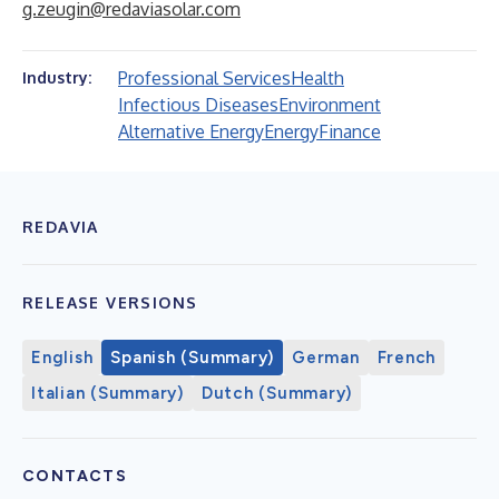
g.zeugin@redaviasolar.com
Professional Services
Health
Industry:
Infectious Diseases
Environment
Alternative Energy
Energy
Finance
REDAVIA
RELEASE VERSIONS
English
Spanish (Summary)
German
French
Italian (Summary)
Dutch (Summary)
CONTACTS