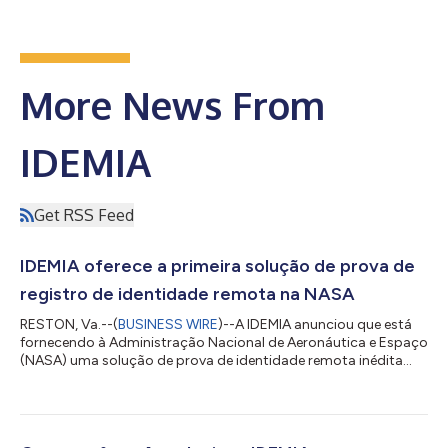
More News From
IDEMIA
Get RSS Feed
IDEMIA oferece a primeira solução de prova de
registro de identidade remota na NASA
RESTON, Va.--(
BUSINESS WIRE
)--A IDEMIA anunciou que está
fornecendo à Administração Nacional de Aeronáutica e Espaço
(NASA) uma solução de prova de identidade remota inédita
que permitirá à agência verificar e inscrever remotamente as
identidades de parceiros e colaboradores. A solução de prova
de identidade remota federal foi desenvolvida pela IDEMIA, um
provedor líder de serviços de credenciamento e autenticação