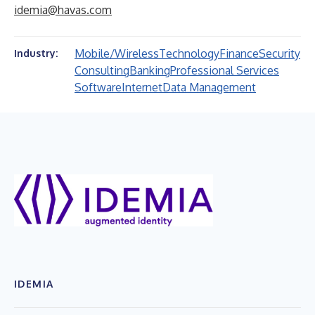
idemia@havas.com
Mobile/Wireless
Technology
Finance
Security
Industry:
Consulting
Banking
Professional Services
Software
Internet
Data Management
IDEMIA