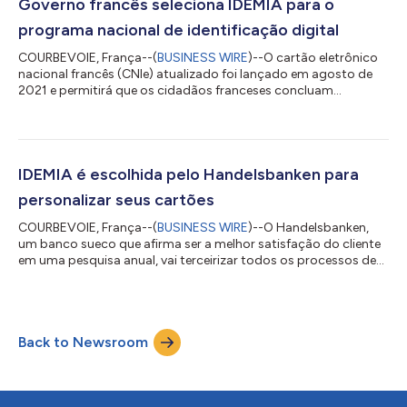
de identidade e verificação de identidade do governo. A IDEMIA
Governo francês seleciona IDEMIA para o
também fabrica car...
programa nacional de identificação digital
COURBEVOIE, França--(
BUSINESS WIRE
)--O cartão eletrônico
nacional francês (CNIe) atualizado foi lançado em agosto de
2021 e permitirá que os cidadãos franceses concluam
transações on-line usando seus smartphones. Os cidadãos
receberão um pedido de autenticação em seu smartphone. Em
seguida, eles colocarão o CNIe na parte de trás do telefone, que
se comunicará usando a tecnologia de comunicações de
campo próximo. O aplicativo móvel lerá e autenticará com
IDEMIA é escolhida pelo Handelsbanken para
segurança os dados pessoais contidos no c...
personalizar seus cartões
COURBEVOIE, França--(
BUSINESS WIRE
)--O Handelsbanken,
um banco sueco que afirma ser a melhor satisfação do cliente
em uma pesquisa anual, vai terceirizar todos os processos de
personalização de seus cartões e, para isso, selecionou os
serviços da IDEMIA. Para lidar com as tendências e serviços do
mercado global em constante mudança, os bancos precisam
investir em tecnologias de personalização se querem enfrentar
Back to Newsroom
os desafios futuros e estar um passo à frente no jogo da
inovação. A IDEMIA, líder...