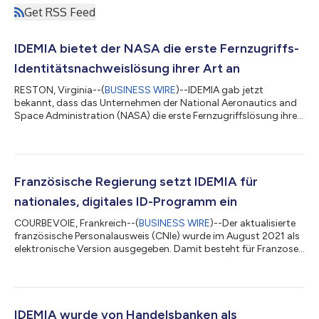
Get RSS Feed
IDEMIA bietet der NASA die erste Fernzugriffs-
Identitätsnachweislösung ihrer Art an
RESTON, Virginia--(
BUSINESS WIRE
)--IDEMIA gab jetzt
bekannt, dass das Unternehmen der National Aeronautics and
Space Administration (NASA) die erste Fernzugriffslösung ihrer
Art für Identitätsüberprüfungen zur Verfügung stellt, mit der die
Behörde die Identitäten von Partnern und Mitarbeitern aus der
Ferne überprüfen und registrieren kann. Die Lösung für die
Fernidentitätsprüfung auf Bundesebene wurde von IDEMIA
entwickelt, einem führenden Anbieter von
Französische Regierung setzt IDEMIA für
Berechtigungsprüfungs- und Verifizierungsd...
nationales, digitales ID-Programm ein
COURBEVOIE, Frankreich--(
BUSINESS WIRE
)--Der aktualisierte
französische Personalausweis (CNIe) wurde im August 2021 als
elektronische Version ausgegeben. Damit besteht für Franzosen
die Möglichkeit, Online-Transaktionen mit ihrem Smartphone
auszuführen. Die Bürger erhalten dann eine
Authentifizierungsanfrage auf ihr Smartphone. Sie legen im
Anschluss ihren CNIe auf die Rückseite ihres Smartphones,
wobei Daten mittels Technologie der Nahfeldkommunikation
IDEMIA wurde von Handelsbanken als