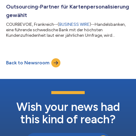
übermittelt werden. Die mobile App liest...
Outsourcing-Partner für Kartenpersonalisierung
gewählt
COURBEVOIE, Frankreich--(
BUSINESS WIRE
)--Handelsbanken,
eine führende schwedische Bank mit der höchsten
Kundenzufriedenheit laut einer jährlichen Umfrage, wird
sämtliche Kartenpersonalisierungsprozesse an IDEMIA
auslagern. Investitionen in Personalisierungstechnologien sind
für Banken unverzichtbar geworden, um sich an die
kontinuierlich evolvierenden globalen Markttrends und
Back to Newsroom
Serviceleistungen anzupassen, den künftigen
Herausforderungen gerecht zu werden und als
Innovationsführer ihren Wettbewe...
Wish your news had
this kind of reach?