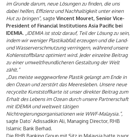
im Grunde darum, neue Lösungen zu finden, die uns
dabei helfen, Effizienz und Nachhaltigkeit unter einen
Hut zu bringen”,
sagte
Vincent Mouret, Senior Vice-
President of Financial Institutions Asia Pacific bei
IDEMIA
.
„IDEMIA ist stolz darauf, Teil der Lösung zu sein,
indem wir weniger Plastikabfall erzeugen und die Land-
und Wasserverschmutzung verringern, während unsere
Kohlenstoffbilanz optimiert wird. Jeder einzelne Beitrag
zu einer umweltfreundlicheren Gestaltung der Welt
zählt.”
„Das meiste weggeworfene Plastik gelangt am Ende in
den Ozean und zerstört das Meeresleben. Unsere neue
recycelte Kunststoffkarte ist unser direkter Beitrag zum
Erhalt des Lebens im Ozean durch unsere Partnerschaft
mit IDEMIA und weltweit tätigen
Nichtregierungsorganisationen wie WWF-Malaysia.”,
sagte Dato’ Adissadikin Ali, Managing Director, RHB
Islamic Bank Berhad.
Die RHB Banking Group mit Sitz in Malaysia hatte zuvor