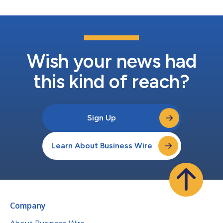
す。選択科目では学期ごとに合計15単位を履修することができ、
追加のプログラムで、大学生活の準備、専攻の選択やキャリア開
発など、1年生にとって重要な問題に対応しています。 修了時に
は、学生は所属教育機関の単位に読み替え可能な単位を得ること
ができます。そのためGPFは、新入学生に質の高いオンライン・
オプションを提供したい大学にとっても、1年生としての豊かで
Wish your news had
刺激的な体験を望んでいる学生個人...
this kind of reach?
Sign Up
Learn About Business Wire
Company