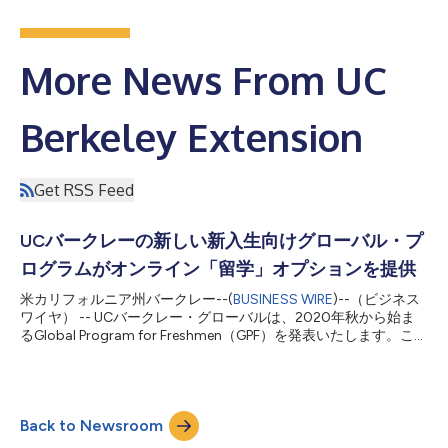
More News From UC
Berkeley Extension
Get RSS Feed
UCバークレーの新しい新入生向けグローバル・プ
ログラムがオンライン「留学」オプションを提供
米カリフォルニア州バークレー--(
BUSINESS WIRE
)--（ビジネス
ワイヤ） -- UCバークレー・グローバルは、2020年秋から始ま
るGlobal Program for Freshmen（GPF）を発表いたします。この
独自の「オンライン留学」プログラムは、デジタル学習環境で密
な協働学習コミュニティーを求める新入大学生のために設計され
ています。 学生は、バークレーの教員やアドバイザーと交流し
ながら、オンラインのツールを用いて小集団で仲間と協働するこ
Back to Newsroom
とになります。GPFはLetters & Science（L&S）の授業を提供
し、多様な分野の専攻の前提となる主要科目をカバーしていま