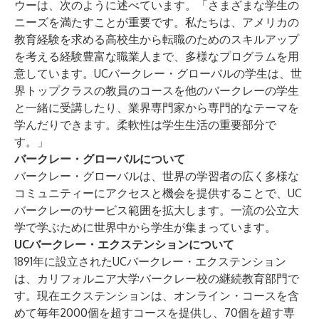
ウーは、次のように述べています。「さまざまな学生の
ニーズを満たすことが重要です。私たちは、アメリカの
教育経験を求める高校生から転職のためのスキルアップ
を考える経験豊富な職業人まで、多様なプログラムを用
意しています。UCバークレー・グローバルの学生は、世
界トップクラスの教員のコースを他のバークレーの学生
と一緒に受講したり、業界専門家から専門的なテーマを
学んだりできます。柔軟性は学生生活の重要部分で
す。」
バークレー・グローバルについて
バークレー・グローバルは、世界の学習者の広く多様な
コミュニティーにアクセスと機会を提供することで、UC
バークレーのサービス範囲を拡大します。一流の公立大
学で学ぶために世界中から学生が集まっています。
UCバークレー・エクステンションについて
1891年に設立されたUCバークレー・エクステンション
は、カリフォルニア大学バークレー校の継続教育部門で
す。現在エクステンションは、オンライン・コースを含
めて毎年2000個を超すコースを提供し、70個を超す専