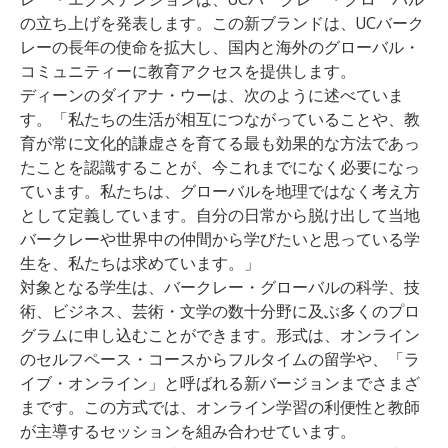
の立ち上げを発表します。この新ブランドは、UCバーク
レーの長年の使命を拡大し、国内と海外のグローバル・
コミュニティーに教育アクセスを提供します。
ディーンのダイアナ・ウーは、次のように述べていま
す。「私たちの生活が相互につながっていることや、教
育が常に文化的謙虚さを育てる最も効果的な方法であっ
たことを認識することが、今これまでになく必要になっ
ています。私たちは、グローバルを地理ではなく考え方
として定義しています。自分の日常から脱け出して当地
バークレーや世界中の仲間から学びたいと思っている学
生を、私たちは求めています。」
対象となる学生は、バークレー・グローバルの科学、技
術、ビジネス、芸術・文学の数十分野に及ぶ多くのプロ
グラムに申し込むことができます。形式は、オンライン
のセルフペース・コースからフルタイムの留学や、「
ラ
イブ・オンライン
」と呼ばれる新バージョンまでさまざ
まです。この方式では、オンライン学習の利便性と教師
が主導するセッションを組み合わせています。