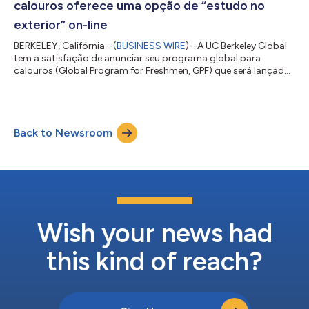
calouros oferece uma opção de “estudo no
exterior” on-line
BERKELEY, Califórnia--(
BUSINESS WIRE
)--A UC Berkeley Global
tem a satisfação de anunciar seu programa global para
calouros (Global Program for Freshmen, GPF) que será lançado
no outono de 2020. Esse programa único de “estudo no
exterior on-line” foi desenvolvido para alunos ingressantes no
primeiro ano da universidade que buscam uma comunidade de
aprendizagem colaborativa e unida em um ambiente de
Back to Newsroom
aprendizagem digital. Os alunos terão acesso a professores e
mentores da Berkeley enquanto trabalh...
Wish your news had
this kind of reach?