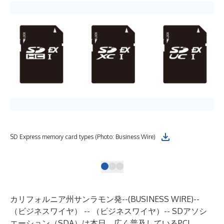
SD 
SD Express memory card types (Photo: Business Wire)
(Gr
カリフォルニア州サンラモン発--(
BUSINESS WIRE
)--
（ビジネスワイヤ） -- （ビジネスワイヤ）-- SDアソシ
エーション（SDA）は本日、広く普及しているPCI