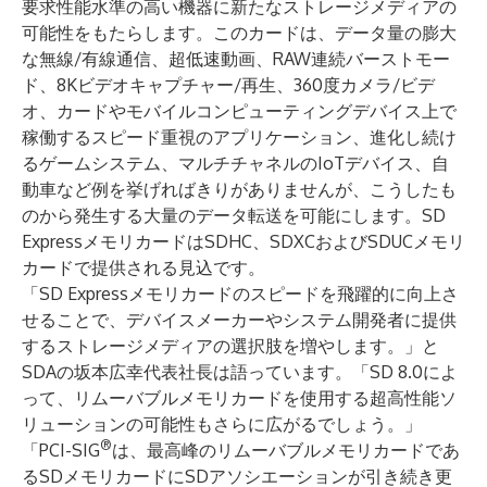
要求性能水準の高い機器に新たなストレージメディアの
可能性をもたらします。このカードは、データ量の膨大
な無線/有線通信、超低速動画、RAW連続バーストモー
ド、8Kビデオキャプチャー/再生、360度カメラ/ビデ
オ、カードやモバイルコンピューティングデバイス上で
稼働するスピード重視のアプリケーション、進化し続け
るゲームシステム、マルチチャネルのIoTデバイス、自
動車など例を挙げればきりがありませんが、こうしたも
のから発生する大量のデータ転送を可能にします。SD
ExpressメモリカードはSDHC、SDXCおよびSDUCメモリ
カードで提供される見込です。
「SD Expressメモリカードのスピードを飛躍的に向上さ
せることで、デバイスメーカーやシステム開発者に提供
するストレージメディアの選択肢を増やします。」と
SDAの坂本広幸代表社長は語っています。「SD 8.0によ
って、リムーバブルメモリカードを使用する超高性能ソ
リューションの可能性もさらに広がるでしょう。」
®
「PCI-SIG
は、最高峰のリムーバブルメモリカードであ
るSDメモリカードにSDアソシエーションが引き続き更