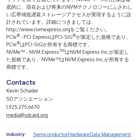
底的に、現在および将来のNVMテクノロジーにふさわし
い広帯域低遅延ストレージアクセスが実現するように設
計されています。詳細につきましては、
http://www.nvmexpress.org
をご覧ください。
®
®
PCIe
-
PCI ExpressはPCI-SIG
が策定した規格であり、
®
PCIe
はPCI-SIGが所有する商標です。
TM
NVMe™ - NVM Express
はNVM Express Inc.が策定し
た規格であり、NVMe™はNVM Express Inc.が所有する
商標です。
Contacts
Kevin Schader
SDアソシエーション
1.925.275.6670
media@sdcard.org
Semiconductor
Hardware
Data Management
Industry: