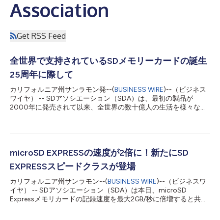
Association
Get RSS Feed
全世界で支持されているSDメモリーカードの誕生
25周年に際して
カリフォルニア州サンラモン発--(
BUSINESS WIRE
)--（ビジネス
ワイヤ） -- SDアソシエーション（SDA）は、最初の製品が
2000年に発売されて以来、全世界の数十億人の生活を様々な形
で発展させてきたSDメモリーカードの誕生25周年を記念しま
す。SDメモリーカードとmicroSDメモリーカードは、25年に及
ぶ歴史を通じて大容量ストレージと超高速通信を実現し、業界の
ニーズに応えてきました。その結果、これまでの販売枚数は120
億枚を超えています。SDメモリーカードは、今なお一般消費者
microSD EXPRESSの速度が2倍に！新たにSD
向け電子機器で最も多く使用されているリムーバブルストレージ
EXPRESSスピードクラスが登場
カードです。 また、SDAは今年、microSDという画期的なメモ
リーカードが誕生してから20周年というもう一つの重要な節目
カリフォルニア州サンラモン--(
BUSINESS WIRE
)--（ビジネスワ
を記念します。microSDメモリーカードは高性能で人気の高いス
イヤ） -- SDアソシエーション（SDA）は本日、microSD
トレージの一つであるため、数十億台に及ぶ携帯電話におけるス
Expressメモリカードの記録速度を最大2GB/秒に倍増すると共に
トレージ拡張機能の最初のオプションとなっており、モバイル業
マルチストリームアクセス機能と関連する電源および対熱管理機
界の変革を支えるという重要な役割を果たしてきました。セルフ
能に加え、新しいSD 9.1仕様ではシーケンシャル書込み性能を保