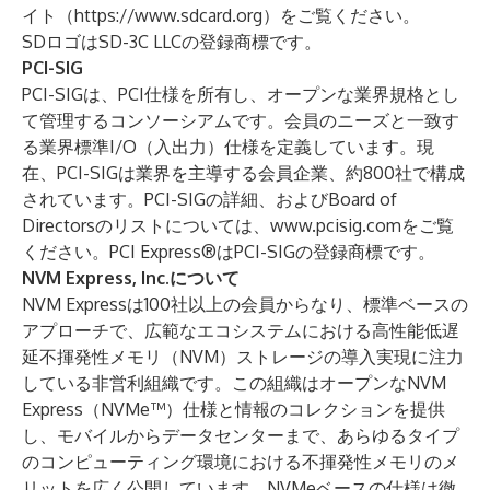
イト（
https://www.sdcard.org
）をご覧ください。
SDロゴはSD-3C LLCの登録商標です。
PCI-SIG
PCI-SIGは、PCI仕様を所有し、オープンな業界規格とし
て管理するコンソーシアムです。会員のニーズと一致す
る業界標準I/O（入出力）仕様を定義しています。現
在、PCI-SIGは業界を主導する会員企業、約800社で構成
されています。PCI-SIGの詳細、およびBoard of
Directorsのリストについては、
www.pcisig.com
をご覧
ください。PCI Express®はPCI-SIGの登録商標です。
NVM Express, Inc.について
NVM Expressは100社以上の会員からなり、標準ベースの
アプローチで、広範なエコシステムにおける高性能低遅
延不揮発性メモリ（NVM）ストレージの導入実現に注力
している非営利組織です。この組織はオープンなNVM
Express（NVMe™）仕様と情報のコレクションを提供
し、モバイルからデータセンターまで、あらゆるタイプ
のコンピューティング環境における不揮発性メモリのメ
リットを広く公開しています。NVMeベースの仕様は徹