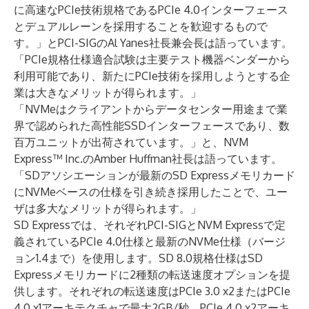
に高速なPCIe技術規格であるPCIe 4.0インターフェース
とデュアルレーンを採用することを歓迎するもので
す。」とPCI-SIGのAl Yanes社長兼会長は語っています。
「PCIe規格仕様適合試験は主要テスト機器ベンダーから
利用可能であり、新たにPCIe技術を採用しようとする企
業は大きなメリットが得られます。」
「NVMeはクライアントからデータセンター用途まで業
界で認められた高性能SSDインターフェースであり、数
百万ユニットが出荷されています。」と、NVM
Express™ Inc.のAmber Huffman社長は語っています。
「SDアソシエーションが最新のSD Expressメモリカード
にNVMeベースの仕様を引き続き採用したことで、ユー
ザは多大なメリットが得られます。」
SD Expressでは、それぞれPCI-SIGとNVM Expressで定
義されているPCIe 4.0仕様と最新のNVMe仕様（バージ
ョン1.4まで）を使用します。SD 8.0規格仕様はSD
Expressメモリカードに2種類の転送速度オプションを提
供します。それぞれの転送速度はPCIe 3.0 x2またはPCIe
4.0 x1アーキテクチャで最大2GB/秒、PCIe 4.0 x2アーキ