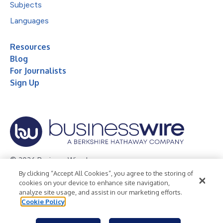
Subjects
Languages
Resources
Blog
For Journalists
Sign Up
© 2026 Business Wire, Inc.
By clicking “Accept All Cookies”, you agree to the storing of
Privacy Policy
Cookie Policy
Accessibility Statement
cookies on your device to enhance site navigation,
analyze site usage, and assist in our marketing efforts.
Terms of Use
Legal
Cookie Policy