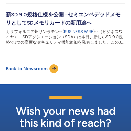
ィー（自撮り）、写真撮影、音楽と動画の視聴はいずれも、SD
証する新しいSD Expressスピードクラスの追加を発表しました。
アソシエーションが推進...
最新世代のmicroSD Expressは最新のmicroSD Addendumバー
ジョン8仕様に沿ってPCIe Gen4 x1レーンを利用することで1,969
新SD 9.0規格仕様を公開 –セミエンベデッドメモ
メガバイト/秒（MB/秒）、の速度を実現します。microSD
リとしてSDメモリカードの新用途へ
Expressは、SD 7.1仕様では985 MB/秒の最大データ転送速度と
NVMe上位レイヤプロトコルが採用されました。速度が向上した
カリフォルニア州サンラモン--(
BUSINESS WIRE
)--（ビジネスワ
ことで、製品設計者はストレージの選択肢が広がり、簡単な修理
イヤ） --SDアソシエーション（SDA）は本日、新しいSD 9.0規
やアップグレード可能なストレージを必要とし、サイズに制約の
格で3つの高度なセキュリティ機能追加を発表しました。この3つ
ある多様なデバイスにSSDレベルの性能を提供できます。 SD
の機能とは、ブートサポート、Trusted Computing
Expressスピードクラスは、SD Expressバス...
Group（TCG）ストレージ、そしてReplay Protected Memory
Block（RPMB）認証です。SD 9.0規格の登場で機器メーカーは、
様々なメモリやストレージ用途にSDメモリカードを利用できる
Back to Newsroom
ようになり、将来的なアップグレード、修理の簡素化やカードが
特定ホスト管理用途で厳格に制御されるアプリケーション用セキ
ュリティ機能向上を実現できます。 SD 9.0規格では、ファスト
ブートおよびセキュアブート機能を定義し、カードがデバイスの
ブートコードメモリとして機能すると共に、シンプルかつ素早い
ブートコードアップロードとセキュアなブートコードアップデー
ト機能を提供します。また、自己暗号化ドライブ機能を持つTCG
規格対応のセキュアストレージ仕様ならびにセキュア認証プロセ
Wish your news had
スを通じてのみアクセス可能なセキュアメモ...
this kind of reach?