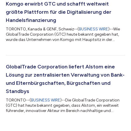
Komgo erwirbt GTC und schafft weltweit
größte Plattform für die Digitalisierung der
Handelsfinanzierung
TORONTO, Kanada & GENF, Schweiz--(
BUSINESS WIRE
)--Wie
GlobalTrade Corporation (GTC) heute bekannt gegeben hat,
wurde das Unternehmen von Komgo mit Hauptsitz in der
Schweiz übernommen. Gemeinsam bieten Komgo und GTC
über 120 multinationalen Kunden und deren mehr als 11.000
Tochtergesellschaften Digitalisierungslösungen für die
Handelsfinanzierung an und verbinden sie mit ihren
Finanzinstituten und Handelsdienstleistern auf globaler Basis.
GlobalTrade Corporation liefert Alstom eine
„Gemeinsam werden Komgo und GTC die größte Abdeckung
Lösung zur zentralisierten Verwaltung von Bank-
sowi...
und Elternbürgschaften, Bürgschaften und
Standbys
TORONTO--(
BUSINESS WIRE
)--Die GlobalTrade Corporation
(GTC) hat heute bekannt gegeben, dass Alstom, ein weltweit
führender, innovativer Akteur im Bereich nachhaltige und
intelligente Mobilität, die @GlobalTradeTM-Plattform
ausgewählt hat, um sein internes System zu ersetzen und so die
Effizienz und Kontrolle seiner Optionen der Handelsfinanzierung