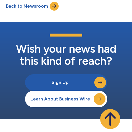
zu verbessern. Alstom will die Plattform nutzen, um die
Back to Newsroom
Betriebskosten zu senken, indem das Berichtswesen und die
Kontrollmöglichkeiten des Managemen...
Wish your news had
this kind of reach?
Sign Up
Learn About Business Wire