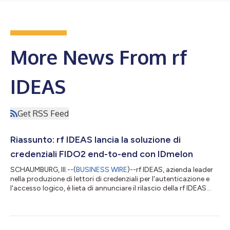
More News From rf
IDEAS
Get RSS Feed
Riassunto: rf IDEAS lancia la soluzione di
credenziali FIDO2 end-to-end con IDmelon
SCHAUMBURG, Ill.--(
BUSINESS WIRE
)--rf IDEAS, azienda leader
nella produzione di lettori di credenziali per l'autenticazione e
l'accesso logico, è lieta di annunciare il rilascio della rf IDEAS
FIDO2 Passwordless Platform powered by IDmelon. Questa
soluzione end-to-end consente un'autenticazione continua e
senza password alle credenziali esistenti, convertendole in
chiavi di sicurezza FIDO2 - da un giorno all'altro. FIDO2 libera le