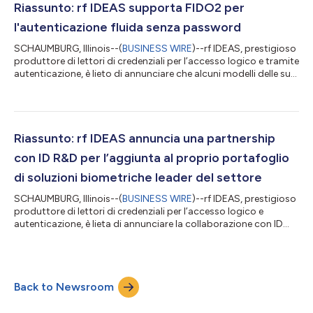
organizzazioni dalla gestione delle password e dal rischio
Riassunto: rf IDEAS supporta FIDO2 per
Quasi...
l'autenticazione fluida senza password
SCHAUMBURG, Illinois--(
BUSINESS WIRE
)--rf IDEAS, prestigioso
produttore di lettori di credenziali per l’accesso logico e tramite
autenticazione, è lieto di annunciare che alcuni modelli delle sue
linee di lettori di carte WAVE ID® Plus, WAVE ID® Nano e WAVE
ID® Nano OEM supportano ora il protocollo per comunicazioni
in prossimità (near-field communication, NFC) FIDO2. Questa
tecnologia offre funzionalità di autenticazione fluida senza
password alle aziende operanti in settori in cui la sicurezz...
Riassunto: rf IDEAS annuncia una partnership
con ID R&D per l’aggiunta al proprio portafoglio
di soluzioni biometriche leader del settore
SCHAUMBURG, Illinois--(
BUSINESS WIRE
)--rf IDEAS, prestigioso
produttore di lettori di credenziali per l’accesso logico e
autenticazione, è lieta di annunciare la collaborazione con ID
R&D per includere nel proprio portafoglio i suoi prodotti anti-
spoofing e le sue soluzioni di autenticazione biometriche leader
del settore. “Questa collaborazione aiuterà rf IDEAS, da
rivenditore delle soluzioni software biometriche leader del
Back to Newsroom
settore di ID R&D, a espandere le proprie proposte in ambito b...