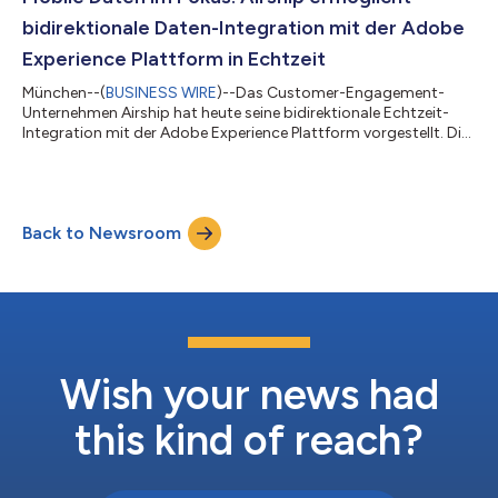
indem sie u.a. das Neugeschäft di...
bidirektionale Daten-Integration mit der Adobe
Experience Plattform in Echtzeit
München--(
BUSINESS WIRE
)--Das Customer-Engagement-
Unternehmen Airship hat heute seine bidirektionale Echtzeit-
Integration mit der Adobe Experience Plattform vorgestellt. Die
maßgeschneiderte Einbindung ermöglicht die Echtzeit-
Anreicherung von Kundenprofilen in der Adobe Experience
Plattform mit Daten zum mobilen Nutzerverhalten von Airship,
einschließlich des Einlesens von Adobe-Profilattributen sowie
Back to Newsroom
sofortigen Segment-Updates für personalisiertere Erlebnisse in
den mobilen und kanalübergreife...
Wish your news had
this kind of reach?