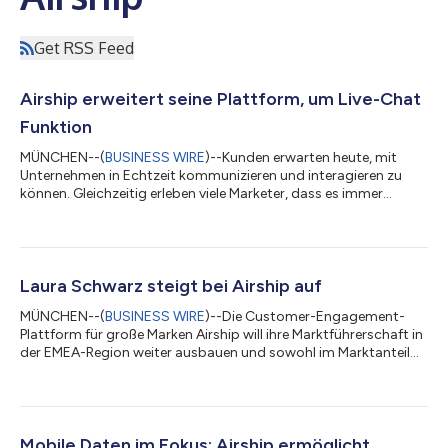
Get RSS Feed
Airship erweitert seine Plattform, um Live-Chat
Funktion
MÜNCHEN--(
BUSINESS WIRE
)--Kunden erwarten heute, mit
Unternehmen in Echtzeit kommunizieren und interagieren zu
können. Gleichzeitig erleben viele Marketer, dass es immer
schwieriger wird, neue Kunden zu halten. Die Customer-
Engagement-Plattform Airship trägt dieser Entwicklung
Rechnung und stellt mit Airship Live Chat die branchenweit
erste Zweiwege-Chat-Lösung bereit, um Kunden mit Marketing-
und Vertriebsmitarbeitern in Echtzeit zu verbinden. Die Funktion
Laura Schwarz steigt bei Airship auf
erweitert das Leistungsspektrum der f...
MÜNCHEN--(
BUSINESS WIRE
)--Die Customer-Engagement-
Plattform für große Marken Airship will ihre Marktführerschaft in
der EMEA-Region weiter ausbauen und sowohl im Marktanteil
als auch in ihrer Bekanntheit weiter wachsen. Um dieses Ziel
konsequent zu verfolgen, legt das Unternehmen die Sales-
Verantwortung in dieser Region in die Hände von Laura
Schwarz, die ihre Kompetenz schon zuvor als Country Manager
für Zentral- und Osteuropa bei Airship unter Beweis stellte,
Mobile Daten im Fokus: Airship ermöglicht