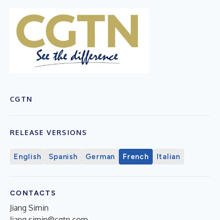
CGTN
RELEASE VERSIONS
English
Spanish
German
French
Italian
CONTACTS
Jiang Simin
Jiang.simin@cgtn.com