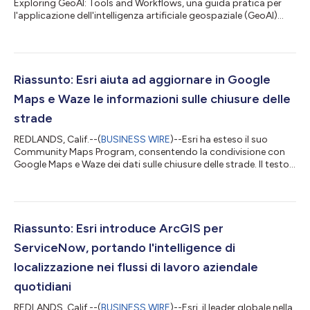
Exploring GeoAI: Tools and Workflows, una guida pratica per
l'applicazione dell'intelligenza artificiale geospaziale (GeoAI)
utilizzando ArcGIS. Il testo originale del presente annuncio,
redatto nella lingua di partenza, è la versione ufficiale che fa
fede. Le traduzioni sono offerte unicamente per comodità del
lettore e devono rinviare al testo in lingua originale, che è l'unico
giuridicamente valido....
Riassunto: Esri aiuta ad aggiornare in Google
Maps e Waze le informazioni sulle chiusure delle
strade
REDLANDS, Calif.--(
BUSINESS WIRE
)--Esri ha esteso il suo
Community Maps Program, consentendo la condivisione con
Google Maps e Waze dei dati sulle chiusure delle strade. Il testo
originale del presente annuncio, redatto nella lingua di partenza,
è la versione ufficiale che fa fede. Le traduzioni sono offerte
unicamente per comodità del lettore e devono rinviare al testo
in lingua originale, che è l'unico giuridicamente valido....
Riassunto: Esri introduce ArcGIS per
ServiceNow, portando l'intelligence di
localizzazione nei flussi di lavoro aziendale
quotidiani
REDLANDS, Calif.--(
BUSINESS WIRE
)--Esri, il leader globale nella