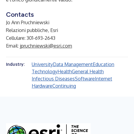
Contacts
Jo Ann Pruchniewski
Relazioni pubbliche, Esri
Cellulare: 301-693-2643
Email:
jpruchniewski@esri.com
University
Data Management
Education
Industry:
Technology
Health
General Health
Infectious Diseases
Software
Internet
Hardware
Continuing