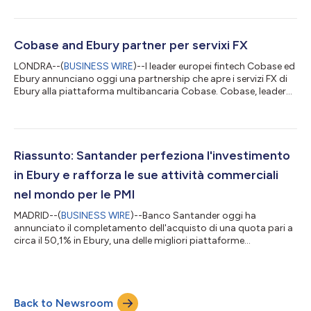
Ebury di aprire un conto corrente in valuta straniera, di
effettuare operazioni in valuta a pronti in 140 divise estere e di
trasferire denaro nel mondo da una piattaforma sicura e
dedicata, 24 ore al giorno, 7 giorni alla settimana. Il testo ori...
Cobase and Ebury partner per servixi FX
LONDRA--(
BUSINESS WIRE
)--I leader europei fintech Cobase ed
Ebury annunciano oggi una partnership che apre i servizi FX di
Ebury alla piattaforma multibancaria Cobase. Cobase, leader
innovativo nel settore delle soluzioni multibancarie aziendali
basate sul cloud, offrirà ai propri clienti della tesoreria aziendale
i servizi di Ebury, una FinTech leader mondiale sostenuta da
Santander Bank, specializzata in servizi finanziari transfrontalieri
e gestione del rischio. Il testo originale del presen...
Riassunto: Santander perfeziona l'investimento
in Ebury e rafforza le sue attività commerciali
nel mondo per le PMI
MADRID--(
BUSINESS WIRE
)--Banco Santander oggi ha
annunciato il completamento dell'acquisto di una quota pari a
circa il 50,1% in Ebury, una delle migliori piattaforme
internazionali di pagamento, FX e gestione di cassa per le PMI, a
seguito dell'ottenimento di tutte le autorizzazioni a norma di
legge da parte delle autorità competenti. Il testo originale del
presente annuncio, redatto nella lingua di partenza, è la versione
Back to Newsroom
ufficiale che fa fede. Le traduzioni sono offerte unicamente per