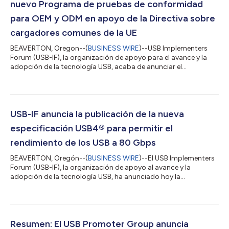
nuevo Programa de pruebas de conformidad
para OEM y ODM en apoyo de la Directiva sobre
cargadores comunes de la UE
BEAVERTON, Oregon--(
BUSINESS WIRE
)--USB Implementers
Forum (USB-IF), la organización de apoyo para el avance y la
adopción de la tecnología USB, acaba de anunciar el
lanzamiento del Programa de Conformidad de USB-IF con las
Especificaciones IEC 62680 (USB). Esta nueva iniciativa está
diseñada para ayudar a los fabricantes de equipos originales
(OEM)/fabricantes de dispositivos originales (ODM) a cumplir
los requisitos básicos de la Directiva sobre cargadores
USB-IF anuncia la publicación de la nueva
comunes de la Unión Europea (UE), qu...
especificación USB4® para permitir el
rendimiento de los USB a 80 Gbps
BEAVERTON, Oregón--(
BUSINESS WIRE
)--El USB Implementers
Forum (USB-IF), la organización de apoyo al avance y la
adopción de la tecnología USB, ha anunciado hoy la
publicación de la especificación USB4®, versión 2.0, una
importante actualización que permite un rendimiento de 80
Gbps en el cable y el conector USB Type-C®. La especificación
USB4 actualizada duplica el ancho de banda agregado
máximo de USB en beneficio de las pantallas de mayor
Resumen: El USB Promoter Group anuncia