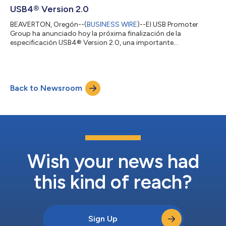
rendimiento, el almacenamiento y los hubs y docks basa...
USB4® Version 2.0
BEAVERTON, Oregón--(
BUSINESS WIRE
)--El USB Promoter
Group ha anunciado hoy la próxima finalización de la
especificación USB4® Version 2.0, una importante
actualización que permitirá un rendimiento de transferencia de
datos de hasta 80 Gbps a través del cable y el conector USB
Type-C®. Las especificaciones de USB Type-C y USB Power
Delivery (USB PD) también se actualizarán para incorporar este
Back to Newsroom
nivel de rendimiento de datos mejorado. Se espera que todas
estas actualizaciones de las especificacion...
Wish your news had
this kind of reach?
Sign Up