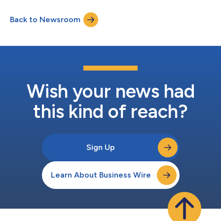
de energía adquirida. Así, Kioxia Group acelerará sus esfuerzos
para hacer frente al cambio climático, uno de sus objetivos
Back to Newsroom
clave de gestión. El Grupo ya se ha fijado el objetivo de
obtener...
Wish your news had
this kind of reach?
Sign Up
Learn About Business Wire