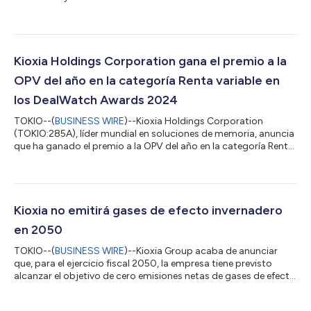
Director financiero (CFO), a partir del 1 de abril de 2026. El Sr.
Kawamura aporta a Kioxia una amplia experiencia internacional,
ya que ocupó cargos en la sede de Mitsubishi Corporation en
EE. UU., se desempeñó como Gerente general de su oficina en
Chicago y completó un mandato en el Banco Mundial. En
Kioxia Holdings Corporation gana el premio a la
Hitachi, Ltd., ocupó cargos ejecut...
OPV del año en la categoría Renta variable en
los DealWatch Awards 2024
TOKIO--(
BUSINESS WIRE
)--Kioxia Holdings Corporation
(TOKIO:285A), líder mundial en soluciones de memoria, anuncia
que ha ganado el premio a la OPV del año en la categoría Renta
variable en los DealWatch Awards 2024, organizados por
DealWatch, la fuente más autorizada de información en tiempo
real sobre la actividad de los mercados de capitales de Japón.
El premio se entregó en una ceremonia celebrada el 20 de
mayo. Los DealWatch Awards reconocen a los emisores de
Kioxia no emitirá gases de efecto invernadero
bonos o acciones destacados en...
en 2050
TOKIO--(
BUSINESS WIRE
)--Kioxia Group acaba de anunciar
que, para el ejercicio fiscal 2050, la empresa tiene previsto
alcanzar el objetivo de cero emisiones netas de gases de efecto
invernadero (GEI) de Alcance 1, es decir, las emisiones directas
de sus centros de actividad, y de Alcance 2, derivadas del uso