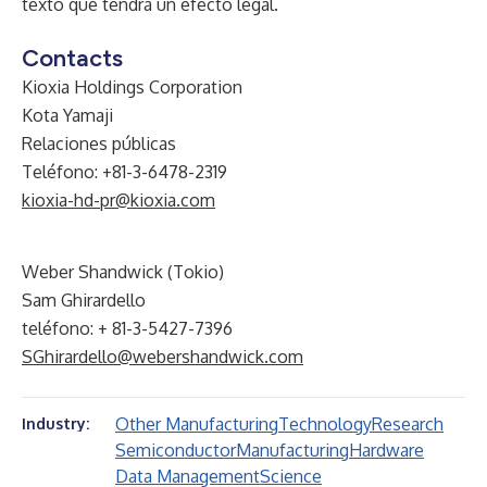
texto que tendrá un efecto legal.
Contacts
Kioxia Holdings Corporation
Kota Yamaji
Relaciones públicas
Teléfono: +81-3-6478-2319
kioxia-hd-pr@kioxia.com
Weber Shandwick (Tokio)
Sam Ghirardello
teléfono: + 81-3-5427-7396
SGhirardello@webershandwick.com
Other Manufacturing
Technology
Research
Industry:
Semiconductor
Manufacturing
Hardware
Data Management
Science