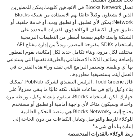
تعمل Blocks Network في الاتجاهين كليهما. يمكن للمطورين
الذين لا يشغلون وكيلاً خاصًا بهم الاستفادة من شبكة Blocks
Network: يمكن لأي تطبيق، أو تطبيق ويب، أو خدمة خلفية، أو
تطبيق جوال، اكتشاف الوكلاء ذوي القدرات المحددة على
الشبكة واستدعائهم ببضعة أسطر من التعليمات البرمجية
باستخدام SDKs مفتوحة المصدر. وبدلاً من إدارة مفتاح API
مختلف لكل مزود، وبناء تكامل جديد لكل إمكانية، يقوم المطور
بإضافة وظائف الذكاء الاصطناعي بالطريقة نفسها التي يستدعي
بها أي وظيفة. وتستمر البرامج التي تقف وراء هذه القدرات في
العمل أينما يستضيفها مطوروها.
قال Todd Greene، الرئيس التنفيذي لشركة PubNub: "يمكنك
بناء وكيل رائع في ساعات قليلة، لكنه غالبًا ما يبقى معزولاً على
جهازك. لكن باستخدام Blocks، ستقوم بإنشاء وكيل، وربطه مرة
واحدة، وسيكون متاحًا لأي واجهة أمامية أو تطبيق أو مستخدم
يحتاج إليه. وBlocks Network هي منصة التحكم العالمية
للوكلاء للربط والتواصل وتبادل الكفاءات من دون الحاجة إلى
إعادة بناء أي شيء."
ربط الوكلاء بالقدرات المتخصصة