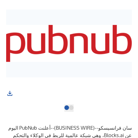
)--سان فرانسيسكو
BUSINESS WIRE
--(
أعلنت PubNub اليوم
عن Blocks.ai، وهي شبكة عالمية للربط في الوكلاء والتحكم