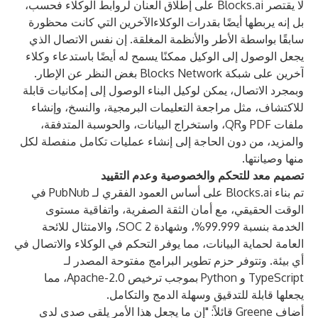
لا يقتصر
Blocks.ai
على إطلاق العنان لروابط الوكلاء فحسب،
بل إنه يربطها أيضًا بقدرات الوكلاءالآخرين التي كانت محظورة
سابقًا بواسطة الأطر والأنظمة المغلقة. إن نفس الاتصال الذي
يجعل الوصول إلى الوكيل ممكنًا يسمح له أيضًا باستدعاء وكلاء
آخرين على شبكة Blocks Network بغض النظر عن الإطار.
وبمجرد الاتصال، يمكن لوكيل البناء الوصول إلى إمكانيات قابلة
للاكتشاف، مثل مراجعة التعليمات البرمجية، والنسخ، وإنشاء
ملفات PDF وQR، واستخراج البيانات، والحوسبة المتدفقة،
والمزيد، من دون الحاجة إلى إنشاء عمليات تكامل منفصلة لكل
منها وصيانتها.
تصميم معد للتحكم والخصوصية وعدم التقييد
تم بناء Blocks.ai على أساس العمود الفقري لـ
PubNub
في
الوقت الحقيقي، مع أمان الثقة الصفرية، واتفاقية مستوى
الخدمة بنسبة 99.999%، وشهادة SOC 2، والامتثال للائحة
العامة لحماية البيانات، مما يوفر التحكم في الوكلاء والاتصال في
أي بيئة. وتتوفر حزم تطوير البرامج مفتوحة المصدر لـ
TypeScript و Python بموجب ترخيص Apache-2.0، مما
يجعلها قابلة للتدقيق وسهلة الدمج والتكامل.
أضاف Greene قائلاً: "إن ما يجعل هذا الأمر يلقى صدى لدى