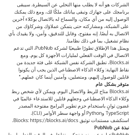
الشركات هو أنه لا يطلب منها التخلي عن السيطرة. سيبقى
برنامجك على جهازك وتبقى بياناتك ملكًا لك، ومع ذلك يمكنك
الوصول إليه من أي مكان، والسماح له بالاتصال بوكلاء آخرين
على الشبكة، ومشاركته حتى يتمكن عملاؤك وشركاؤك من
الاتصال به أيضًا. إنه مفتوح، وقابل للتدقيق، وآمن، ولا يقيدك بأي
نظام تشغيل، بما في ذلك نظامنا.
ويمثل هذا الإطلاق تطورًا طبيعيًا لشركة PubNub، التي تدعم
الاتصال في الوقت الفعلي لمليارات الأجهزة كل يوم. ومع
Blocks.ai، تطبق الشركة نفس الشبكة على فئة جديدة من
نقاط النهاية: وكلاء الذكاء الاصطناعي الذين يجب أن يكونوا
قابلين للوصول إليهم، ومتصلين، وآمنين أينما كان عملهم."
متوفر بشكل عام
Blocks.ai متاح للربط والاتصال اليوم. ويمكن لأي شخص ربط
وكلاء الذكاء الاصطناعي وجعلهم قابلين للاستدعاء عالميًا في
غضون ثوانٍ باستخدام حزم تطوير البرامج مفتوحة المصدر
TypeScript وPython أو واجهة سطر الأوامر (CLI).
استكشف مستندات توثيق Blocks:
https://blocks.ai/docs
.
نبذة عن
PubNub
PubNubعبارة عن منصة تحكم وتفاعل في الوقت الفعلي لربط