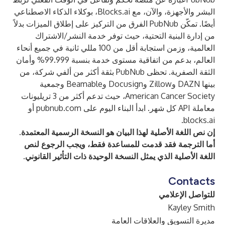
البشر والأجهزة، والآن، مع
Blocks.ai
، بوكلاء الذكاء الاصطناعي
أيضًا. تمكّن PubNub الفرق من التركيز على إطلاق الميزات بدلاً
من إدارة البنية التحتية، حيث توفر خدمة النشر/الاشتراك
العالمية، وزمن استجابة أقل من 100 مللي ثانية في جميع أنحاء
العالم، بدعم من اتفاقية مستوى خدمة بنسبة 99.999% وأمان
الثقة الصفرية. تحظى PubNub بثقة أكثر من ألفي شركة، من
بينها DAZN وZillow وDocusign وBeamable وجمعية
American Cancer Society، حيث تدعم أكثر من 3 تريليونات
معاملة API كل شهر. ابدأ البناء اليوم على
pubnub.com
أو
.
blocks.ai
إن نص اللغة الأصلية لهذا البيان هو النسخة الرسمية المعتمدة.
أما الترجمة فقد قدمت للمساعدة فقط، ويجب الرجوع لنص
اللغة الأصلية الذي يمثل النسخة الوحيدة ذات التأثير القانوني.
Contacts
للتواصل الإعلامي
Kayley Smith
مديرة التسويق والعلاقات العامة