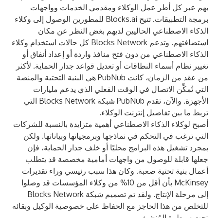
بهم عبر كل أطر عمل الوكلاء ومقدمي الخدمات وواجهات
برمجة التطبيقات. تتيح
Blocks.ai
للمطورين الوصول إلى وكلاء
الذكاء الاصطناعي الحاليين لديهم بغض النظر عن مكان
استضافتهم. وتدعم Blocks Network كل حالات استخدام وكلاء
الذكاء الاصطناعي من دون فتح منافذ واردة أو إعداد أنفاق أو
تغيير نظام أسماء النطاقات أو تعديل قواعد جدار الحماية. لأكثر
من عقد من الزمان، كانت PubNub هي البنية التحتية والمنصة
التي تُمكِّن الاتصال في الوقت الفعلي الذي يدعم مليارات
الأجهزة. والآن، تقدم PubNub شبكة Blocks Network التي
تربط ما بين تفاصيل إنترنت الوكلاء.
أصبح لوكلاء الذكاء الاصطناعي أهمية متزايدة بالنسبة للشركات
التي ترغب في التحكم في نماذجها وبرمجياتها وبياناتها. ولكن
بمجرد تشغيل هذه البرامج محليًا أو خلف جدار الحماية، فإن
جعلها قابلة للوصول من واجهات أمامية مخصصة قد يتطلب
أعمال بنية تحتية صعبة. وكان هذا سبب رئيسي وراء تقديرات
McKinsey بأن أقل من 10% من وكلاء المؤسسات قد وصلوا
إلى مرحلة الإنتاج. ولقد تم تصميم شبكة Blocks Network
للتخلص من هذا الحاجز مع الحفاظ على خصوصية الوكيل وبقائه
تحت سيطرة المُنشئ.