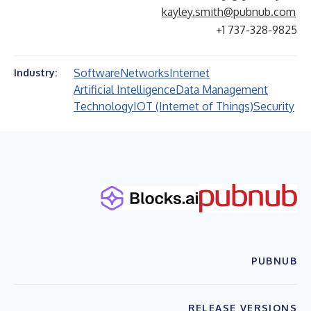
‎
kayley.smith@pubnub.com
+1 737-328-9825
Software
Networks
Internet
Industry:
Artificial Intelligence
Data Management
Technology
IOT (Internet of Things)
Security
PUBNUB
RELEASE VERSIONS