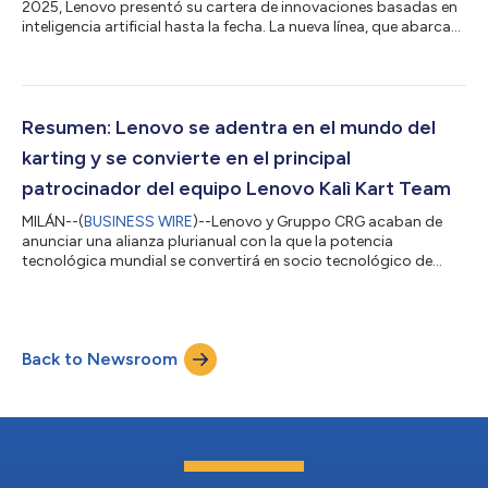
2025, Lenovo presentó su cartera de innovaciones basadas en
inteligencia artificial hasta la fecha. La nueva línea, que abarca
computadoras de alto rendimiento, tabletas inteligentes,
dispositivos de juegos inmersivos y teléfonos inteligentes
Motorola, refleja la visión de Lenovo de una IA más inteligente
para todos, que incorpora la inteligencia artificial generativa y
la inteligencia híbrida en los flujos de trabajo, la creatividad y el
Resumen: Lenovo se adentra en el mundo del
ent...
karting y se convierte en el principal
patrocinador del equipo Lenovo Kalì Kart Team
MILÁN--(
BUSINESS WIRE
)--Lenovo y Gruppo CRG acaban de
anunciar una alianza plurianual con la que la potencia
tecnológica mundial se convertirá en socio tecnológico de
Gruppo CRG, ampliando así las capacidades técnicas de la
organización mediante la telemetría avanzada y el análisis de
datos, además de optimizar la producción de karts en la sede
central. El comunicado en el idioma original es la versión oficial
Back to Newsroom
y autorizada del mismo. Esta traducción es solamente un
medio de ayuda y deberá ser c...