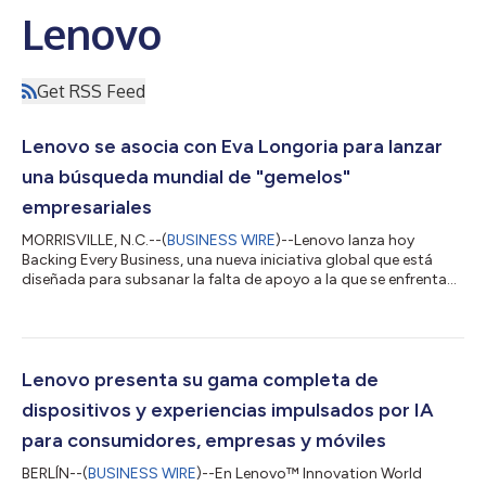
Lenovo
Get RSS Feed
Lenovo se asocia con Eva Longoria para lanzar
una búsqueda mundial de "gemelos"
empresariales
MORRISVILLE, N.C.--(
BUSINESS WIRE
)--Lenovo lanza hoy
Backing Every Business, una nueva iniciativa global que está
diseñada para subsanar la falta de apoyo a la que se enfrentan
las pequeñas empresas. En colaboración con la actriz,
empresaria e inversora Eva Longoria, los fundadores de todo el
mundo pueden solicitar subvenciones, tecnología basada en
inteligencia artificial y asesoramiento personalizado, incluso
por parte de la propia Longoria. Las pequeñas y medianas
Lenovo presenta su gama completa de
empresas son el motor de la...
dispositivos y experiencias impulsados por IA
para consumidores, empresas y móviles
BERLÍN--(
BUSINESS WIRE
)--En Lenovo™ Innovation World