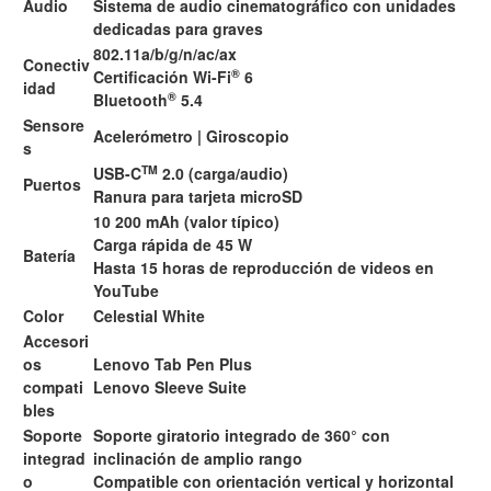
Audio
Sistema de audio cinematográfico con unidades
dedicadas para graves
802.11a/b/g/n/ac/ax
Conectiv
®
Certificación Wi-Fi
6
idad
®
Bluetooth
5.4
Sensore
Acelerómetro | Giroscopio
s
TM
USB-C
2.0 (carga/audio)
Puertos
Ranura para tarjeta microSD
10 200 mAh (valor típico)
Carga rápida de 45 W
Batería
Hasta 15 horas de reproducción de videos en
YouTube
Color
Celestial White
Accesori
os
Lenovo Tab Pen Plus
compati
Lenovo Sleeve Suite
bles
Soporte
Soporte giratorio integrado de 360° con
integrad
inclinación de amplio rango
o
Compatible con orientación vertical y horizontal