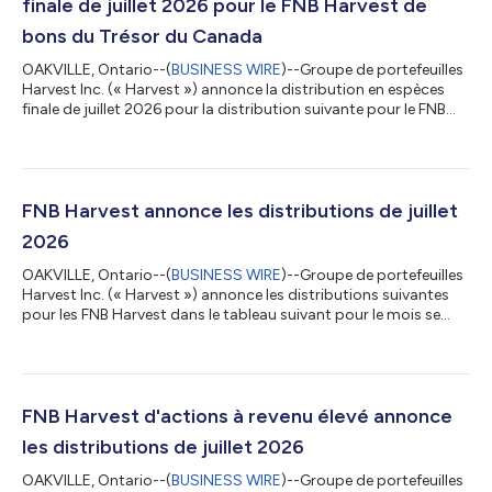
finale de juillet 2026 pour le FNB Harvest de
bons du Trésor du Canada
OAKVILLE, Ontario--(
BUSINESS WIRE
)--Groupe de portefeuilles
Harvest Inc. (« Harvest ») annonce la distribution en espèces
finale de juillet 2026 pour la distribution suivante pour le FNB
Harvest de bons du Trésor du Canada pour le mois se
terminant le 31 juillet 2026. La distribution sera versée vers le 6
août 2026 aux porteurs de parts inscrits le 31 juillet 2026. Les
détails concernant le montant final de la distribution en
espèces par part sont les suivants : FNB Harvest Symbole TSX
FNB Harvest annonce les distributions de juillet
Distribu...
2026
OAKVILLE, Ontario--(
BUSINESS WIRE
)--Groupe de portefeuilles
Harvest Inc. (« Harvest ») annonce les distributions suivantes
pour les FNB Harvest dans le tableau suivant pour le mois se
terminant le 31 juillet 2026. Les distributions sera versée le ou
vers le 6 août 2026 aux porteurs de parts inscrits le 31 juillet
2026 avec une date ex-dividende du 31 juillet 2026. FNB Harvest
Symbole Distribution FNB Harvest de revenu Leaders des soins
de santé HHL 0,0600 $ par unité FNB Harvest de revenu Leade...
FNB Harvest d'actions à revenu élevé annonce
les distributions de juillet 2026
OAKVILLE, Ontario--(
BUSINESS WIRE
)--Groupe de portefeuilles