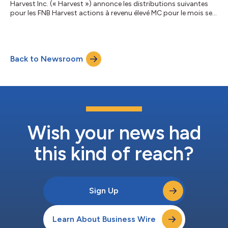
Harvest Inc. (« Harvest ») annonce les distributions suivantes
pour les FNB Harvest actions à revenu élevé MC pour le mois se
terminant le 31 juillet 2026. La distribution sera versée le ou vers
le 6 août 2026 aux porteurs de titres inscrits le 31 juillet 2026
avec une date ex-dividende du 31 juillet 2026. FNB Harvest
d'actions à revenu élevé Symbole TSX* Distribution FNB
Back to Newsroom
Harvest d’actions à revenu élevé Eli Lilly LLYH 0,1600 $ par uni...
Wish your news had
this kind of reach?
Sign Up
Learn About Business Wire