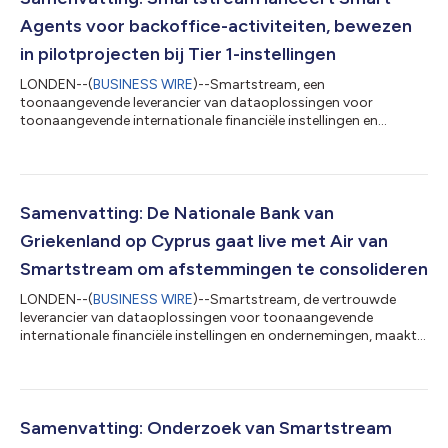
Agents voor backoffice-activiteiten, bewezen
in pilotprojecten bij Tier 1-instellingen
LONDEN--(
BUSINESS WIRE
)--Smartstream, een
toonaangevende leverancier van dataoplossingen voor
toonaangevende internationale financiële instellingen en
ondernemingen, heeft vandaag bekendgemaakt dat Smart
Agents, zijn agent-gebaseerde AI-oplossing voor
bankactiviteiten, nu beschikbaar is. Deze bekendmaking is
officieel geldend in de originele brontaal. Vertalingen zijn slechts
als leeshulp bedoeld en moeten worden vergeleken met de tekst
Samenvatting: De Nationale Bank van
in de brontaal, die als enige rechtsgeldig is....
Griekenland op Cyprus gaat live met Air van
Smartstream om afstemmingen te consolideren
LONDEN--(
BUSINESS WIRE
)--Smartstream, de vertrouwde
leverancier van dataoplossingen voor toonaangevende
internationale financiële instellingen en ondernemingen, maakt
vandaag bekend dat de Nationale Bank van Griekenland (NBG)
in Cyprus met succes is live gegaan met Air, de AI-gestuurde
afstemmingsoplossing van het bedrijf. Deze bekendmaking is
officieel geldend in de originele brontaal. Vertalingen zijn slechts
als leeshulp bedoeld en moeten worden vergeleken met de tekst
Samenvatting: Onderzoek van Smartstream
in de brontaal, die al...