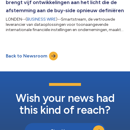
brengt vijf ontwikkelingen aan het licht die de
afstemming aan de buy-side opnieuw definiëren
LONDEN--(
BUSINESS WIRE
)--Smartstream, de vertrouwde
leverancier van dataoplossingen voor toonaangevende
internationale financiële instellingen en ondernemingen, maakt
vandaag nieuwe bevindingen bekend uit zijn meest recente
sectoronderzoeksrapport, Smart Reconciliations: The Buy-Side
Perspective. Het rapport belicht de structurele verschuivingen
die de afstemming, controle en operationele zekerheid bij buy-
Back to Newsroom
side-bedrijven ingrijpend veranderen. Deze bekendmaking is
officieel geldend in de origin...
Wish your news had
this kind of reach?