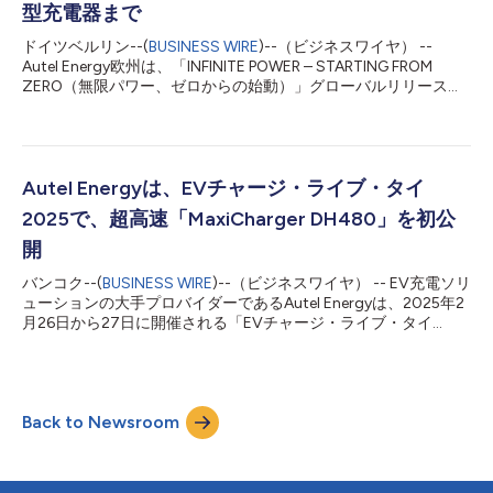
型充電器まで
をさらに強化します。同社のブースでは、自動プラグイン機能を
備えたスマート充電ロボットのライブデモを実施します。スマー
ドイツベルリン--(
BUSINESS WIRE
)--（ビジネスワイヤ） --
ト検査分野では、車輪を搭載する検査ロボットをはじめとする
Autel Energy欧州は、「INFINITE POWER – STARTING FROM
「Embodied Collective Intelligence Solution...
ZERO（無限パワー、ゼロからの始動）」グローバルリリースイ
ベントで最も先進的なEV充電プラットフォームを発表しまし
た。この次世代ソリューションは、欧州をはじめとする各地で高
まる、超高速で信頼性及び拡張性の高い充電インフラへの需要に
対応したものです。自社開発の水冷式電源モジュールに構築され
たプラットフォームは、高性能で比類ない適応性を兼ね備え、オ
Autel Energyは、EVチャージ・ライブ・タイ
ペレーターに柔軟かつ拡張性の高い充電ソリューションを提供
2025で、超高速「MaxiCharger DH480」を初公
し、様々なユースケースに対応します。 MaxiModule
LCM60/120 : 自社開発の高性能水冷式モジュール プラットフォ
開
ームの中核となるのは、60kWと120kWで構成されるAutel自社
バンコク--(
BUSINESS WIRE
)--（ビジネスワイヤ） -- EV充電ソリ
開発のMaxiModule LCM60/120水冷式電源モジュールです。高い
ューションの大手プロバイダーであるAutel Energyは、2025年2
変換効率、長期安定性、厳しい条件下における安定運用に向けて
月26日から27日に開催される「EVチャージ・ライブ・タイ
設計されたこれらのモジュールは、連続する高出力使用時におい
2025」で、新製品の「MaxiCharger DCシリーズ」を初公開しま
て一定の熱性能を発揮します。そ...
す。最新の「MaxiCharger DH480オールインワン・チャージャ
ー」を中心に、ACおよびDC充電製品とソリューションの幅広い
ラインナップも展示されます。 DH480の画期的な機能を紹介
Back to Newsroom
DH480は、最大480kWの出力を実現し、同時に最大4台の車の
充電が可能で、高速・効率的かつ信頼性の高いEV充電の新たな
基準により、充電需要の高い場所に最適な製品となっておりま
す。業界最高の充電速度を誇り、1秒あたり最大1kmの走行距離