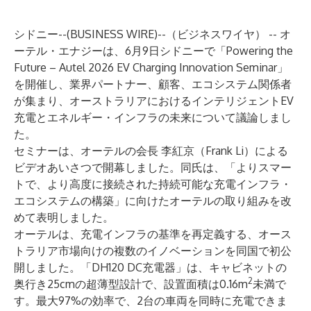
シドニー--(
BUSINESS WIRE
)--
（ビジネスワイヤ） -- オ
ーテル・エナジーは、6月9日シドニーで「Powering the
Future – Autel 2026 EV Charging Innovation Seminar」
を開催し、業界パートナー、顧客、エコシステム関係者
が集まり、オーストラリアにおけるインテリジェントEV
充電とエネルギー・インフラの未来について議論しまし
た。
セミナーは、オーテルの会長 李紅京（Frank Li）による
ビデオあいさつで開幕しました。同氏は、「よりスマー
トで、より高度に接続された持続可能な充電インフラ・
エコシステムの構築」に向けたオーテルの取り組みを改
めて表明しました。
オーテルは、充電インフラの基準を再定義する、オース
トラリア市場向けの複数のイノベーションを同国で初公
開しました。「DH120 DC充電器」は、キャビネットの
2
奥行き25cmの超薄型設計で、設置面積は0.16m
未満で
す。最大97%の効率で、2台の車両を同時に充電できま