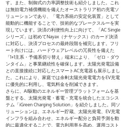
す。また、制御式の力率調整技術も紹介しました。これ
は無効電力補償機能を備えたオーストラリア初の充電ソ
リューションであり、「電力系統の安定化装置」として
能動的に機能することで、技術的なブレークスルーを実
現しています。決済の利便性向上に向けて、「AC Single
シリーズ」は初めてNayax（ナヤックス）のカード決済
に対応し、決済プロセスの最終段階を補完します。フリ
ート向けには、ハードウェアレベルの冗長性を備えた
「1+1主系・予備系切り替え」端末により、「ゼロ・ダウ
ンタイム」と事業継続性を確保します。太陽光発電設備
との直接接続に対応したスマートAC充電器も展示しまし
た。これにより、家庭では余剰太陽光発電電力をEV充電
に優先的に利用し、電気料金を削減できます。
さらに、AI駆動のエネルギー管理プラットフォームを基
盤とする、太陽光発電・蓄電・充電を統合したエコシス
テム「iGreen Charging Solution」を紹介しました。同ソ
リューションは、エネルギー貯蔵、太陽光発電、EV充電
インフラを組み合わせ、エネルギー配分と負荷予測を動
的に最適化することで、電力利用率を高め、運用コスト