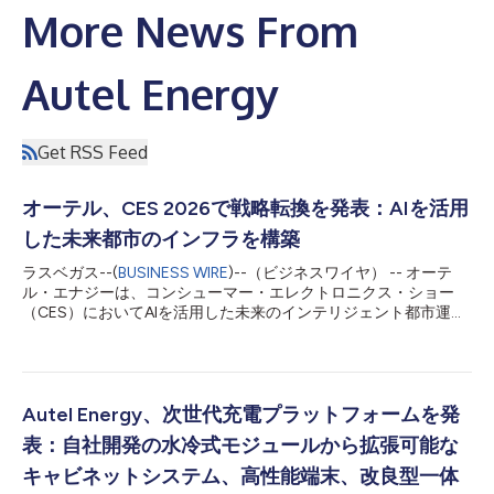
More News From
Autel Energy
Get RSS Feed
オーテル、CES 2026で戦略転換を発表：AIを活用
した未来都市のインフラを構築
ラスベガス--(
BUSINESS WIRE
)--（ビジネスワイヤ） -- オーテ
ル・エナジーは、コンシューマー・エレクトロニクス・ショー
（CES）においてAIを活用した未来のインテリジェント都市運営
向けの最新のスマートハードウェアおよびソフトウェアシステム
を発表します。今年のショーケースでは、オーテルのAIコンセプ
トの検証からシナリオベースのエンジニアリング展開への移行、
さらに現実世界のインフラ全体でのクローズドループの実現が強
調されています。 オーテルは、スマートエネルギーとスマート
Autel Energy、次世代充電プラットフォームを発
検査という2つの主要分野にフォーカスし、幅広い新製品を発表
表：自社開発の水冷式モジュールから拡張可能な
します。スマートエネルギー分野では、家庭用V2G（Vehicle-to-
Grid）AC充電器と車両向けのDC充電ソリューションを発表し、
キャビネットシステム、高性能端末、改良型一体
家庭から商業施設まで、多層的なエネルギータッチポイント戦略