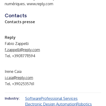
numériques.
www.reply.com
Contacts
Contacts presse
R
eply
Fabio Zappelli
f.zappelli@reply.com
Tel. +390117711594
Irene Caia
i.caia@reply.com
Tel. +3902535761
Software
Professional Services
Industry:
Electronic Design Automation
Robotics