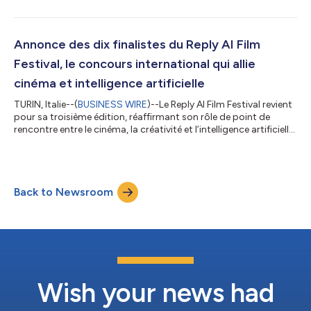
Network est un programme mondial permettant aux
partenaires de développer, commercialiser et fournir des
solutions d’IA en collaboration avec OpenAI. Il rassemble des
partenaires dotés d’une expertise sectorielle approfondie, de
Annonce des dix finalistes du Reply AI Film
capacités de mise en œuvre et d’un r...
Festival, le concours international qui allie
cinéma et intelligence artificielle
TURIN, Italie--(
BUSINESS WIRE
)--Le Reply AI Film Festival revient
pour sa troisième édition, réaffirmant son rôle de point de
rencontre entre le cinéma, la créativité et l’intelligence artificielle.
Ce concours international créé par Reply, ouvert aux créatifs
expérimentant de nouvelles technologies et de nouveaux outils
d’IA dans la production de courts-métrages, a annoncé ses dix
finalistes. Le festival se déroulera à Venise pendant la 83e
Back to Newsroom
édition du Festival international du film de Venise d...
Wish your news had