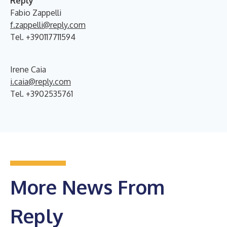
R
eply
Fabio Zappelli
f.zappelli@reply.com
Tel. +390117711594
Irene Caia
i.caia@reply.com
Tel. +3902535761
More News From
Reply