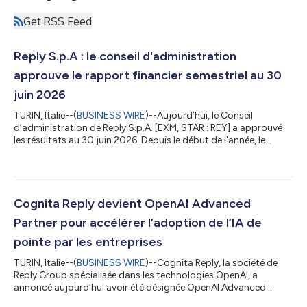
Get RSS Feed
Reply S.p.A : le conseil d'administration
approuve le rapport financier semestriel au 30
juin 2026
TURIN, Italie--(
BUSINESS WIRE
)--Aujourd’hui, le Conseil
d’administration de Reply S.p.A. [EXM, STAR : REY] a approuvé
les résultats au 30 juin 2026. Depuis le début de l'année, le
Groupe a enregistré un chiffre d'affaires consolidé de 1 311,9
millions d'euros, soit une augmentation de 7,4 % par rapport à
la même période en 2025. Tous les indicateurs sont positifs
pour cette période. Au premier semestre 2026, l'EBITDA
consolidé s'élève à 233,2 millions d'euros, contre 223,7 millions
Cognita Reply devient OpenAI Advanced
d'euros en 2...
Partner pour accélérer l’adoption de l’IA de
pointe par les entreprises
TURIN, Italie--(
BUSINESS WIRE
)--Cognita Reply, la société de
Reply Group spécialisée dans les technologies OpenAI, a
annoncé aujourd’hui avoir été désignée OpenAI Advanced
Partner au sein de l’OpenAI Partner Network. L’OpenAI Partner