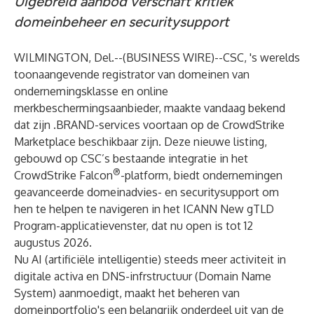
Uigebreid aanbod verschaft kritiek
domeinbeheer en securitysupport
WILMINGTON, Del.--(
BUSINESS WIRE
)--
CSC
, 's werelds
toonaangevende registrator van domeinen van
ondernemingsklasse en online
merkbeschermingsaanbieder, maakte vandaag bekend
dat zijn .BRAND-services voortaan op de
CrowdStrike
Marketplace
beschikbaar zijn. Deze nieuwe listing,
gebouwd op CSC’s
bestaande integratie
in het
®
CrowdStrike Falcon
-platform
, biedt ondernemingen
geavanceerde domeinadvies- en securitysupport om
hen te helpen te navigeren in het
ICANN New gTLD
Program
-applicatievenster, dat nu open is tot 12
augustus 2026.
Nu AI (artificiële intelligentie) steeds meer activiteit in
digitale activa en DNS-infrstructuur (Domain Name
System) aanmoedigt, maakt het beheren van
domeinportfolio's een belangrijk onderdeel uit van de