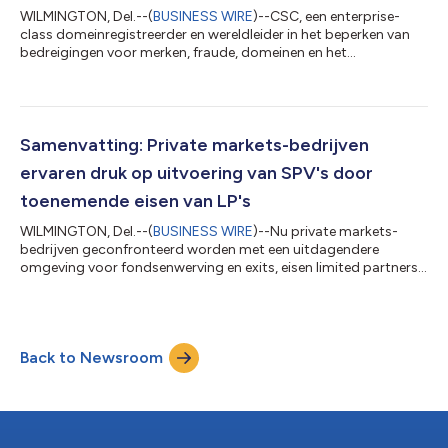
WILMINGTON, Del.--(
BUSINESS WIRE
)--CSC, een enterprise-
class domeinregistreerder en wereldleider in het beperken van
bedreigingen voor merken, fraude, domeinen en het
domeinnaamsysteem (DNS), heeft vandaag nieuw onderzoek
gepubliceerd over hoe Chief Information Security Officers
(CISO's) zich aanpassen aan een evoluerend ecosysteem van
kunstmatige intelligentie (AI) terwijl ze traditionele
cyberdreigingen, zoals DNS-storingen, beheren. Volgens het
Samenvatting: Private markets-bedrijven
CISO Outlook 2026-rapport van CSC geeft 73% van...
ervaren druk op uitvoering van SPV's door
toenemende eisen van LP's
WILMINGTON, Del.--(
BUSINESS WIRE
)--Nu private markets-
bedrijven geconfronteerd worden met een uitdagendere
omgeving voor fondsenwerving en exits, eisen limited partners
(LP's) meer transparantie, sterkere governance-rechten en
flexibelere SPV-constructies van fondsbeheerders. Sterker nog,
86% van de professionals in private markets meldt een
toename van LP-verzoeken voor op maat gemaakte SPV-
Back to Newsroom
structuren in de afgelopen 12 maanden, volgens een nieuw
onderzoek van CSC, de toonaangevende aanbieder...