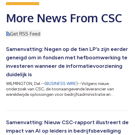
More News From CSC
Get RSS Feed
Samenvatting: Negen op de tien LP's zijn eerder
geneigd om in fondsen met hefboomwerking te
investeren wanneer de informatievoorziening
duidelijk is
WILMINGTON, Del.--(
BUSINESS WIRE
)--Volgens nieuw
onderzoek van CSC, de toonaangevende leverancier van
wereldwijde oplossingen voor bedrijfsadministratie en
compliance, zijn hefboom- en liquiditeitsinstrumenten op
fondsniveau geëvolueerd van gespecialiseerde
financieringstechnieken naar gangbare praktijken binnen de
particuliere kapitaalinfrastructuur. Uit de bevindingen blijkt dat
LP's steeds meer openstaan voor het gebruik van deze
Samenvatting: Nieuw CSC-rapport illustreert de
instrumenten wanneer de informatieverschaffing duidelijk is. G...
impact van AI op leiders in bedrijfsbeveiliging