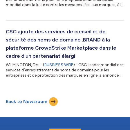
mondial dans la lutte contre les menaces liées aux marques, à la
fraude, aux noms de domaine et aux systèmes de noms de
domaine (Domain Name Systems, DNS) a publié aujourd’hui
une nouvelle étude sur la manière dont les responsables de la
sécurité des systèmes d’information (RSSI) s’adaptent à un
écosystème d’IA en constante évolution, tout en gérant les
CSC ajoute des services de conseil et de
cybermenaces traditionnel...
sécurité des noms de domaine .BRAND à la
plateforme CrowdStrike Marketplace dans le
cadre d'un partenariat élargi
WILMINGTON, Del.--(
BUSINESS WIRE
)--CSC, leader mondial des
services d'enregistrement de noms de domaine pour les
entreprises et de protection des marques en ligne, a annoncé
aujourd'hui que ses services .BRAND sont désormais
disponibles sur la CrowdStrike Marketplace. S'appuyant sur
l'intégration actuelle de CSC avec la plateforme CrowdStrike
Falcon® , cette nouvelle offre propose aux entreprises des
Back to Newsroom
conseils avancés en matière de noms de domaine et une
assistance en matière de sécurité afin de...