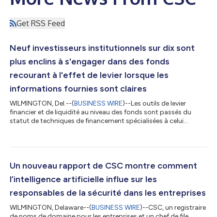
Get RSS Feed
Neuf investisseurs institutionnels sur dix sont
plus enclins à s'engager dans des fonds
recourant à l'effet de levier lorsque les
informations fournies sont claires
WILMINGTON, Del.--(
BUSINESS WIRE
)--Les outils de levier
financier et de liquidité au niveau des fonds sont passés du
statut de techniques de financement spécialisées à celui
d’outils courants dans l'écosystème du capital privé, selon une
nouvelle étude de CSC, le principal fournisseur mondial de
solutions de gestion d’entreprise et de conformité. Les résultats
montrent que les commanditaires (LP) sont de plus en plus
ouverts à l’utilisation de ces outils lorsque les informations
Un nouveau rapport de CSC montre comment
fournies sont c...
l’intelligence artificielle influe sur les
responsables de la sécurité dans les entreprises
WILMINGTON, Delaware--(
BUSINESS WIRE
)--CSC, un registraire
de noms de domaine pour les entreprises et un chef de file