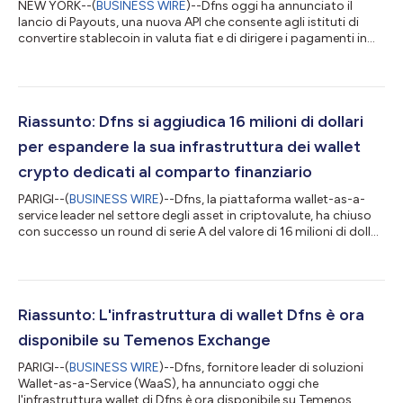
NEW YORK--(
BUSINESS WIRE
)--Dfns oggi ha annunciato il
lancio di Payouts, una nuova API che consente agli istituti di
convertire stablecoin in valuta fiat e di dirigere i pagamenti in
diversi conti bancari pur mantenendo la governance e i controlli
a livello di portafoglio. Risolvere il problema delle rampe di
uscita a binario unico Oggi, la maggior parte delle fintech e
degli istituti prevede ancora un unico fornitore di servizi di
pagamento nella loro infrastruttura o si basa su modelli integr...
Riassunto: Dfns si aggiudica 16 milioni di dollari
per espandere la sua infrastruttura dei wallet
crypto dedicati al comparto finanziario
PARIGI--(
BUSINESS WIRE
)--Dfns, la piattaforma wallet-as-a-
service leader nel settore degli asset in criptovalute, ha chiuso
con successo un round di serie A del valore di 16 milioni di dollari
USA guidato da Further Ventures, il ramo di venture capital di
ADQ, il maggior fondo sovrano di Abu Dhabi. Questo round ha
visto la partecipazione anche di investitori storici del calibro di
White Star Capital, Hashed, Semantic, Techstars e Bpifrance,
oltre a nuovi finanziatori come Motive Partners, Winte...
Riassunto: L'infrastruttura di wallet Dfns è ora
disponibile su Temenos Exchange
PARIGI--(
BUSINESS WIRE
)--Dfns, fornitore leader di soluzioni
Wallet-as-a-Service (WaaS), ha annunciato oggi che
l'infrastruttura wallet di Dfns è ora disponibile su Temenos