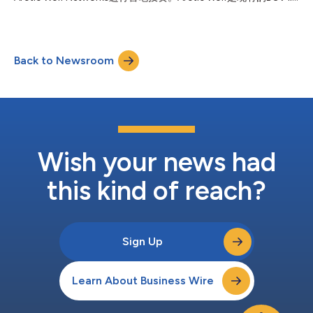
投资组合公司，也是安全运营领域的领导者，已完成2亿美元的E轮
融资。 BCV创始人兼管理合伙人Rami Rahal表示：“Arctic Wolf是
BCV所专注的公司类型。该公司在不断发展的庞大潜在市场中提供
领先解决方案，并为客户解决重大关键难题，提供可量化的投资回
Back to Newsroom
报率。” BCV运营合伙人Joel Lou补充道：“我们对SaaS市场的强大
顺风趋势以及执行我们为市场领先软件公司提供增长资金的重点工
作感到兴奋。” BCV的目标公司是快速成长的云软件公司，这些公
司的年度经常性收入通常在1000万到1亿美元之间。该基金可牵头
或参与成长轮融资，通常投资500-2000万美元。利用我们围绕灵
活性和协作量身定制的投资策略，BCV使领先的云软件公司能够筹
集到合适规模的增长轮资金。通过灵活的投资金额、董事会代表和
所有权要求...
Wish your news had
this kind of reach?
Sign Up
Learn About Business Wire