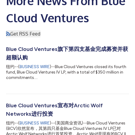
More News From Blue
Cloud Ventures
Get RSS Feed
Blue Cloud Ventures旗下第四支基金完成募资并获
超额认购
纽约--(
BUSINESS WIRE
)--Blue Cloud Ventures closed its fourth
fund, Blue Cloud Ventures IV LP, with a total of $350 million in
commitments....
Blue Cloud Ventures宣布对Arctic Wolf
Networks进行投资
纽约--(
BUSINESS WIRE
)--(美国商业资讯)--Blue Cloud Ventures
(BCV)欣然宣布，其第四只基金Blue Cloud Ventures IV LP已对
Arctic Wolf Networks进行首笔投资。Arctic Wolf是现有的BCV III