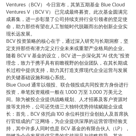
Ventures（BCV） 今日宣布，其第五期基金 Blue Cloud
Ventures V（BCV V） 已完成最终募资。此次基金圆满完
成募集，进一步彰显了公司持续支持行业引领者的坚定使
命，助力那些有望在人工智能时代脱颖而出的创新企业实
现长远发展。
BCV 投资策略的核心在于，通过深入研究与长期洞察，坚
定支持那些有潜力定义行业未来或重塑产业格局的企业。
随着 BCV V 基金的设立，BCV 进一步深化其“AI 优先”投资
理念，致力于携手具有前瞻视野的创业团队，在其长期成
长过程中提供支持，助力其打造支撑现代企业运营与发展
的关键基础设施和核心系统。
Blue Cloud 通常以领投、联合领投或共同投资方身份进行
投资，单笔投资规模一般在 1,000 万至 3,000 万美元之
间。除为被投企业提供战略规划、人才招募及客户资源对
接等支持外，公司还凭借三大独特优势持续赋能企业成
长：首先，BCV 依托由 100 余位科技行业创始人及首席执
行官组成的广泛网络，为企业提供深厚的运营管理经验支
持，其中许多人同时也是 BCV 基金的有限合伙人（LP），
能够为企业发展提供宝贵的实战洞见与战略指导。其次，