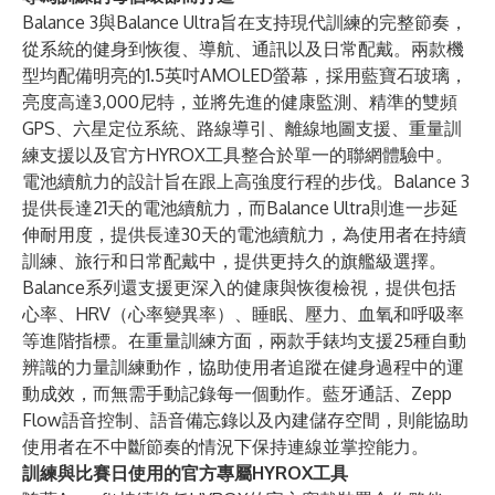
Balance 3與Balance Ultra旨在支持現代訓練的完整節奏，
從系統的健身到恢復、導航、通訊以及日常配戴。兩款機
型均配備明亮的1.5英吋AMOLED螢幕，採用藍寶石玻璃，
亮度高達3,000尼特，並將先進的健康監測、精準的雙頻
GPS、六星定位系統、路線導引、離線地圖支援、重量訓
練支援以及官方HYROX工具整合於單一的聯網體驗中。
電池續航力的設計旨在跟上高強度行程的步伐。Balance 3
提供長達21天的電池續航力，而Balance Ultra則進一步延
伸耐用度，提供長達30天的電池續航力，為使用者在持續
訓練、旅行和日常配戴中，提供更持久的旗艦級選擇。
Balance系列還支援更深入的健康與恢復檢視，提供包括
心率、HRV（心率變異率）、睡眠、壓力、血氧和呼吸率
等進階指標。在重量訓練方面，兩款手錶均支援25種自動
辨識的力量訓練動作，協助使用者追蹤在健身過程中的運
動成效，而無需手動記錄每一個動作。藍牙通話、Zepp
Flow語音控制、語音備忘錄以及內建儲存空間，則能協助
使用者在不中斷節奏的情況下保持連線並掌控能力。
訓練與比賽日使用的官方專屬HYROX工具