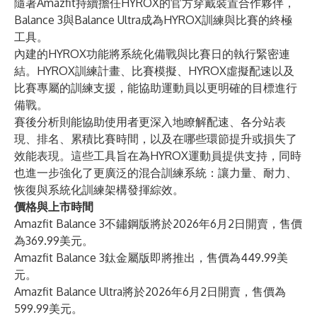
隨著Amazfit持續擔任HYROX的官方穿戴裝置合作夥伴，
Balance 3與Balance Ultra成為HYROX訓練與比賽的終極
工具。
內建的HYROX功能將系統化備戰與比賽日的執行緊密連
結。HYROX訓練計畫、比賽模擬、HYROX虛擬配速以及
比賽專屬的訓練支援，能協助運動員以更明確的目標進行
備戰。
賽後分析則能協助使用者更深入地瞭解配速、各分站表
現、排名、累積比賽時間，以及在哪些環節提升或損失了
效能表現。這些工具旨在為HYROX運動員提供支持，同時
也進一步強化了更廣泛的混合訓練系統：讓力量、耐力、
恢復與系統化訓練架構發揮綜效。
價格與上市時間
Amazfit Balance 3不鏽鋼版將於2026年6月2日開賣，售價
為369.99美元。
Amazfit Balance 3鈦金屬版即將推出，售價為449.99美
元。
Amazfit Balance Ultra將於2026年6月2日開賣，售價為
599.99美元。