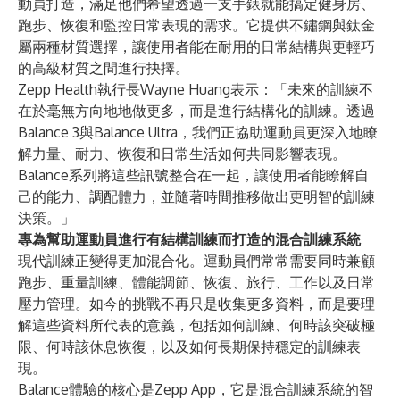
動員打造，滿足他們希望透過一支手錶就能搞定健身房、
跑步、恢復和監控日常表現的需求。它提供不鏽鋼與鈦金
屬兩種材質選擇，讓使用者能在耐用的日常結構與更輕巧
的高級材質之間進行抉擇。
Zepp Health執行長Wayne Huang表示：「未來的訓練不
在於毫無方向地地做更多，而是進行結構化的訓練。透過
Balance 3與Balance Ultra，我們正協助運動員更深入地瞭
解力量、耐力、恢復和日常生活如何共同影響表現。
Balance系列將這些訊號整合在一起，讓使用者能瞭解自
己的能力、調配體力，並隨著時間推移做出更明智的訓練
決策。」
專為幫助運動員進行有結構訓練而打造的混合訓練系統
現代訓練正變得更加混合化。運動員們常常需要同時兼顧
跑步、重量訓練、體能調節、恢復、旅行、工作以及日常
壓力管理。如今的挑戰不再只是收集更多資料，而是要理
解這些資料所代表的意義，包括如何訓練、何時該突破極
限、何時該休息恢復，以及如何長期保持穩定的訓練表
現。
Balance體驗的核心是Zepp App，它是混合訓練系統的智