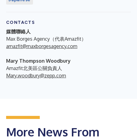
CONTACTS
媒體聯絡人
Max Borges Agency（代表Amazfit）
amazfit@maxborgesagency.com
Mary Thompson Woodbury
Amazfit北美區公關負責人
Mary.woodbury@zepp.com
More News From