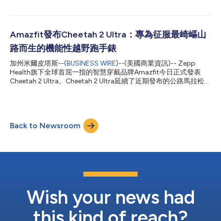
Helio Strap Pro內建於無螢幕的Helio Strap中，新增腰部專用運動
感測器，可在監測訓練過程中監測軀幹動作與穩定度。這個系統結
合上臂心跳監測功能及相容的Amazfit智慧型手錶，提供廣及心肺
負荷、動作品質及肌肉負荷的資料，比手腕追蹤更加完整。 Helio
Amazfit發布Cheetah 2 Ultra：專為征服最崎嶇山
Strap Pro說明了Amazfit的混合體能訓練系統下階段發展方向
路而生的機能性越野跑手錶
——追蹤超越心跳的其他表現，幫助運動員進一步了解隨著疲勞
的累積如何影響動作、效率及肌肉負荷的變化。 「心跳能反映運
加州米爾皮塔斯--(
BUSINESS WIRE
)--(美國商業資訊)-- Zepp
動員的運動強度，卻無法全面顯示動作因疲勞累積而產生的變
Health旗下全球首屈一指的智慧穿戴品牌Amazfit今日正式發表
化。」Amazfit全球行銷負責人Scott Shepley說，「Helio Strap
Cheetah 2 Ultra。Cheetah 2 Ultra延續了近期發布的公路馬拉松訓
Pro結合上臂心跳資料、腰部運動感測及智慧型手錶表現資料，向
練專用Cheetah 2 Pro的強勁勢頭，是一款專為越野跑者打造的專
混合體能訓練引介了一種創新辦法...
業設備，累積的海拔高度、多變的地形，以及奔跑的時長是他們對
成功的定義。 Amazfit的Cheetah 2 Ultra專為備戰超長距離越野跑
和山地賽事的跑者而設計，擁有長達33小時的越野跑最佳化GPS續
Back to Newsroom
航、全彩等高線地圖、五級鈦金屬錶殼以及高級訓練和恢復指導。
Cheetah 2 Ultra的設計旨在為長距離山地賽提供全程所需的全面支
援。 為長距離而設計，為重載而打造 在超馬中，距離的維持仰賴
耐力，但負重的承載則需仰賴結構。Cheetah 2 Ultra採用五級鈦金
屬錶圈、錶殼及底蓋，搭配抗刮藍寶石玻璃，在維持卓越結構完整
性與強度的同時，避免增加不必要的重量。這款手錶專為承受技術
性山徑的嚴苛考驗而打造，同時保持輕盈佩戴感。1.5吋色彩鮮艷
的AMOLED熒幕的峰值亮度高達3000尼特...
Wish your news had
this kind of reach?