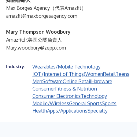
媒體聯絡人
Max Borges Agency（代表Amazfit）
amazfit@maxborgesagency.com
Mary Thompson Woodbury
Amazfit北美區公關負責人
Mary.woodbury@zepp.com
Wearables/Mobile Technology
Industry:
IOT (Internet of Things)
Women
Retail
Teens
Men
Software
Online Retail
Hardware
Consumer
Fitness & Nutrition
Consumer Electronics
Technology
Mobile/Wireless
General Sports
Sports
Health
Apps/Applications
Specialty