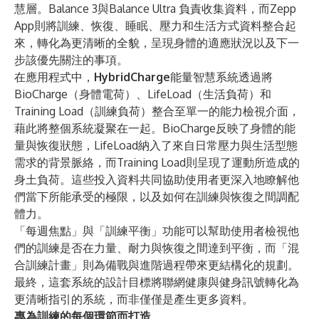
慧層。Balance 3與Balance Ultra 負責收集資料，而Zepp
App則將訓練、恢復、睡眠、壓力和生活方式資料整合起
來，轉化為更清晰的全貌，呈現身體的適應狀況以及下一
步該優先關注的事項。
在應用程式中，
HybridCharge
能量智慧系統透過將
BioCharge（身體電荷）、LifeLoad（生活負荷）和
Training Load（訓練負荷）整合至單一的能力檢視介面，
藉此將整個系統凝聚在一起。BioCharge反映了身體的能
量與恢復狀態，LifeLoad納入了來自日常壓力與生活型態
需求的背景脈絡，而Training Load則呈現了運動所造成的
身土負荷。這些投入資料共同協助使用者更深入地瞭解他
們當下所能承受的極限，以及如何在訓練與恢復之間調配
體力。
「每週焦點」與「訓練平衡」功能可以幫助使用者檢視他
們的訓練是否在力量、耐力與恢復之間達到平衡，而「混
合訓練計畫」則為備戰與進階過程帶來更結構化的規劃。
最終，這套系統的設計目標將聯網健康與健身訊號轉化為
更清晰指引的系統，而非僅僅是產生更多資料。
專為訓練的每個環節而打造