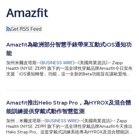
Amazfit
Get RSS Feed
Amazfit為歐洲部分智慧手錶帶來互動式iOS通知功
能
加州米爾皮塔斯--(
BUSINESS WIRE
)--(美國商業資訊)-- Zepp
Health (NYSE: ZEPP) 旗下的一流全球性穿戴品牌Amazfit今日宣布
支援「iOS通知轉發」功能，這一全新的Beta功能旨在讓歐盟地區
符合條件的iPhone使用者在指定的Amazfit智慧手錶上享受更完整
的通知體驗。 該功能超越了基礎的通知提醒，允許使用者直接在
手錶上與可接收的通知進行互動。根據通知類型的不同，使用者可
以回覆訊息、執行「標記為已讀」或「回撥」等快速操作，以及查
看來自攝影機、門鈴及其他警報的影像。 「iOS通知轉發」功能將
Amazfit推出Helio Strap Pro，為HYROX及混合體
首先在以下裝置推出： Amazfit Cheetah 2 Ultra Amazfit Balance
能訓練提供穿戴式動作智慧監測
Ultra Amazfit Balance 3 預計後續將支援Amazfit Bip Max、Active
3 Premium、Cheetah 2 Pro、T-Rex 3、T-Rex 3 Pro、T-Rex Ultra
加州，米爾皮塔斯--(
BUSINESS WIRE
)--(美國商業資訊)-- Zepp
2和Balance 2等機型。 符合條件的使用者在更新Zepp App和手錶
Health (NYSE: ZEPP) 旗下的一流全球性穿戴品牌Amazfit今天推出
韌體後即可啟用此功能。使用者可透過Zepp App中的設定提示...
Helio Strap Pro。這套穿戴式訓練系統專為HYROX及混合體能訓
練運動員而設計，幫助他們進一步了解身體在承受負荷時的表現。