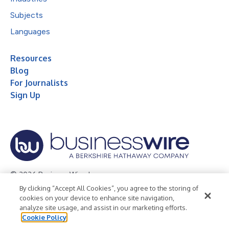
Subjects
Languages
Resources
Blog
For Journalists
Sign Up
© 2026 Business Wire, Inc.
By clicking “Accept All Cookies”, you agree to the storing of
Privacy Policy
Cookie Policy
Accessibility Statement
cookies on your device to enhance site navigation,
analyze site usage, and assist in our marketing efforts.
Terms of Use
Legal
Cookie Policy