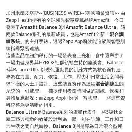
加州米爾皮塔斯--(
BUSINESS WIRE
)--
(美國商業資訊)-- 由
Zepp Health擁有的全球領先智慧穿戴品牌Amazfit，今日
發表了
Amazfit Balance 3
與
Amazfit Balance Ultra
。這
兩款Balance系列的最新成員，也是Amazfit全新
「混合訓
練系統」
的主打手錶，透過Zepp App將效能追蹤與智慧訓
練指導緊密連結。
這些產品在紐約舉行的一場發表會上亮相，會中還舉辦了
一場由健身界與HYROX社群領袖主持的座談會。Balance
3與Balance Ultra以現代運動員的訓練方式為核心而打造，
專為在力量、耐力、恢復、工作、壓力和日常生活之間尋
求平衡的人士所設計。這些裝置扮作為連結
混合訓練
生態
系統的「引擎層」，捕捉使用者隨時間做的訓練、恢復和
身體反應狀況；而Zepp App則扮演「智慧層」，將這些資
料統整為更清晰的指引。
Balance Ultra
是Balance系列的旗艦代表作，將5級鈦金
屬工藝與精緻的效能設計融為一體，能在訓練、工作和日
常生活之間自然轉換。
Balance 3
則是專為日常混合型運