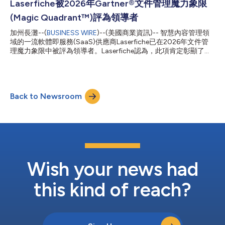
我們對客戶長期成功的承諾。」 Laserfiche資訊長暨企業策略資深
Laserfiche被2026年Gartner®文件管理魔力象限
副總裁Thomas Phelps表示，「我們衷心感謝客戶與我們攜手合
(Magic Quadrant™)評為領導者
作，讓我們得以滿足他們對AI驅動資訊管理解決方案的需求。在今
年接受Info-Tech調查的285名客戶中，有99%表示打算續約。」
加州長灘--(
BUSINESS WIRE
)--(美國商業資訊)-- 智慧內容管理領
Info-Tech Research Group的《情緒足跡》報告量化終端使用者的
域的一流軟體即服務(SaaS)供應商Laserfiche已在2026年文件管
體驗、特定產品的價值、以及終端使用者與供應商的合作關係。
理魔力象限中被評為領導者。Laserfiche認為，此項肯定彰顯了公
Laserfiche在「淨情緒足跡」方面得到94分、「CX分數」為9.2
司致力於透過AI驅動的內容管理，協助企業實現複雜營運業務流程
分。 Info-Tec...
轉型的堅定承諾。 Laserfiche企業策略資深副總裁兼資訊長
Thomas Phelps表示：「Laserfiche在我們舉辦年度Empower大會
的同一周收穫這份肯定，令人倍感振奮。本次大會上，我們發表了
Back to Newsroom
最新的代理式AI功能。我們認為，能夠躋身領導者行列，並且截至
2026年4月30日，根據1300多條使用者評價在16家廠商中獲得
Gartner Peer Insights整體最高評分（4.7分，滿分5.0分），這充
分體現了我們對於產品創新和為客戶創造價值的不懈專注。」 隨
著文件管理市場持續發展和擴張，彌合靜態內容與可執行企業智慧
之間的差距，已成為企業核心競爭優勢所在。Gartner在報告中指
出，「企業面臨的一大挑戰，是利用AI發掘非結構化資料（內容）
的潛在價值，同時透過完善的管控和治理機制來降低風險。」...
Wish your news had
this kind of reach?