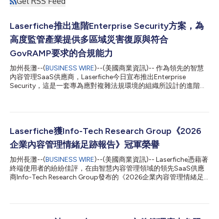
Get RSS Feed
Laserfiche推出進階Enterprise Security方案，為
高度監管產業提供多區域災害復原與符合
GovRAMP要求的合規能力
加州長灘--(
BUSINESS WIRE
)--(美國商業資訊)-- 作為領先的智慧
內容管理SaaS供應商，Laserfiche今日宣布推出Enterprise
Security，這是一套專為應對複雜法規環境的組織所設計的進階安
全性強化方案。Enterprise Security依據NIST SP 800-53架構，滿
足GovRAMP與CJIS（Criminal Justice Information Services，刑
事司法資訊服務）安全性要求。對於處理受保護的公民、法律或企
業資料的組織而言，這些內建控制措施可簡化稽核準備流程，並強
化防禦能力。 隨著組織日益重視資料管理責任與企業治理，企業
Laserfiche獲Info-Tech Research Group《2026
IT 領導者需要一套能夠保護資料且不降低營運效率的安全架構。
企業內容管理情緒足跡報告》冠軍榮譽
Laserfiche Enterprise Security透過多區域資料複製、針對特權帳
戶的提升式安全控制措施，以及內建治理防護機制，擴展
加州長灘--(
BUSINESS WIRE
)--(美國商業資訊)-- Laserfiche憑藉著
Laserfiche Cloud高度韌性的基礎架構。 Laserfiche技術長Michael
終端使用者的紛紛佳評，在由智慧內容管理領域的領先SaaS供應
Allen表示：「維護資料完整性與合規性一直是Laserfiche營運的核
商Info-Tech Research Group發布的《2026企業內容管理情緒足
心重點。透過Enterpris...
跡報告》中，獲選為企業類別的「冠軍」。這一殊榮源自
Laserfiche所創造的顯著商業價值、持續進行的產品創新，以及所
提供的卓越客戶體驗。 「我們很榮幸獲Info-Tech Research Group
評選為『冠軍』，這充分彰顯了我們與客戶之間的緊密關係，以及