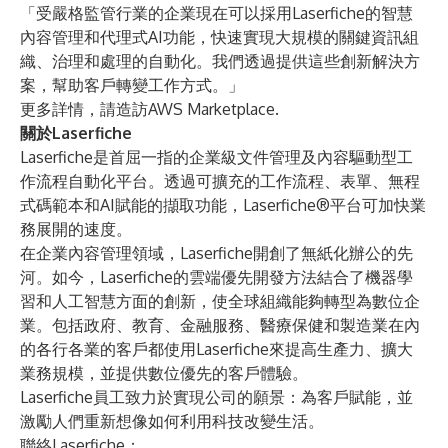
「受嚴格監管行業的企業現在可以採用Laserfiche的智慧
內容管理和代理式AI功能，快速實現大規模的關鍵資訊組
織、治理和處理的自動化。我們透過提供這些創新解決方
案，幫助客戶轉變工作方式。」
更多詳情，請造訪
AWS Marketplace
.
關於Laserfiche
Laserfiche
是首屈一指的企業級文件管理及內容驅動型工
作流程自動化平台。透過可擴充的工作流程、表單、無程
式碼範本和AI賦能的擷取功能，Laserfiche®平台可加快業
務展開的速度。
在企業內容管理領域，Laserfiche開創了無紙化辦公的先
河。如今，Laserfiche的雲端優先開發方法結合了機器學
習和人工智慧方面的創新，使全球組織能夠轉型為數位企
業。包括政府、教育、金融服務、醫療保健和製造業在內
的各行各業的客戶都使用Laserfiche來提高生產力、擴大
業務規模，並提供數位優先的客戶體驗。
Laserfiche員工致力於實現公司的願景：為客戶賦能，並
激勵人們重新想像如何利用科技改變生活。
聯絡Laserfiche：