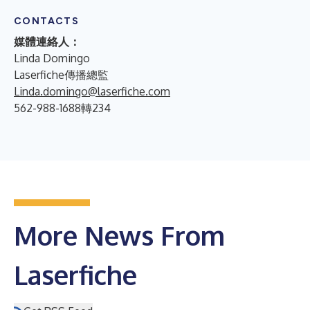
CONTACTS
媒體連絡人：
Linda Domingo
Laserfiche傳播總監
Linda.domingo@laserfiche.com
562-988-1688轉234
More News From
Laserfiche