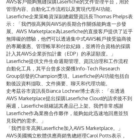
AWS客戶能夠無縫採購Laserfiche的文件管理平台，用於
管理內容、自動化工作流程以及實現代理AI功能。
Laserfiche企業策略資深副總裁暨資訊長Thomas Phelps表
示：「我們很高興與AWS的長期合作關係能夠進一步發
展。AWS Marketplace為Laserfiche的直接客戶提供了近乎
無障礙的體驗，他們可以透過集中式AWS帳戶接受協商後
的專屬優惠、管理帳單和付款紀錄，並將符合資格的採購
計入其AWS企業折扣計畫（EDP）的承諾額度。」
Laserfiche提供文件生命週期管理、資訊治理和工作流程
自動化工具，其平台曾多次榮獲Info-Tech Research
Group頒發的Champion獎項。Laserfiche的AI功能包括自
動後設資料擷取、文件摘要、聊天和代理功能。
史考茲谷市資訊長Bianca Lochner博士表示：「在透過
AWS Marketplace提出採購Laserfiche Cloud的請求後不到
兩週，Laserfiche就確認其產品已上架。我們非常感謝
Laserfiche作為業務合作夥伴，能夠如此迅速地回應並預
見我們的需求。」
「我們非常高興Laserfiche加入AWS Marketplace。」
AWS美國獨立軟體供應商銷售總經理Carol Potts表示，