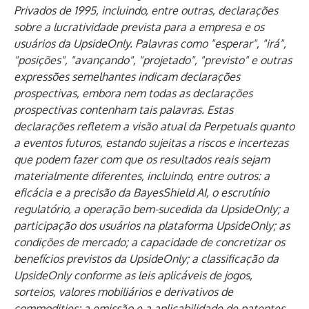
Privados de 1995, incluindo, entre outras, declarações
sobre a lucratividade prevista para a empresa e os
usuários da UpsideOnly. Palavras como "esperar", "irá",
"posições", "avançando", "projetado", "previsto" e outras
expressões semelhantes indicam declarações
prospectivas, embora nem todas as declarações
prospectivas contenham tais palavras. Estas
declarações refletem a visão atual da Perpetuals quanto
a eventos futuros, estando sujeitas a riscos e incertezas
que podem fazer com que os resultados reais sejam
materialmente diferentes, incluindo, entre outros: a
eficácia e a precisão da ​​BayesShield AI, o escrutínio
regulatório, a operação bem-sucedida da UpsideOnly; a
participação dos usuários na plataforma UpsideOnly; as
condições de mercado; a capacidade de concretizar os
benefícios previstos da UpsideOnly; a classificação da
UpsideOnly conforme as leis aplicáveis ​​de jogos,
sorteios, valores mobiliários e derivativos de
commodities; a emissão e a aplicabilidade de patentes