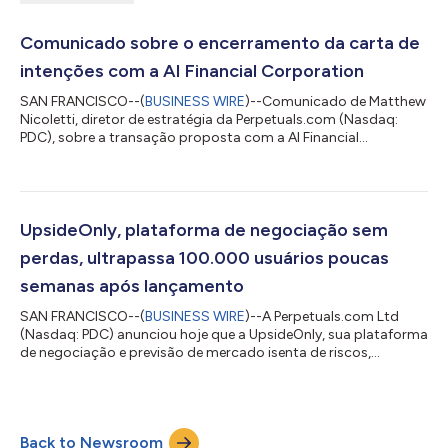
Comunicado sobre o encerramento da carta de
intenções com a AI Financial Corporation
SAN FRANCISCO--(
BUSINESS WIRE
)--Comunicado de Matthew
Nicoletti, diretor de estratégia da Perpetuals.com (Nasdaq:
PDC), sobre a transação proposta com a AI Financial
Corporation. "A Perpetuals decidiu não prosseguir com a
aquisição da Alt5 Sigma Canada, Inc., filial da AI Financial
Corporation, e a carta de intenções anterior foi rescindida".
Sobre a Perpetuals.com Ltd A Perpetuals.com Ltd (Nasdaq:
PDC) é uma empresa fintech que desenvolve produtos de
UpsideOnly, plataforma de negociação sem
negociação baseados em IA e mercados de pre...
perdas, ultrapassa 100.000 usuários poucas
semanas após lançamento
SAN FRANCISCO--(
BUSINESS WIRE
)--A Perpetuals.com Ltd
(Nasdaq: PDC) anunciou hoje que a UpsideOnly, sua plataforma
de negociação e previsão de mercado isenta de riscos,
registrou um aumento expressivo no número de novos
usuários, ao superar a importante marca de 100.000
operadores poucas semanas após seu lançamento, em 19 de
maio. A UpsideOnly permite que os usuários façam previsões
Back to Newsroom
sobre as tendências dos mercados mundiais de ações,