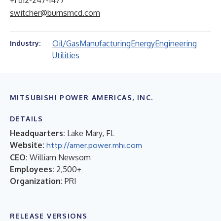
+1 612-247-1477
switcher@burnsmcd.com
Oil/Gas
Manufacturing
Energy
Engineering
Industry:
Utilities
MITSUBISHI POWER AMERICAS, INC.
DETAILS
Headquarters:
Lake Mary, FL
Website:
http://amer.power.mhi.com
CEO:
William Newsom
Employees:
2,500+
Organization:
PRI
RELEASE VERSIONS