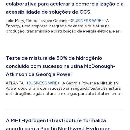
colaborativa para acelerar a comercialização e a
acessibilidade de soluções de CCS
Lake Mary, Flórida e Nova Orleans--(
BUSINESS WIRE
)--A
Entergy, uma empresa integrada de energia que atua na
produção, transmissão e distribuição de energia elétrica, e as
empresas do Grupo Mitsubishi Heavy Industries (MHI), incluindo
a Mitsubishi Heavy Industries America (MHIA) e a Mitsubishi
Power Americas, assinaram um memorando de entendimento
(MOU) com o objetivo de desenvolver um roteiro em curto
prazo para uma redução de 50% nos custos totais. Este MOU
Teste de mistura de 50% de hidrogênio
apoia os objetivos dos clientes da E...
concluído com sucesso na usina McDonough-
Atkinson da Georgia Power
ATLANTA--(
BUSINESS WIRE
)--A Georgia Power e a Mitsubishi
Power concluíram com sucesso um segundo teste de mistura
de hidrogênio e gás natural em cargas parcial e total em uma
turbina a gás natural M501GAC na Usina McDonough-Atkinson
da Georgia Power em Smyrna, Geórgia. O projeto de
demonstração é o primeiro a validar a mistura de 50%* de
hidrogênio em uma turbina a gás de classe avançada, sendo o
maior teste deste tipo no mundo até o momento, com a
A MHI Hydrogen Infrastructure formaliza
mistura de 50% proporcionando uma redução de c...
acordo com a Pacific Northwest Hydrogen