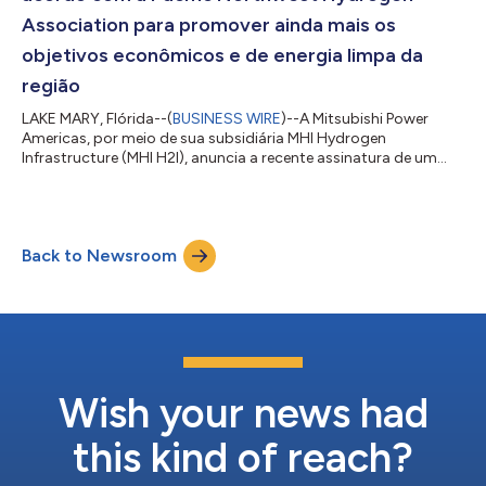
Association para promover ainda mais os
objetivos econômicos e de energia limpa da
região
LAKE MARY, Flórida--(
BUSINESS WIRE
)--A Mitsubishi Power
Americas, por meio de sua subsidiária MHI Hydrogen
Infrastructure (MHI H2I), anuncia a recente assinatura de um
acordo de subvenção entre a Pacific Northwest Hydrogen
Association (PNWH2) e o projeto Boardman Hydrogen Hub da
MHI H2I. O PNWH2 Hub, um dos sete hubs regionais de
hidrogênio do país que visa descarbonizar o setor de energia
Back to Newsroom
dos EUA, continua a progredir na Fase 1 do Programa H2Hubs
do Departamento de Energia dos EUA (DOE). Esse...
Wish your news had
this kind of reach?