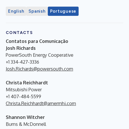
English
Spanish
Portuguese
CONTACTS
Contatos para Comunicação
Josh Richards
PowerSouth Energy Cooperative
+1 334-427-3336
Josh.Richards@powersouth.com
Christa Reichhardt
Mitsubishi Power
+1 407-484-5599
Christa.Reichhardt@amermhi.com
Shannon Witcher
Burns & McDonnell