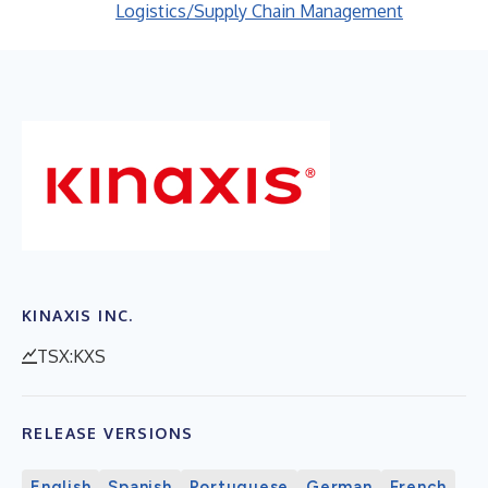
Logistics/Supply Chain Management
KINAXIS INC.
TSX:KXS
RELEASE VERSIONS
English
Spanish
Portuguese
German
French