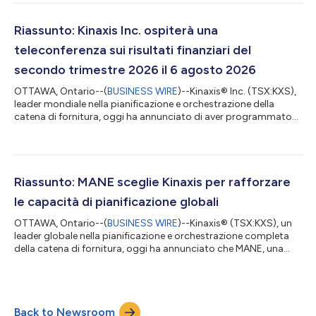
operazioni di strategia aziendale e dell’organizzazione
finanziaria globale di Kinaxis, guidando tutte le unità Finanza,
Contabilità, Rapporti con gli investitori, Strategia aziendale e
Riassunto: Kinaxis Inc. ospiterà una
Sviluppo so...
teleconferenza sui risultati finanziari del
secondo trimestre 2026 il 6 agosto 2026
OTTAWA, Ontario--(
BUSINESS WIRE
)--Kinaxis® Inc. (TSX:KXS),
leader mondiale nella pianificazione e orchestrazione della
catena di fornitura, oggi ha annunciato di aver programmato
una teleconferenza per presentare i risultati finanziari del
secondo trimestre conclusosi il 30 giugno 2026. La
teleconferenza verrà ospitata giovedì 6 agosto alle 8:30 (ora
della costa orientale) da Razat Gaurav, CEO, e da Peter
Yaraskavitch, Vicepresidente, Pianificazione e analisi finanziaria.
Riassunto: MANE sceglie Kinaxis per rafforzare
Alla teleconferenza se...
le capacità di pianificazione globali
OTTAWA, Ontario--(
BUSINESS WIRE
)--Kinaxis® (TSX:KXS), un
leader globale nella pianificazione e orchestrazione completa
della catena di fornitura, oggi ha annunciato che MANE, una
delle prime cinque organizzazioni principali in tutto il mondo nel
settore degli aromi e delle fragranze, ha scelto Kinaxis per
modernizzare le sue capacità di pianificazione mentre accelera
la crescita globale nell'ambito di una più ampia iniziativa di
Back to Newsroom
trasformazione in tutta l'azienda. Con sede nel sud della