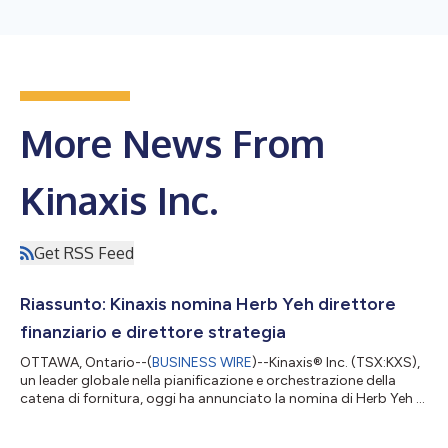
More News From
Kinaxis Inc.
Get RSS Feed
Riassunto: Kinaxis nomina Herb Yeh direttore
finanziario e direttore strategia
OTTAWA, Ontario--(
BUSINESS WIRE
)--Kinaxis® Inc. (TSX:KXS),
un leader globale nella pianificazione e orchestrazione della
catena di fornitura, oggi ha annunciato la nomina di Herb Yeh ai
ruoli di Direttore finanziario e Direttore strategia con
decorrenza dal 27 luglio 2026. Yeh sarà responsabile delle