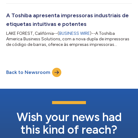
proteger áreas abertas contra o lixo eletrônico. Somente em
2025, a empresa foi responsável pelo replantio de quase 24 mil
árvores padrão nos Estados Unidos, na Romênia, na Malásia, na
A Toshiba apresenta impressoras industriais de
França, na Tanzânia e no Canadá. A empres...
etiquetas intuitivas e potentes
LAKE FOREST, Califórnia--(
BUSINESS WIRE
)--A Toshiba
America Business Solutions, com a nova dupla de impressoras
de código de barras, oferece às empresas impressoras
industriais de etiquetas de seis polegadas, capazes de operar
ininterruptamente em aplicações de etiquetagem para
profissionais de horticultura, transporte, armazéns,
manufatura e varejo. Elevando o padrão da etiquetagem
Back to Newsroom
industrial As impressoras de código de barras robustas e de
alto desempenho BX610T e BX620T, da Toshiba, contam c...
Wish your news had
this kind of reach?