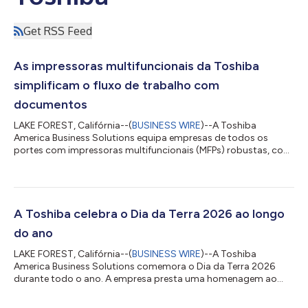
Get RSS Feed
As impressoras multifuncionais da Toshiba
simplificam o fluxo de trabalho com
documentos
LAKE FOREST, Califórnia--(
BUSINESS WIRE
)--A Toshiba
America Business Solutions equipa empresas de todos os
portes com impressoras multifuncionais (MFPs) robustas, com
segurança avançada e recursos de nuvem para atender às
atuais demandas de fluxo de trabalho de documentos.
Potência para o fluxo de trabalho diário A mais nova série e-
STUDIO™331AC/401AC da Toshiba, em cores e no formato
carta (A4), combina a potência, o desempenho e a
A Toshiba celebra o Dia da Terra 2026 ao longo
funcionalidade dos modelos premiados da empresa no
do ano
formato led...
LAKE FOREST, Califórnia--(
BUSINESS WIRE
)--A Toshiba
America Business Solutions comemora o Dia da Terra 2026
durante todo o ano. A empresa presta uma homenagem ao
nosso planeta ao promover o reflorestamento de áreas
ecologicamente sensíveis em todas as partes do mundo e ao