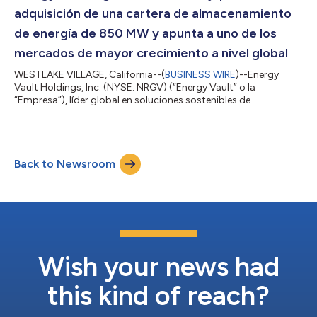
por gravedad (GESS) de larga d...
adquisición de una cartera de almacenamiento
de energía de 850 MW y apunta a uno de los
mercados de mayor crecimiento a nivel global
WESTLAKE VILLAGE, California--(
BUSINESS WIRE
)--Energy
Vault Holdings, Inc. (NYSE: NRGV) (“Energy Vault” o la
“Empresa”), líder global en soluciones sostenibles de
almacenamiento de energía a escala de red e infraestructura de
cómputo para inteligencia artificial, anunció hoy su ingreso
formal al mercado japonés mediante un acuerdo vinculante
para adquirir una cartera de proyectos de almacenamiento con
Back to Newsroom
baterías (BESS) de un desarrollador local líder. La operación
contempla la integración de un e...
Wish your news had
this kind of reach?