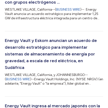
con grupos electrógenos ...
WESTLAKE VILLAGE, California--(
BUSINESS WIRE
)-- Energy
Vault anuncia un acuerdo estratégico para implementar 1,25
GW de infraestructura eléctrica integrada para un centro de
datos de IA de un proveedor líder de servicios en la nube, con
grupos electrógenos Caterpillar Energy Vault Holdings, Inc.
(NYSE: NRGV) ("Energy Vault"), líder mundial en infraestructura
energética sostenible, anunció hoy la firma de un acuerdo
comercial estratégico en virtud del cual suministrará sistemas
Energy Vault y Eskom anuncian un acuerdo de
de almacenamie...
desarrollo estratégico para implementar
sistemas de almacenamiento de energía por
gravedad, a escala de red eléctrica, en
Sudáfrica
WESTLAKE VILLAGE, California, y JOHANNESBURGO--
(
BUSINESS WIRE
)--Energy Vault Holdings, Inc. (NYSE: NRGV) (en
adelante, "Energy Vault" o "la empresa"), líder global en
soluciones sostenibles de almacenamiento de energía a escala
de red e infraestructura informática basada en IA, anunció hoy
un acuerdo estratégico de desarrollo con Eskom Holdings SOC
Limited ("Eskom", la empresa eléctrica estatal de Sudáfrica)
para implementar un sistema de almacenamiento de energía
Energy Vault ingresa al mercado japonés con la