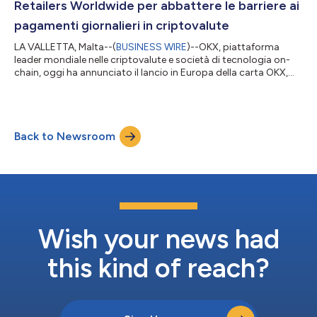
Retailers Worldwide per abbattere le barriere ai
pagamenti giornalieri in criptovalute
LA VALLETTA, Malta--(
BUSINESS WIRE
)--OKX, piattaforma
leader mondiale nelle criptovalute e società di tecnologia on-
chain, oggi ha annunciato il lancio in Europa della carta OKX,
nata per semplificare l'utilizzo quotidiano delle criptovalute.
Mentre la maggior parte delle carte in criptovaluta richiede la
conversione manuale degli asset e il pre-caricamento da parte
degli utenti, oppure applica commissioni nascoste, la carta
Back to Newsroom
OKX consente pagamenti direttamente in stablecoin, senza
commissioni e...
Wish your news had
this kind of reach?