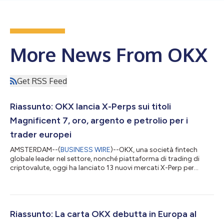
More News From OKX
Get RSS Feed
Riassunto: OKX lancia X-Perps sui titoli
Magnificent 7, oro, argento e petrolio per i
trader europei
AMSTERDAM--(
BUSINESS WIRE
)--OKX, una società fintech
globale leader nel settore, nonché piattaforma di trading di
criptovalute, oggi ha lanciato 13 nuovi mercati X-Perp per
trader in tutta Europa, dando agli utenti retail un accesso
diretto ai futures sui titoli tecnologici "Magnificent 7", quattro
principali materie prime e i principali* indici mondiali. A partire
da oggi, i clienti OKX in Europa possono negoziare futures su
Apple, Amazon, Alphabet, Meta, Microsoft, Nvidia e Tesla,
Riassunto: La carta OKX debutta in Europa al
assieme a o...