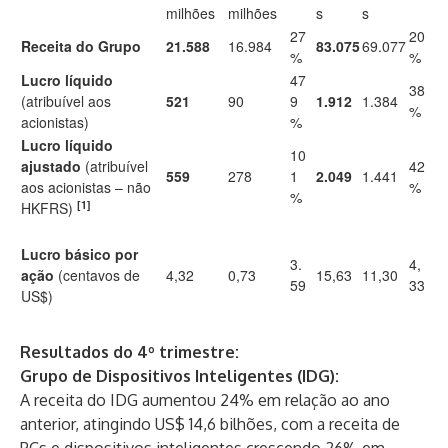
milhões
milhões
s
s
27
20
Receita do Grupo
21.588
16.984
83.075
69.077
%
%
Lucro líquido
47
38
(atribuível aos
521
90
9
1.912
1.384
%
acionistas)
%
Lucro líquido
10
ajustado
(atribuível
42
559
278
1
2.049
1.441
aos acionistas – não
%
%
[1]
HKFRS)
Lucro básico por
3.
4,
ação
(centavos de
4,32
0,73
15,63
11,30
59
33
US$)
Resultados do 4º trimestre:
Grupo de Dispositivos Inteligentes (IDG):
A receita do IDG aumentou 24% em relação ao ano
anterior, atingindo US$ 14,6 bilhões, com a receita de