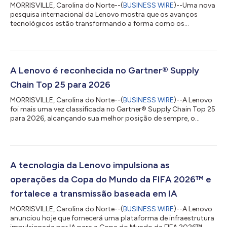
MORRISVILLE, Carolina do Norte--(
BUSINESS WIRE
)--Uma nova
pesquisa internacional da Lenovo mostra que os avanços
tecnológicos estão transformando a forma como os
torcedores vivenciam a Copa do Mundo da FIFA 2026™,
aproximando os espectadores da ação como nunca antes.
Segundo uma pesquisa realizada com torcedores de futebol
na Austrália, Canadá, Índia, Reino Unido e Estados Unidos, 87%
afirmam que a tecnologia está aprimorando sua experiência ao
A Lenovo é reconhecida no Gartner® Supply
assistir aos jogos, e 84% relatam que as perspecti...
Chain Top 25 para 2026
MORRISVILLE, Carolina do Norte--(
BUSINESS WIRE
)--A Lenovo
foi mais uma vez classificada no Gartner® Supply Chain Top 25
para 2026, alcançando sua melhor posição de sempre, o
sétimo lugar global. O Gartner Supply Chain Top 25 é um
renomado ranking anual das melhores cadeias de suprimentos
do mundo. Em sua 22ª edição, o Gartner Supply Chain Top 25
identifica, celebra e destaca a excelência na gestão da cadeia
de suprimentos. As equipes de cadeia de suprimentos utilizam
A tecnologia da Lenovo impulsiona as
o Gartner Supply Chain Top...
operações da Copa do Mundo da FIFA 2026™ e
fortalece a transmissão baseada em IA
MORRISVILLE, Carolina do Norte--(
BUSINESS WIRE
)--A Lenovo
anunciou hoje que fornecerá uma plataforma de infraestrutura