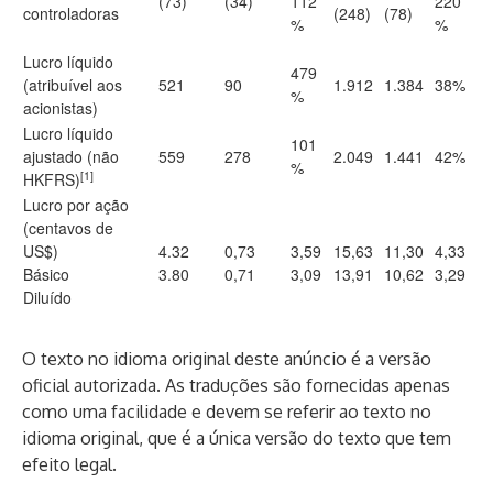
(73)
(34)
112
220
controladoras
(248)
(78)
%
%
Lucro líquido
479
(atribuível aos
521
90
1.912
1.384
38%
%
acionistas)
Lucro líquido
101
ajustado (não
559
278
2.049
1.441
42%
%
[1]
HKFRS)
Lucro por ação
(centavos de
US$)
4.32
0,73
3,59
15,63
11,30
4,33
Básico
3.80
0,71
3,09
13,91
10,62
3,29
Diluído
O texto no idioma original deste anúncio é a versão
oficial autorizada. As traduções são fornecidas apenas
como uma facilidade e devem se referir ao texto no
idioma original, que é a única versão do texto que tem
efeito legal.