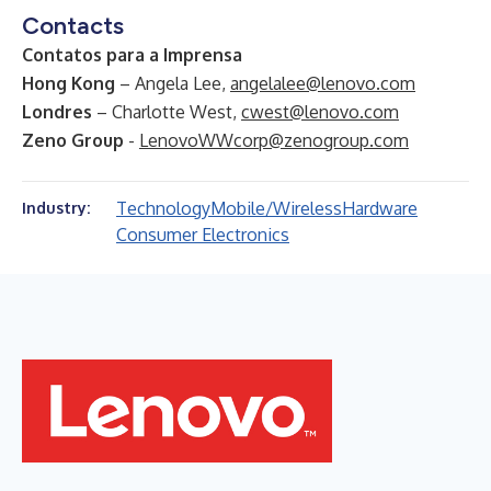
Contacts
Contatos para a Imprensa
Hong Kong
– Angela Lee,
angelalee@lenovo.com
Londres
– Charlotte West,
cwest@lenovo.com
Zeno Group
-
LenovoWWcorp@zenogroup.com
Technology
Mobile/Wireless
Hardware
Industry:
Consumer Electronics