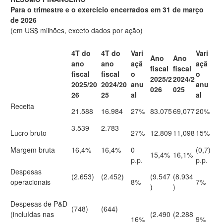
Para o trimestre e o exercício encerrados em 31 de março
de 2026
(em US$ milhões, exceto dados por ação)
4T do
4T
do
Vari
Vari
Ano
Ano
ano
ano
açã
açã
fiscal
fiscal
fiscal
fiscal
o
o
2025/2
2024/2
2025/20
2024/20
anu
anu
026
025
26
25
al
al
Receita
21.588
16.984
27%
83.075
69,077
20%
3.539
2.783
Lucro bruto
27%
12.809
11,098
15%
Margem bruta
16,4%
16,4%
0
(0,7)
15,4%
16,1%
p.p.
p.p.
Despesas
(2.653)
(2.452)
(9.547
(8.934
operacionais
8%
7%
)
)
Despesas de P&D
(748)
(644)
(incluídas nas
(2.490
(2.288
16%
9%