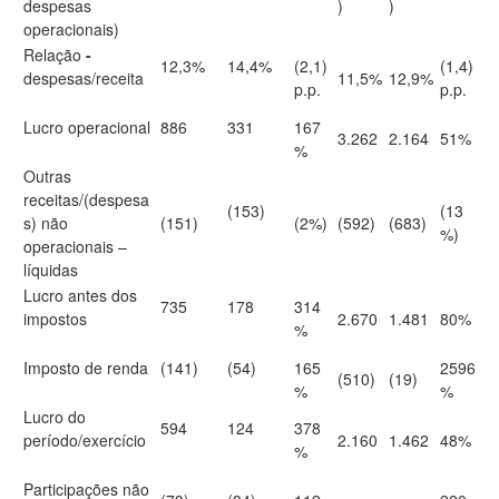
despesas
)
)
operacionais)
Relação
-
12,3%
14,4%
(2,1)
(1,4)
despesas/receita
11,5%
12,9%
p.p.
p.p.
Lucro operacional
886
331
167
3.262
2.164
51%
%
Outras
receitas/(despesa
(153)
(13
s) não
(151)
(2%)
(592)
(683)
%)
operacionais –
líquidas
Lucro antes dos
735
178
314
impostos
2.670
1.481
80%
%
Imposto de renda
(141)
(54)
165
2596
(510)
(19)
%
%
Lucro do
594
124
378
período/exercício
2.160
1.462
48%
%
Participações não