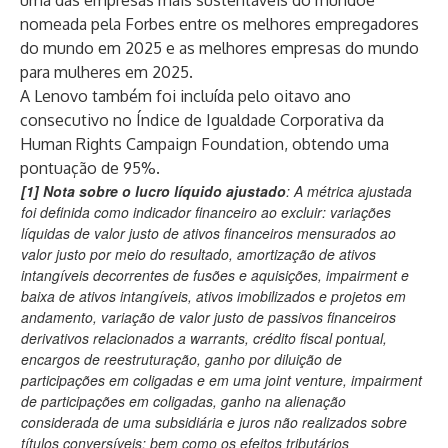
uma das empresas mais sustentáveis ​​do mundo
e
nomeada pela Forbes entre os
melhores empregadores
do mundo em 2025 e as melhores empresas do mundo
para mulheres em 2025
.
A Lenovo também foi incluída pelo oitavo ano
consecutivo no Índice de
Igualdade Corporativa da
Human Rights Campaign Foundation
, obtendo uma
pontuação de 95%.
[1] Nota sobre o lucro líquido ajustado
: A métrica ajustada
foi definida como indicador financeiro ao excluir: variações
líquidas de valor justo de ativos financeiros mensurados ao
valor justo por meio do resultado, amortização de ativos
intangíveis decorrentes de fusões e aquisições, impairment e
baixa de ativos intangíveis, ativos imobilizados e projetos em
andamento, variação de valor justo de passivos financeiros
derivativos relacionados a warrants, crédito fiscal pontual,
encargos de reestruturação, ganho por diluição de
participações em coligadas e em uma joint venture, impairment
de participações em coligadas, ganho na alienação
considerada de uma subsidiária e juros não realizados sobre
títulos conversíveis; bem como os efeitos tributários