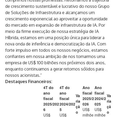
cumprimos nossas promessas. Retomamos a trajetória
de crescimento sustentável e lucrativo do nosso Grupo
de Soluções de Infraestrutura e alcançamos um
crescimento exponencial ao aproveitar a oportunidade
do mercado em expansão de infraestrutura de IA. Por
meio da firme execução de nossa estratégia de IA
Híbrida, estamos em uma posição única para liderar a
nova onda de inferência e democratização da IA. Com
forte impulso em todos os nossos negócios, estamos
confiantes em nossa ambição de nos tornarmos uma
empresa de US$ 100 bilhões nos próximos dois anos,
enquanto continuamos a gerar retornos sólidos para
nossos acionistas.”
Destaques Financeiros:
4T do
4T do
Ano
Ano
ano
ano
fiscal
fiscal
Va
Va
fiscal
fiscal
2025/2
2024/2
ria
ria
2025/202
2024/202
026
025
çã
çã
6
5
US$
US$
o
o
US$
US$
milhõe
milhõe