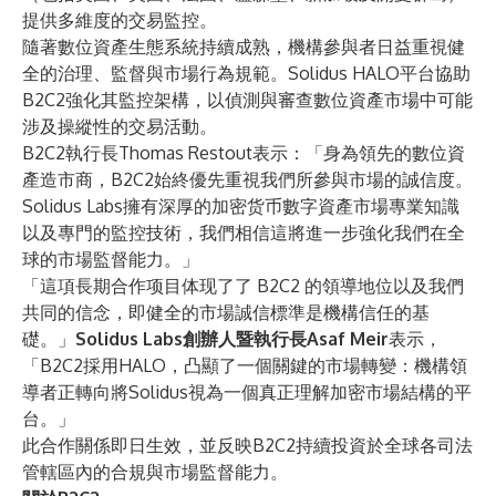
提供多維度的交易監控。
隨著數位資產生態系統持續成熟，機構參與者日益重視健
全的治理、監督與市場行為規範。Solidus HALO平台協助
B2C2強化其監控架構，以偵測與審查數位資產市場中可能
涉及操縱性的交易活動。
B2C2執行長Thomas Restout表示：「身為領先的數位資
產造市商，B2C2始終優先重視我們所參與市場的誠信度。
Solidus Labs擁有深厚的加密货币數字資產市場專業知識
以及專門的監控技術，我們相信這將進一步強化我們在全
球的市場監督能力。」
「這項長期合作项目体现了了 B2C2 的領導地位以及我們
共同的信念，即健全的市場誠信標準是機構信任的基
礎。」
Solidus Labs創辦人暨執行長Asaf Meir
表示，
「B2C2採用HALO，凸顯了一個關鍵的市場轉變：機構領
導者正轉向將Solidus視為一個真正理解加密市場結構的平
台。」
此合作關係即日生效，並反映B2C2持續投資於全球各司法
管轄區內的合規與市場監督能力。