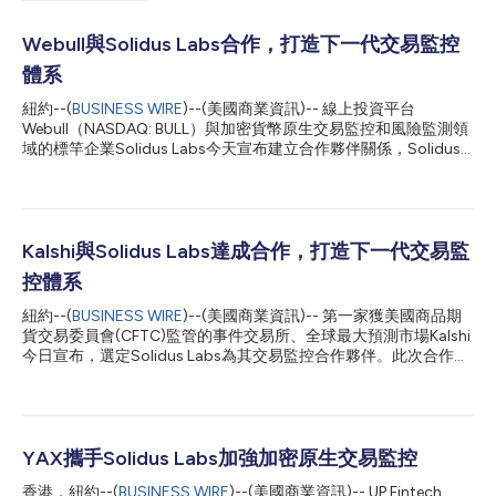
Webull與Solidus Labs合作，打造下一代交易監控
體系
紐約--(
BUSINESS WIRE
)--(美國商業資訊)-- 線上投資平台
Webull（NASDAQ: BULL）與加密貨幣原生交易監控和風險監測領
域的標竿企業Solidus Labs今天宣布建立合作夥伴關係，Solidus
Labs將為Webull在美國和加拿大的數位資產交易監控提供技術支
援。雙方計劃將合作範圍擴展至Webull提供數位資產交易服務的各
市場。 隨著Webull持續快速擴張，其全球註冊使用者已超過2,600
萬，此次合作將確保其專屬的數位資產生態系統得到業界最先進的
檢測技術的保護。Webull以將機構級技術引入零售交易市場而著
Kalshi與Solidus Labs達成合作，打造下一代交易監
稱，此次將利用Solidus Labs的HALO平台，為其高忠誠度、高交
控體系
易量客戶群提供所需的嚴格監管。 「隨著我們的業務擴展至北美
及其他地區，保護我們的客戶並滿足最高的法遵標準是Webull Pay
紐約--(
BUSINESS WIRE
)--(美國商業資訊)-- 第一家獲美國商品期
的核心重點。」Webull在美國的數位資產服務供應商Webull Pay的
貨交易委員會(CFTC)監管的事件交易所、全球最大預測市場Kalshi
法遵長Damarizz Medina表示，「Solidus Labs憑藉其在交易監控
今日宣布，選定Solidus Labs為其交易監控合作夥伴。此次合作將
方面的專長和對數位資產領域的深刻理解，成為我們的理想合作夥
全球最具創新力的預測市場與業界最先進的交易監控平台相結合，
伴之選。他們的鏈上和鏈下檢測技術，加上...
為規模達數十億美元的事件交易生態系統樹立了全新的誠信黃金標
準。 身為第一家獲准提供事件合約的CFTC持牌交易所，Kalshi推
動預測市場合法化，並將其確立為受監管的金融資產類別。身為數
百萬美國用戶信賴的一流法規遵循預測市場平台，Kalshi將真實世
YAX攜手Solidus Labs加強加密原生交易監控
界的事件結果轉化為可交易工具，每週交易量已突破20億美元。
香港，紐約--(
BUSINESS WIRE
)--(美國商業資訊)-- UP Fintech
Kalshi法律顧問兼執法部門負責人Robert DeNault表示：「Kalshi