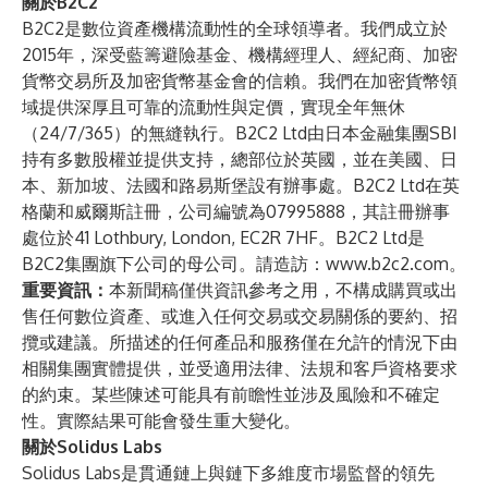
關於B2C2
B2C2是數位資產機構流動性的全球領導者。我們成立於
2015年，深受藍籌避險基金、機構經理人、經紀商、加密
貨幣交易所及加密貨幣基金會的信賴。我們在加密貨幣領
域提供深厚且可靠的流動性與定價，實現全年無休
（24/7/365）的無縫執行。B2C2 Ltd由日本金融集團SBI
持有多數股權並提供支持，總部位於英國，並在美國、日
本、新加坡、法國和路易斯堡設有辦事處。B2C2 Ltd在英
格蘭和威爾斯註冊，公司編號為07995888，其註冊辦事
處位於41 Lothbury, London, EC2R 7HF。B2C2 Ltd是
B2C2集團旗下公司的母公司。請造訪：
www.b2c2.com
。
重要資訊：
本新聞稿僅供資訊參考之用，不構成購買或出
售任何數位資產、或進入任何交易或交易關係的要約、招
攬或建議。所描述的任何產品和服務僅在允許的情況下由
相關集團實體提供，並受適用法律、法規和客戶資格要求
的約束。某些陳述可能具有前瞻性並涉及風險和不確定
性。實際結果可能會發生重大變化。
關於Solidus Labs
Solidus Labs是貫通鏈上與鏈下多維度市場監督的領先