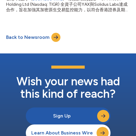
Holding Ltd (Nasdaq: TIGR) 全資子公司YAX與Solidus Labs達成
的發展建立在對法規遵循的堅定承諾之上。這份深耕法規遵循的決
合作，旨在加強其加密原生交易監控能力，以符合香港證券及期貨
心是我們的核心競爭力所在。透過與Solidus Labs合作，我們將確
事務監察委員會（簡稱「香港證監會」）對持牌虛擬資產交易平台
保在業務擴張的同時，交易監控體系始終保持業界頂尖水準，既守
（VATP）的要求。 透過此次合作，YAX部署了Solidus HALO交易
護平台用戶的權益，也捍衛交易所核心資產（即市場本身）的誠信
監控系統，該加密原生行為分析解決方案可對鏈上和鏈下活動進行
與公平。」 Solidus HALO平台為適配現代金融市場的全面監控需
統一監控。YAX的法遵團隊利用該平台，能夠偵測和調查在數位資
求全新打造，推...
Back to Newsroom
產市場中日益普遍的多層級的複雜詐欺計畫和洗錢網路，同時確保
遵守香港的反洗錢/反恐融資（AML/CFT）規定。 「確保YAX符合
香港證監會的反洗錢和交易監控標準是我們法遵框架的基石，」
YAX法遵主管Hugo Wong表示，「我們選擇Solidus Labs的原因
在於他們對加密貨幣市場行為的深刻理解，以及在鏈上與鏈下環境
中偵測風險的能力。其基於行為的監控系統具備識別複雜詐騙模式
所需的精密度，能在香港受監理的數位資產生態系統中為使用者提
供全面保障。」 Solidus Labs亞太地區客戶成功總監Ju...
Wish your news had
this kind of reach?
Sign Up
Learn About Business Wire