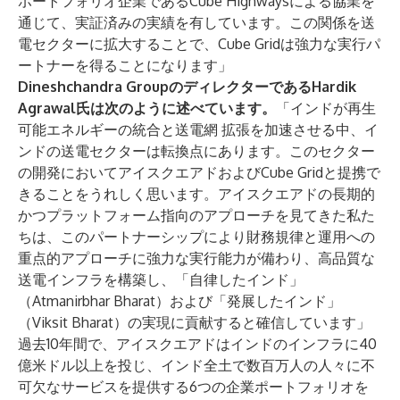
ポートフォリオ企業であるCube Highwaysによる協業を
通じて、実証済みの実績を有しています。この関係を送
電セクターに拡大することで、Cube Gridは強力な実行パ
ートナーを得ることになります」
Dineshchandra GroupのディレクターであるHardik
Agrawal氏は次のように述べています。
「インドが再生
可能エネルギーの統合と送電網 拡張を加速させる中、イ
ンドの送電セクターは転換点にあります。このセクター
の開発においてアイスクエアドおよびCube Gridと提携で
きることをうれしく思います。アイスクエアドの長期的
かつプラットフォーム指向のアプローチを見てきた私た
ちは、このパートナーシップにより財務規律と運用への
重点的アプローチに強力な実行能力が備わり、高品質な
送電インフラを構築し、「自律したインド」
（Atmanirbhar Bharat）および「発展したインド」
（Viksit Bharat）の実現に貢献すると確信しています」
過去10年間で、アイスクエアドはインドのインフラに40
億米ドル以上を投じ、インド全土で数百万人の人々に不
可欠なサービスを提供する6つの企業ポートフォリオを