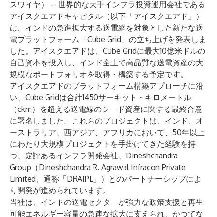
スワイヤ） -- 世界的な大手インフラ投資運用会社である
アイスクエアドキャピタル（以下「アイスクエアド」）
は、インドの急進拡大する送電網を対象とした新たな送
電プラットフォーム「Cube Grid」の立ち上げを発表しま
した。アイスクエアドは、Cube Gridに最大10億米ドルの
自己資本を投入し、インド全土で高品質な送電資産の大
規模なポートフォリオを取得・構築する予定です。
アイスクエアドのプラットフォーム構築アプローチに沿
い、Cube Gridは合計1450サーキット・キロメートル
（ckm）を超える送電線のシード資産に関する最終合意
に署名しました。これらのプロジェクトは、インド、オ
ーストラリア、西アジア、アフリカにおいて、50年以上
にわたり大規模プロジェクトを手掛けてきた経験を持
つ、定評あるインフラ開発会社、Dineshchandra
Group（Dineshchandra R. Agrawal Infracon Private
Limited、通称「DRAIPL」）とのパートナーシップによ
り開発が進められています。
当社は、インドの送電セクターが強力な政策支援と再生
可能エネルギー容量の急速な拡大に支えられ、かつてな