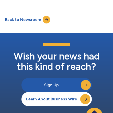
対するソリューションの提供に特化したエッジデータセンター・
士）は、「今回の組織体制強化は当社にとって重要な時期と重な
プラットフォームのnLightenを設立しました。アイスクエアドは
ります。当社では、過去10年間のきわめて好調な業績を振り返り
5億ドルを超える出資を確約しており、サービスが行き届いてい
つつ、企業体制の整備を進める措置を講じ...
ない欧州の都市や地域に高品質のコロケーション・サービスを提
Back to Newsroom
供するというnLightenの目標を支援します。nLightenは、米州の
KIOとアジアのBDxを含むアイスクエアドのグローバルなデータ
センター・ポートフォリオの一部です。 nLightenは、共同創立
者でCEOのHarro Beusker、共同創立者でCTOのChad McCarthy
を含むエクイニクスの元上級幹部が率います。Harroは、エクイ
ニクスでEMEA企業開発担当SVP、ドイツ・オランダ事業マネジ
ングディレクター、フランス事業暫定マネジングディレクターと
いったさまざまな経営職を務めてきました。Chadは、直近では
Wish your news had
エクイニクスのエンジニア...
this kind of reach?
Sign Up
Learn About Business Wire