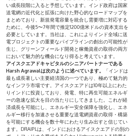
い成長段階に入ると予想しています。インド政府は国家
送電網の近代化と拡張に向けた野心的なロードマップを
まとめており、新規発電容量を統合し需要増に対応する
ために、今後5〜7年間で推定1200億米ドルの資本支出を
必要としています。当社は、これによりインド全域に送
電プロジェクトの重要なパイプラインの創出の可能性が
生じ、グリーンフィールド開発と稼働資産の取得の両方
において魅力的な機会になり得ると考えています。
アイスクエアドキャピタルのシニアパートナーである
Harsh Agrawalは次のように述べています。
「インドは
最も成長著しい主要経済国の一つであり、極めて魅力的
なインフラ市場です。アイスクエアドは10年以上にわた
りインドに投資しており、発電、特に再生可能エネルギ
ーの急速な拡大を目の当たりにしてきました。これが経
済成長を可能にし、エネルギー安全保障を強化し、エネ
ルギー移行を加速させる重要な送電網資産の取得・構築
を可能にする機会を数十年にわたり生み出すと信じてい
ます。DRAIPLは、インドにおけるアイスクエアドの別の