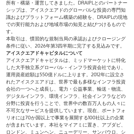
所有・構築・運営してきました。DRAIPLとのパートナー
シップは、アイスクエアドのグローバルな投資の専門知
識およびプラットフォーム構築の経験を、DRAIPLの現地
での実行能力および地域市場の知見と結びつけるもので
す。
本取引は、慣習的な規制当局の承認およびクロージング
条件に従い、2026年第3四半期に完了する見込みです。
アイスクエアドキャピタルについて
アイスクエアドキャピタルは、ミッドマーケットに特化
した大手独立系グローバル・インフラ投資会社であり、
運用資産総額は550億ドルに上ります。2012年に設立さ
れたアイスクエアドは、世界で最も多様なインフラ投資
会社の一つへと成長し、電力・公益事業、輸送・物流、
デジタルインフラ、環境インフラ、社会インフラなどの
分野に投資を行うことで、世界中の数百万人もの人々に
不可欠なサービスを提供しています。現在、ポートフォ
リオには70か国以上で事業を展開する100社以上の企業
が含まれています。本社をマイアミに置き、アブダビ、
ロンドン、ミュンヘン、ニューデリー、サンパウロ、シ