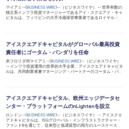
マイアミ--(
BUSINESS WIRE
)--（ビジネスワイヤ） -- 世界有数の
独立系インフラ投資マネージャーであるアイ・スクエアド・キャ
ピタルは、フィリピンの大手冷蔵保管事業者であるロイヤル・コ
ールド・ストレージ（以下「RCS」）の支配持分を取得すること
で合意したと発表しました。 本投資は、アイ・スクエアド・キ
ャピタルがフィリピン国内で機関投資家に適した冷蔵保管インフ
ラ・プラットフォームを構築する戦略の第一歩となるものです。
RCSは、メトロマニラおよびその周辺地域をカバーする主要な流
アイスクエアドキャピタルがグローバル最高投資
通拠点として機能する戦略的に立地された5つの冷蔵倉庫を運営
責任者にゴータム・バンダリを任命
しており、ファストフード・チェーン（QSR）、食肉加工業、農
業、食品小売などの一流企業から成る顧客基盤を支えています。
米フロリダ州マイアミ--(
BUSINESS WIRE
)--（ビジネスワイヤ）
アイ・スクエアドのシニアパートナーであるハーシュ・アグラワ
-- インフラ投資運用の世界的大手企業、アイスクエアドキャピタ
ル氏は次のように述べています。「RCSは、フィリピンの有力食
ルは、共同創業者兼マネージング・パートナーのゴータム・バン
品企業に選ばれる信頼の冷蔵保管パートナーであると同時に、業
ダリ（博士）をグローバル最高投資責任者（GCIO）に任命した
界トップクラスのオペレーターでもあります。同社の国内での強
ことを発表しました。この任命を機に、創業者の1人であり会長
固なプレゼンス、長年にわたる顧客との関係性、拡張性に優れた
兼マネージング・パートナーを務めるサデク・ワハバ（博士）と
インフラは、全国的なコールドチェーン...
密接に協力し、グローバル投資戦略をリードする責任を負うこと
になります。今回の新GCIO任命は、社内で実施中の経営・ガバ
アイスクエアドキャピタル、欧州エッジデータセ
ナンス体制変革プログラムの一環であり、これまでの実績を足掛
ンター・プラットフォームのnLightenを設立
かりに、今後10年間とその先を見据えて企業体制の整備を進める
目的があります。 同時に、モハメッド・アデル・エル=ガザール
ロンドン--(
BUSINESS WIRE
)--（ビジネスワイヤ） -- アイスクエ
とハーシュ・アグラワルの2人がシニア・パートナーと執行委員
アドキャピタルは、ISQグローバル・インフラストラクチャー・
会メンバーに任命されました。新設される執行委員会は、会社の
ファンドIIIを通じて、従来型と低遅延型の両方のユースケースに
戦略的発展を統率する役割を担います。 サデク・ワハバ（博