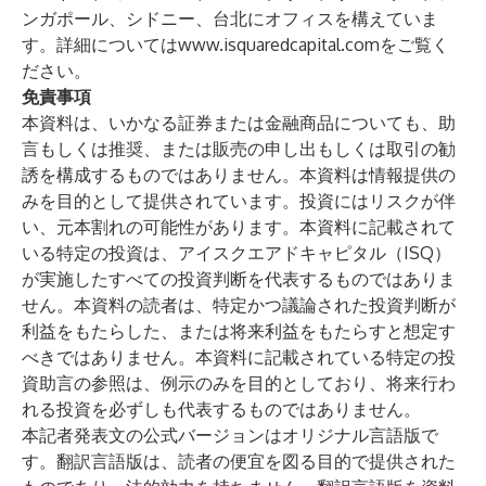
ンガポール、シドニー、台北にオフィスを構えていま
す。詳細については
www.isquaredcapital.com
をご覧く
ださい。
免責事項
本資料は、いかなる証券または金融商品についても、助
言もしくは推奨、または販売の申し出もしくは取引の勧
誘を構成するものではありません。本資料は情報提供の
みを目的として提供されています。投資にはリスクが伴
い、元本割れの可能性があります。本資料に記載されて
いる特定の投資は、アイスクエアドキャピタル（ISQ）
が実施したすべての投資判断を代表するものではありま
せん。本資料の読者は、特定かつ議論された投資判断が
利益をもたらした、または将来利益をもたらすと想定す
べきではありません。本資料に記載されている特定の投
資助言の参照は、例示のみを目的としており、将来行わ
れる投資を必ずしも代表するものではありません。
本記者発表文の公式バージョンはオリジナル言語版で
す。翻訳言語版は、読者の便宜を図る目的で提供された