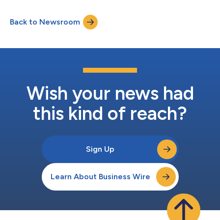
月27日正式成立，这是公司精简架构的关键一步，也是其全球扩
备一级运营商级别的功能，包括高清增强型语音通话、全球WiFi通
张战略的重要里程碑。阿姆斯特丹总部的设立将1GLOBAL置于欧盟
话、市场领先的漫游费率，以...
Back to Newsroom
电信监管环境的中心，同时充分利用荷兰友好的商业环境和深厚的
人才储备。 2025年6月27日起，1GLOBAL扩大了董事会规模。此
前，董事会成员包括非执行董事Hannes Ametsreiter博士以及公司
创始人Hakan Koç和Pyrros Koussios——两位创始人将继续以集
团高管身份负责公司运营。 Hannes Ametsreiter博士现已被任命
为董事会主席。此外，Marc van Campen、Andrin Bachmann和
Roy van Leeuwen已加入董事会担任非执行董事。Andrin Bach...
Wish your news had
this kind of reach?
Sign Up
Learn About Business Wire