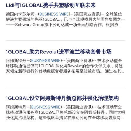
Lidl与1GLOBAL携手共塑移动互联未来
德国内卡苏尔姆--(
BUSINESS WIRE
)--(美国商业资讯)-- 全球通信
解决方案领域的先驱1GLOBAL，已与全球规模最大的零售集团之一
——Schwarz Group旗下公司达成一项全面战略合作。根据协
议，Schwarz Group旗下公司将收购1GLOBAL 9.9%的股份。未来
五年，1GLOBAL将作为独家技术合作伙伴，为其提供移动连接相关
技术支持。 在此基础上，1GLOBAL将与欧洲领先食品零售商之一
Lidl携手，协同推动电信市场的数字化转型。借助Lidl Connect与
Lidl Plus，双方将在Lidl所覆盖的各国市场联合推出本地连接服务。
1GLOBAL助力Revolut进军波兰移动套餐市场
合作推动Lidl推出全新电信服务 Lidl携手1GLOBAL，精准回应电信
阿姆斯特丹--(
BUSINESS WIRE
)--(美国商业资讯)-- 技术驱动型全
用户的一项核心需求：在无需长期合约约束的情况下，轻松享有高
球移动通信提供商1GLOBAL深化与Revolut的合作伙伴关系，将这
品质、灵活且价格亲民的连接服务。此次合作的关键在于，Lidl将
家领先新型银行的移动数据套餐服务拓展至波兰市场。 通过在其
以移动虚拟网络运营商（MVNO）的身份开展业务，从而能够独立
多功能应用中集成1GLOBAL的eSIM功能，波兰地区已加入候补名
面向客户提供移动通信服务。通过与1GLOBAL协作，Lidl还将与各
单的Revolut客户只需轻点几下，即可享受捆绑式移动套餐服务。
地本土移动网络运营商建立合作关系，以更灵活地满足不同市场的
该套餐定价极具竞争力，国内数据套餐起价为每月25兹罗提（约合
本地化需求。 1GLOBAL与Lidl正携手重塑行...
每月6欧元），包含波兰及欧盟境内的无限通话和短信服务。 对于
1GLOBAL而言，此次业务拓展标志着公司嵌入式电信服务战略的又
1GLOBAL设立阿姆斯特丹新总部并强化治理架构
一里程碑。目前，其服务已获得金融科技、航空、酒店和旅游等多
阿姆斯特丹--(
BUSINESS WIRE
)--(美国商业资讯)-- 技术驱动型全
个行业超过4000家企业合作伙伴的信赖。 1GLOBAL创始人兼首
球移动通信服务商1GLOBAL已将总部设立在阿姆斯特丹，同时大幅
席执行官Hakan Koç表示：“在1GLOBAL，我们热衷于与像Revolut
强化其治理架构。这些战略举措旨在推动公司在全球移动虚拟网络
这样的市场领先科技公司合作，它们与我们一样秉持创新精神，注
运营商(MVNO)和全球移动虚拟网络赋能商(MVNE)领域实现加速
重客户体验。我们首次合作推出的旅行eSIM服务是行业首创，成效
增长。 1GLOBAL Holdings B.V.作为新的集团控股公司于2025年6
远超预期。如今，我们支持Revolut推出本地移动套餐，该套餐具