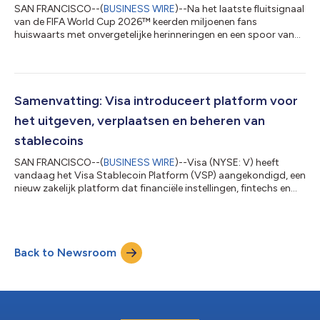
SAN FRANCISCO--(
BUSINESS WIRE
)--Na het laatste fluitsignaal
van de FIFA World Cup 2026™ keerden miljoenen fans
huiswaarts met onvergetelijke herinneringen en een spoor van
economische activiteit dat zich over de verschillende landen
uitstrekte. Elke contactloze betaling had blijvende impact: de
uitgaven tijdens het toernooi zorgden voor een aanzienlijke
impuls voor ondernemers en lokale economieën in de
gaststeden in Canada, Mexico en de Verenigde Staten. Deze
Samenvatting: Visa introduceert platform voor
bekendmaking is officieel geldend...
het uitgeven, verplaatsen en beheren van
stablecoins
SAN FRANCISCO--(
BUSINESS WIRE
)--Visa (NYSE: V) heeft
vandaag het Visa Stablecoin Platform (VSP) aangekondigd, een
nieuw zakelijk platform dat financiële instellingen, fintechs en
crypto-native bedrijven toegang biedt tot stablecoin-
functionaliteiten via één enkele, door Visa beheerde omgeving.
Voortbouwend op de bredere cryptostrategie van Visa, biedt
het VSP financiële instellingen, fintechs en andere
Back to Newsroom
betaaldienstverleners een eenvoudige manier om stablecoins te
verkrijgen, op te slaan en in t...