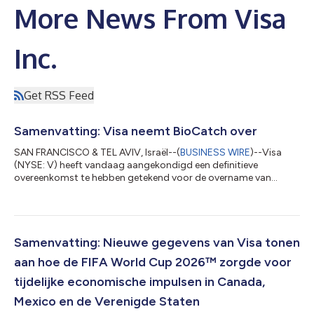
More News From Visa
Inc.
Get RSS Feed
Samenvatting: Visa neemt BioCatch over
SAN FRANCISCO & TEL AVIV, Israël--(
BUSINESS WIRE
)--Visa
(NYSE: V) heeft vandaag aangekondigd een definitieve
overeenkomst te hebben getekend voor de overname van
BioCatch, een toonaangevende aanbieder van fraude-
intelligentie op basis van gedrag en meerdere signalen, van
fondsen beheerd door Permira en andere aandeelhouders voor $
2,4 miljard in contanten. De overname van BioCatch vormt een
aanvulling op Visa's bestaande oplossingen voor
Samenvatting: Nieuwe gegevens van Visa tonen
cyberbeveiliging, fraude, risicobeheer en beveiliging en...
aan hoe de FIFA World Cup 2026™ zorgde voor
tijdelijke economische impulsen in Canada,
Mexico en de Verenigde Staten