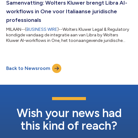
volgende stap richting volledig geïntegreerde, AI-gedreven
Samenvatting: Wolters Kluwer brengt Libra AI-
workflows...
workflows in One voor Italiaanse juridische
professionals
MILAAN--(
BUSINESS WIRE
)--Wolters Kluwer Legal & Regulatory
kondigde vandaag de integratie aan van Libra by Wolters
Kluwer AI-workflows in One, het toonaangevende juridische
onderzoeksplatform van het bedrijf in Italië. Deze stap vormt
een verdere versterking van het sterke commerciële succes en
de snelle marktadoptie van de Libra legal AI-workspace in het
land. Dankzij de integratie zijn generatieve AI-functies
Back to Newsroom
rechtstreeks in de onderzoeksworkflow van juridische
professionals beschikbaar,...
Wish your news had
this kind of reach?