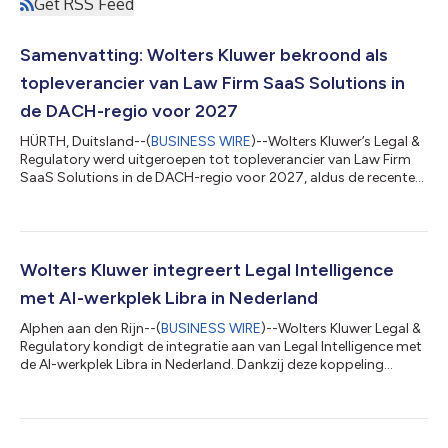
Get RSS Feed
Samenvatting: Wolters Kluwer bekroond als
topleverancier van Law Firm SaaS Solutions in
de DACH-regio voor 2027
HÜRTH, Duitsland--(
BUSINESS WIRE
)--Wolters Kluwer’s Legal &
Regulatory werd uitgeroepen tot topleverancier van Law Firm
SaaS Solutions in de DACH-regio voor 2027, aldus de recente
Vendor Selection Matrix™ by Research in Action. Kleos, het op
de cloud gebaseerde platform voor praktijkmanagement voor
advocatenkantoren, behaalde een gedeelde eerste plaats in de
rangschikking en kreeg de hoogste scores voor
klantentevredenheid, prijs-kwaliteitverhouding en
Wolters Kluwer integreert Legal Intelligence
klantaanbeveling onder de geïnterviewd...
met AI-werkplek Libra in Nederland
Alphen aan den Rijn--(
BUSINESS WIRE
)--Wolters Kluwer Legal &
Regulatory kondigt de integratie aan van Legal Intelligence met
de AI-werkplek Libra in Nederland. Dankzij deze koppeling
krijgen juridische professionals toegang tot meer dan 5.000
extra contentbronnen van Wolters Kluwer, externe uitgevers én
publieke bronnen, bovenop het bestaande aanbod in Libra. “Met
de integratie van Legal Intelligence in Libra zetten we een