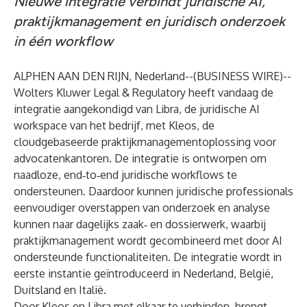
Nieuwe integratie verbindt juridische AI,
praktijkmanagement en juridisch onderzoek
in één workflow
ALPHEN AAN DEN RIJN, Nederland--(
BUSINESS WIRE
)--
Wolters Kluwer Legal & Regulatory
heeft vandaag de
integratie aangekondigd van
Libra
, de juridische AI
workspace van het bedrijf, met
Kleos
, de
cloudgebaseerde praktijkmanagementoplossing voor
advocatenkantoren. De integratie is ontworpen om
naadloze, end‑to‑end juridische workflows te
ondersteunen. Daardoor kunnen juridische professionals
eenvoudiger overstappen van onderzoek en analyse
kunnen naar dagelijks zaak‑ en dossierwerk, waarbij
praktijkmanagement wordt gecombineerd met door AI
ondersteunde functionaliteiten. De integratie wordt in
eerste instantie geïntroduceerd in Nederland, België,
Duitsland en Italië.
Door Kleos en Libra met elkaar te verbinden, brengt