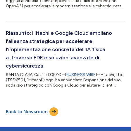
oggi ha annunciato che amplierà la sua collaborazione con
OpenAI*1 per accelerare la modernizzazione e la cybersicurezza
basate sull'AI. Il testo originale del presente annuncio, redatto
nella lingua di partenza, è la versione ufficiale che fa fede. Le
traduzioni sono offerte unicamente per comodità del lettore e
devono rinviare al testo in lingua originale, che è l'unico
giuridicamente valido....
Riassunto: Hitachi e Google Cloud ampliano
l'alleanza strategica per accelerare
l'implementazione concreta dell'IA fisica
attraverso FDE e soluzioni avanzate di
cybersicurezza
SANTA CLARA, Calif. e TOKYO--(
BUSINESS WIRE
)--Hitachi, Ltd.
(TSE:6501, "Hitachi") oggi ha annunciato l'espansione del suo
sodalizio strategico con Google Cloud per aiutare i clienti
accelerando l'implementazione concreta di soluzioni di IA fisica
e cybersicurezza per fornire protezione contro le minacce
generate dall'IA. Il testo originale del presente annuncio, redatto
nella lingua di partenza, è la versione ufficiale che fa fede. Le
Back to Newsroom
traduzioni sono offerte unicamente per comodità del lettore...