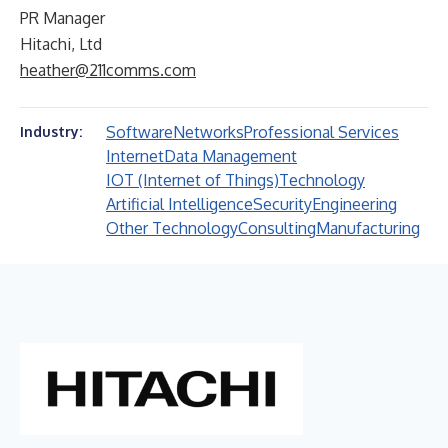
PR Manager
Hitachi, Ltd
heather@211comms.com
Software
Networks
Professional Services
Industry:
Internet
Data Management
IOT (Internet of Things)
Technology
Artificial Intelligence
Security
Engineering
Other Technology
Consulting
Manufacturing