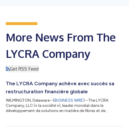
More News From The
LYCRA Company
Get RSS Feed
The LYCRA Company achève avec succès sa
restructuration financière globale
WILMINGTON, Delaware--(
BUSINESS WIRE
)--The LYCRA
Company, LLC (« la société »), leader mondial dans le
développement de solutions en matière de fibres et de
technologies pour les secteurs de l’habillement et des soins
personnels, mènera à bien son processus de restructuration
financière globale et sortira de la protection du chapitre 11 le 20