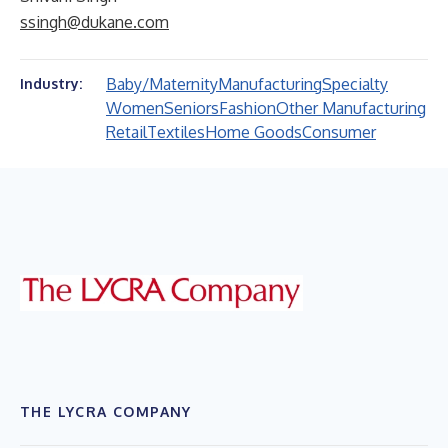
ssingh@dukane.com
Baby/Maternity
Manufacturing
Specialty
Industry:
Women
Seniors
Fashion
Other Manufacturing
Retail
Textiles
Home Goods
Consumer
THE LYCRA COMPANY