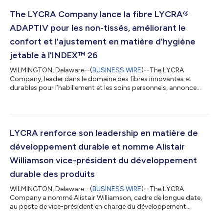
mai 2026. The LYCRA Company a mis en place une structure de
capital durable qui lui permettra de poursuivre sa stratégie de
The LYCRA Company lance la fibre LYCRA®
croissance grâce à des investi...
ADAPTIV pour les non-tissés, améliorant le
confort et l'ajustement en matière d'hygiène
jetable à l'INDEX™ 26
WILMINGTON, Delaware--(
BUSINESS WIRE
)--The LYCRA
Company, leader dans le domaine des fibres innovantes et
durables pour l’habillement et les soins personnels, annonce
aujourd’hui le lancement mondial officiel de la fibre LYCRA®
ADAPTIV pour les non-tissés à l'INDEX™ 26, à Genève, en Suisse,
du 19 au 22 mai. Cette fibre stretch révolutionnaire, déjà
reconnue par les plus grandes marques mondiales de
vêtements, inaugure désormais une nouvelle ère de confort,
LYCRA renforce son leadership en matière de
d'ajustement et de performance pour le...
développement durable et nomme Alistair
Williamson vice-président du développement
durable des produits
WILMINGTON, Delaware--(
BUSINESS WIRE
)--The LYCRA
Company a nommé Alistair Williamson, cadre de longue date,
au poste de vice-président en charge du développement
durable des produits, réaffirmant ainsi son engagement à