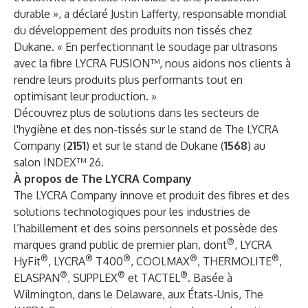
durable », a déclaré Justin Lafferty, responsable mondial
du développement des produits non tissés chez
Dukane. « En perfectionnant le soudage par ultrasons
avec la fibre LYCRA FUSION™, nous aidons nos clients à
rendre leurs produits plus performants tout en
optimisant leur production. »
Découvrez plus de solutions dans les secteurs de
l'hygiène et des non-tissés sur le stand de The LYCRA
Company (
2151
) et sur le stand de Dukane (
1568
) au
salon INDEX™ 26.
À propos de The LYCRA Company
The LYCRA Company innove et produit des fibres et des
solutions technologiques pour les industries de
l’habillement et des soins personnels et possède des
®
marques grand public de premier plan, dont
, LYCRA
®
®
®
®
®
HyFit
, LYCRA
T400
, COOLMAX
, THERMOLITE
,
®
®
®
ELASPAN
, SUPPLEX
et TACTEL
. Basée à
Wilmington, dans le Delaware, aux États-Unis, The