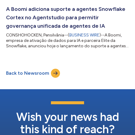
design integrado e um ambiente de execução para construir,
publicar e gerenciar agentes alimentados por IA sem usar
A Boomi adiciona suporte a agentes Snowflake
códigos. A Boomi vê esse reconhecimento como um...
Cortex no Agentstudio para permitir
governança unificada de agentes de IA
CONSHOHOCKEN, Pensilvânia--(
BUSINESS WIRE
)--A Boomi,
empresa de ativação de dados para IA e parceira Elite da
Snowflake, anunciou hoje o lançamento do suporte a agentes
Snowflake Cortex para o Agentstudio. Essa nova integração,
com tecnologia Snowflake, permite que as organizações
monitorem, gerenciem e governem todos os agentes Cortex
que fazem parte de sua força de trabalho de agentes. "Os
Back to Newsroom
clientes estão escalando agentes de IA para produção e os
parceiros estão lançando novas soluções no mer...
Wish your news had
this kind of reach?