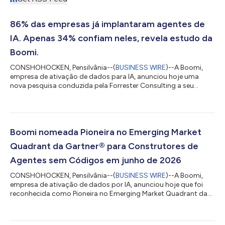
86% das empresas já implantaram agentes de
IA. Apenas 34% confiam neles, revela estudo da
Boomi.
CONSHOHOCKEN, Pensilvânia--(
BUSINESS WIRE
)--A Boomi,
empresa de ativação de dados para IA, anunciou hoje uma
nova pesquisa conduzida pela Forrester Consulting a seu
pedido, mostrando que, apesar da rápida adoção de agentes
de IA pelas empresas, a confiança não acompanhou o ritmo da
ambição. A pesquisa da Forrester, realizada com 409
tomadores de decisão de TI e tecnologia que ocupam cargos
de diretoria ou superiores na América do Norte, Europa e Ásia-
Boomi nomeada Pioneira no Emerging Market
Pacífico, constatou que 86% das organizações...
Quadrant da Gartner® para Construtores de
Agentes sem Códigos em junho de 2026
CONSHOHOCKEN, Pensilvânia--(
BUSINESS WIRE
)--A Boomi,
empresa de ativação de dados por IA, anunciou hoje que foi
reconhecida como Pioneira no Emerging Market Quadrant da
Gartner® para Construtores de Agentes sem Código (NCAB,
No-Code Agent Builders). A Gartner define o mercado de
NCABs como produtos entregues via SaaS que oferecem um