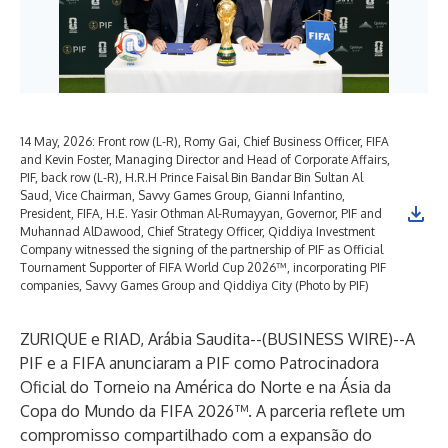
14 May, 2026: Front row (L-R), Romy Gai, Chief Business Officer, FIFA
and Kevin Foster, Managing Director and Head of Corporate Affairs,
PIF, back row (L-R), H.R.H Prince Faisal Bin Bandar Bin Sultan Al
Saud, Vice Chairman, Savvy Games Group, Gianni Infantino,
President, FIFA, H.E. Yasir Othman Al-Rumayyan, Governor, PIF and
Muhannad AlDawood, Chief Strategy Officer, Qiddiya Investment
Company witnessed the signing of the partnership of PIF as Official
Tournament Supporter of FIFA World Cup 2026™, incorporating PIF
companies, Savvy Games Group and Qiddiya City (Photo by PIF)
ZURIQUE e RIAD, Arábia Saudita--(
BUSINESS WIRE
)--
A
PIF e a FIFA anunciaram a PIF como Patrocinadora
Oficial do Torneio na América do Norte e na Ásia da
Copa do Mundo da FIFA 2026™. A parceria reflete um
compromisso compartilhado com a expansão do