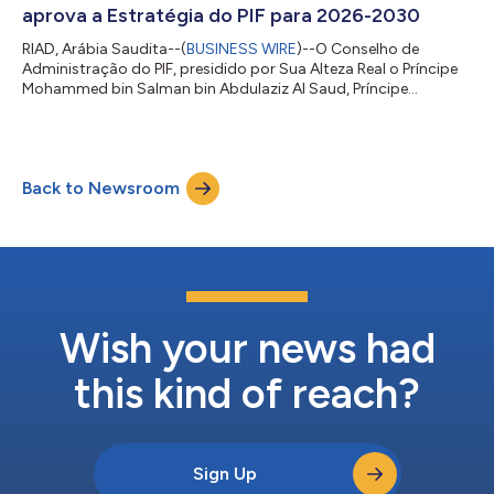
aprova a Estratégia do PIF para 2026-2030
RIAD, Arábia Saudita--(
BUSINESS WIRE
)--O Conselho de
Administração do PIF, presidido por Sua Alteza Real o Príncipe
Mohammed bin Salman bin Abdulaziz Al Saud, Príncipe
Herdeiro, Primeiro-Ministro e Presidente do Conselho de
Administração do PIF, aprovou a estratégia do PIF para o
período 2026-2030, que dá continuidade à estratégia de
longo prazo do PIF. A estratégia terá como foco a criação de
Back to Newsroom
ecossistemas domésticos competitivos para conectar
setores, desbloquear todo o potencial de ativos est...
Wish your news had
this kind of reach?
Sign Up