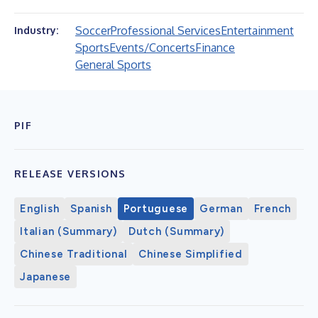
Soccer
Professional Services
Entertainment
Industry:
Sports
Events/Concerts
Finance
General Sports
PIF
RELEASE VERSIONS
English
Spanish
Portuguese
German
French
Italian (Summary)
Dutch (Summary)
Chinese Traditional
Chinese Simplified
Japanese