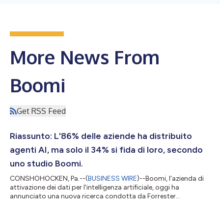
More News From
Boomi
Get RSS Feed
Riassunto: L'86% delle aziende ha distribuito
agenti AI, ma solo il 34% si fida di loro, secondo
uno studio Boomi.
CONSHOHOCKEN, Pa.--(
BUSINESS WIRE
)--Boomi, l'azienda di
attivazione dei dati per l'intelligenza artificiale, oggi ha
annunciato una nuova ricerca condotta da Forrester
Consulting per conto di Boomi che mostra come nonostante
l'adozione di agenti AI, la fiducia non ha tenuto il passo con