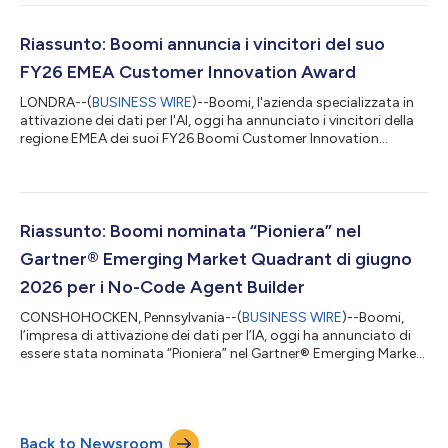
l'ambizione. Il sondaggio, condotto da Forrester tra 409
decisori a vari livelli dirigenziali nei settori IT e tecnologico in
Nord America, Europa e regione APAC, ha rivelato che l'86%
Riassunto: Boomi annuncia i vincitori del suo
delle organizzazioni è pas...
FY26 EMEA Customer Innovation Award
LONDRA--(
BUSINESS WIRE
)--Boomi, l'azienda specializzata in
attivazione dei dati per l'AI, oggi ha annunciato i vincitori della
regione EMEA dei suoi FY26 Boomi Customer Innovation
Awards, al Boomi World Tour London, l'evento che si svolge il 23
e 24 giugno 2026 al Park Plaza Westminster Bridge, Londra. In
tutta Europa, nel Medio Oriente e in Africa, una nuova
generazione di organizzazioni sta ridefinendo ciò che significa
essere una società guidata dai dati. I vincitori dell'EMEA
Riassunto: Boomi nominata “Pioniera” nel
Customer Innov...
Gartner® Emerging Market Quadrant di giugno
2026 per i No-Code Agent Builder
CONSHOHOCKEN, Pennsylvania--(
BUSINESS WIRE
)--Boomi,
l’impresa di attivazione dei dati per l’IA, oggi ha annunciato di
essere stata nominata “Pioniera” nel Gartner® Emerging Market
Quadrant per i No-Code Agent Builder (NCAB). Gartner
definisce il mercato degli NCAB come prodotti forniti in
modalità SaaS che offrono un ambiente integrato di
progettazione e runtime per creare, pubblicare e gestire agenti
Back to Newsroom
basati sull’IA senza l’uso di codice. Boomi considera questo