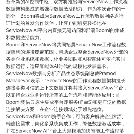
务革新的AI控制中枢，双方将推出与
ServiceNow工作流程
数据架构
集成的增强型数据激活能力。作为本次合作的一
部分，Boomi将成为ServiceNow工作流程数据网络通行
证计划的首发合作伙伴，让客户能够更轻松地在
ServiceNow AI平台内直接无缝访问和部署Boomi的集成
和数据激活能力。
Boomi和ServiceNow将共同拓展ServiceNow工作流程数
据架构的连接覆盖范围，帮助企业整合ServiceNow外部的
各类企业系统和数据，让业务团队和AI智能体可依托实时
数据运行，适应智能体AI时代的规模化发展需求。
ServiceNow数据与分析产品生态系统副总裁Pramod
Mahadevan表示：“ServiceNow的工作流程数据架构擅长
连接各类可信的上下文数据并将其接入ServiceNow平台，
以支持企业业务运转所需的工作流程和智能体应用；而
Boomi凭借云原生集成平台即服务(iPaaS)和更广泛的数据
连接解决方案，在企业连接领域处于领先地位。
ServiceNow和Boomi携手合作，可为客户解决企业端到
端连接需求，简化多系统集成工作，降低数据激活成本，
并在ServiceNow AI平台上大规模地加快智能工作流程落