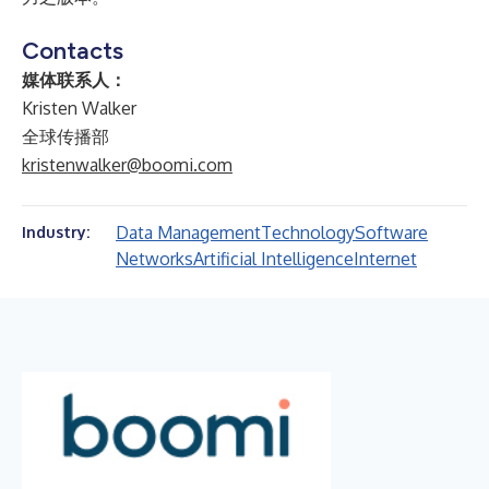
Contacts
媒体联系人：
Kristen Walker
全球传播部
kristenwalker@boomi.com
Data Management
Technology
Software
Industry:
Networks
Artificial Intelligence
Internet