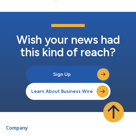
业采用了以平台为主导的集成方法，这凸显了AI雄心与执行能力之
间的差距正在扩大。与此同时，近四分之一的企业表示，它们无法
有效衡量AI计划的成功与否，这在评估投资回报率时是一个关键的
缺口。 Boomi亚太及日本地区首席技术官David Irecki表示：“亚太
区企业正在快速推进AI，但研究表明，许多企业似乎仍将AI视为更
广泛技术支出的延伸，而不是一项战略性的业务转型计划。采用AI
与实现投资回报率之间的差距源于一个根本问题：薄弱的数据基
Wish your news had
础。如果没有统一的集成、治理和数据质量框架...
this kind of reach?
Sign Up
Learn About Business Wire
Company