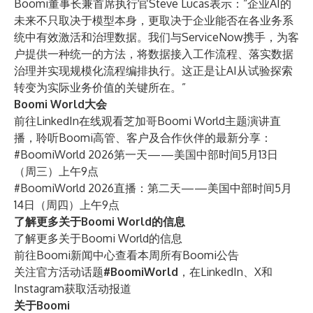
Boomi董事长兼首席执行官Steve Lucas表示：“企业AI的
未来不只取决于模型本身，更取决于企业能否在各业务系
统中有效激活和治理数据。我们与ServiceNow携手，为客
户提供一种统一的方法，将数据接入工作流程、落实数据
治理并实现规模化流程编排执行。这正是让AI从试验探索
转变为实际业务价值的关键所在。”
Boomi World大会
前往LinkedIn在线观看芝加哥Boomi World主题演讲直
播，聆听Boomi高管、客户及合作伙伴的最新分享：
#BoomiWorld 2026第一天
——美国中部时间5月13日
（周三）上午9点
#BoomiWorld 2026直播：第二天
——美国中部时间5月
14日（周四）上午9点
了解更多关于Boomi World的信息
了解更多关于
Boomi World
的信息
前往
Boomi新闻中心
查看本周所有Boomi公告
关注官方活动话题
#BoomiWorld
，在
LinkedIn
、
X
和
Instagram
获取活动报道
关于Boomi