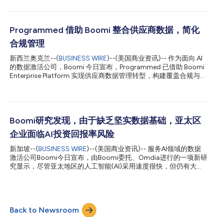
针对北美、欧洲和亚太地区的409名总监及以上级别IT及技术决策
者的调查显示，86%的组织已经跨越了AI智能体的试点阶段，但仅
有34%的受访者表示信任其AI智能体所采取的行动。在处于“智能
体混乱”状态（即在治理、集成、API/MCP管理等类别的运营准备度
Programmed 借助 Boomi 整合供应商数据，简化
方面排名后四分之一）的组织中，有77%仍在盲目推进生产部署，
合规管理
这使他们平均面临高达210万美元的额外成本风险，这些成本来自
合规罚款、客户流失、运营中断以及返工。相比之下，具备“智能
新西兰奥克兰--(
BUSINESS WIRE
)--(美国商业资讯)-- 作为面向 AI
体可控”能力（即准备度排名前四分之一）的组织则审慎且自信得
的数据激活公司，Boomi 今日宣布，Programmed 已借助 Boomi
多：55%的组织表示对其智能体的行动和决策具有高度信心，而
Enterprise Platform 实现供应商数据管理转型，构建覆盖合规与运
在“智能体混乱”组织中，这一比例仅为22%。 Boomi董事长兼首席
营业务的统一数据源，有效减少人工操作，提升运营效率，并实现
执行官Steve Lucas表示：“这项研究证实了我们在各地观察到的现
对供应商全生命周期的实时可视化管理。 Programmed 是一家业
象：智能体AI的信任问题本...
务覆盖澳大拉西亚地区的运营、人才派遣及维护服务提供商，为采
矿、政府、教育、基础设施等多个重点行业的逾 10,000 家客户提
供设施管理、物业维护、培训及劳动力解决方案。对于如此规模的
Boomi研究发现，由于缺乏坚实数据基础，亚太区
企业而言，供应商信息已成为支撑业务运营的重要基础设施。然
企业面临AI投资回报率风险
而，由于相关信息分散于不同业务单元及应用系统，细微的数据问
题也可能迅速累积，进而演变为业务风险。因此，Programmed
新加坡--(
BUSINESS WIRE
)--(美国商业资讯)-- 服务AI领域的数据
希望进一步提升其建筑与设施管理业务中逾 18,000 家活跃供应商
激活公司Boomi今日宣布，由Boomi委托、Omdia进行的一项新研
的管理一致性，实现更加统一、规范的供应商管理。 此前，由于
究显示，尽管亚太地区的人工智能(AI)采用速度很快，但仍有大量
缺乏统一的数据源，Programmed 在供应商遴选过程中面临不必
企业缺乏实现可衡量投资回报率(ROI)所需的数据架构。 Omdia针
要的复杂性，不同业务单元之间还可能重复开展合规审查，影响整
对澳大利亚、新西兰、新加坡、马来西亚和菲律宾的1100多名高
体运营效率。为在...
级技术和业务决策者进行的这项调查发现，74%的企业已在积极
开展AI计划。九成的受访者认为，AI赋能的自动化将在两到三年内
Back to Newsroom
显著重塑其业务流程。 尽管普及势头强劲，但目前只有46%的企